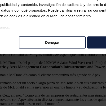
ublicidad y contenido, investigación de audiencia y desarrollo d
 datos y con qué propósitos. Puede cambiar o retirar su consent
n de cookies o clicando en el Menú de consentimiento.
éramos:
or un total de 326MW
 sobre su ubicación geográfica que puede tener una precisión d
tivo analizándolo activamente para buscar características específ
Denegar
re cómo se procesan sus datos personales y establezca sus pr
 dos PPA con McDonald's por un total de 326MW.
McDonald's compr
rar su consentimiento en cualquier momento en la Declaración d
 en el condado de Morgan, Illinois. Se espera que tanto Caddo como L
 de McDonald's del parque de 220MW Aviator Wind West (en la foto), 
b se usan para personalizar el contenido y los anuncios, ofrecer
tric
y
Ares Management Corporation's Infrastructure and Power,
s, compartimos información sobre el uso que haga del sitio web 
 análisis web, quienes pueden combinarla con otra información q
onan a McDonald's como el cliente corporativo más grande de Apex.
r del uso que haya hecho de sus servicios.
ncantado de ser un socio a largo plazo de McDonald's en sus esfuerzos 
nte de McDonald's en la inversión en energía limpia y su dedicación a f
 Cox,
agregó: “Como una de las empresas de restaurantes más grandes 
enovable con Apex afectarán directa e inmediatamente las vidas de quie
entamos comunidades en todo el mundo".