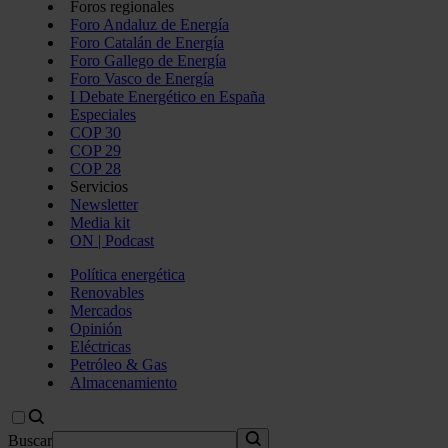
Foros regionales
Foro Andaluz de Energía
Foro Catalán de Energía
Foro Gallego de Energía
Foro Vasco de Energía
I Debate Energético en España
Especiales
COP 30
COP 29
COP 28
Servicios
Newsletter
Media kit
ON | Podcast
Política energética
Renovables
Mercados
Opinión
Eléctricas
Petróleo & Gas
Almacenamiento
Buscar