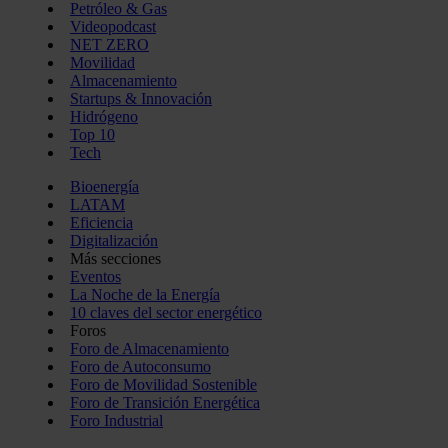
Petróleo & Gas
Videopodcast
NET ZERO
Movilidad
Almacenamiento
Startups & Innovación
Hidrógeno
Top 10
Tech
Bioenergía
LATAM
Eficiencia
Digitalización
Más secciones
Eventos
La Noche de la Energía
10 claves del sector energético
Foros
Foro de Almacenamiento
Foro de Autoconsumo
Foro de Movilidad Sostenible
Foro de Transición Energética
Foro Industrial