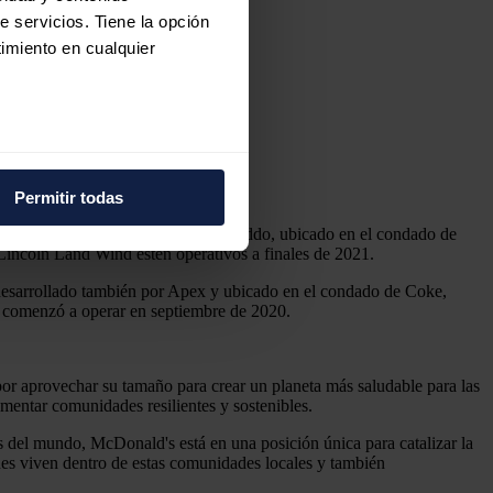
e servicios. Tiene la opción
imiento en cualquier
e varios metros
icas (huellas digitales)
Permitir todas
eferencias en la
sección de
ará 200MW del parque eólico Caddo, ubicado en el condado de
e cookies.
incoln Land Wind estén operativos a finales de 2021.
desarrollado también por Apex y ubicado en el condado de Coke,
 funciones de redes sociales
comenzó a operar en septiembre de 2020.
con nuestros partners de
ue les haya proporcionado o
por aprovechar su tamaño para crear un planeta más saludable para las
omentar comunidades resilientes y sostenibles.
del mundo, McDonald's está en una posición única para catalizar la
nes viven dentro de estas comunidades locales y también