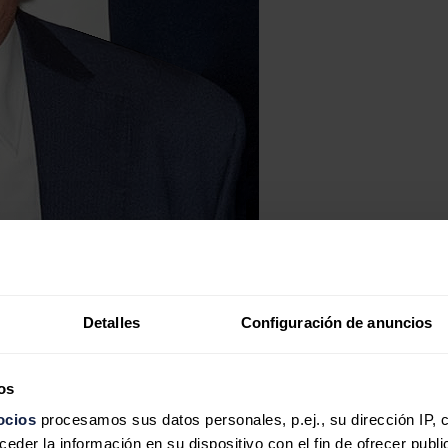
Detalles
Configuración de anuncios
os
ocios
procesamos sus datos personales, p.ej., su dirección IP, 
der la información en su dispositivo con el fin de ofrecer publi