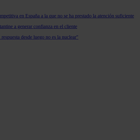
mpetitiva en España a la que no se ha prestado la atención suficiente
antine a generar confianza en el cliente
a respuesta desde luego no es la nuclear"