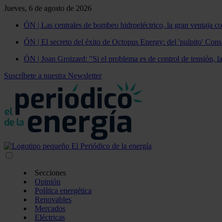
Jueves, 6 de agosto de 2026
ÓN | Las centrales de bombeo hidroeléctrico, la gran ventaja co
ÓN | El secreto del éxito de Octopus Energy: del 'pulpito' Const
ÓN | Joan Groizard: "Si el problema es de control de tensión, l
Suscríbete a nuestra Newsletter
Secciones
Opinión
Política energética
Renovables
Mercados
Eléctricas