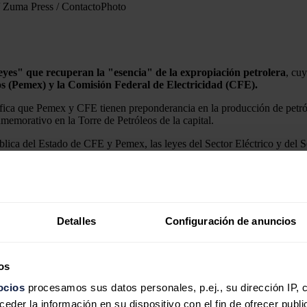
/ Zuma Press / ContactoPhoto
eyes" que recuperan la "esencia" de la expropiación petrolera
, cu
s (Pemex) y la Comisión Federal de Electricidad (CFE).
 que Pemex y CFE tienen preponderancia en la producción de petróleo y
memorativo en la Torre de Petróleos de la capital.
ca del Estado de CFE y Pemex, las leyes del Sector Eléctrico y del Se
onal de Energía.
ciadas a la recuperación de Pemex y la CFE",
un proceso que comenzó
Detalles
Configuración de anuncios
 "empresas públicas" en lugar de "productivas".
sector sin competir en las mismas condiciones que las particulares, co
ranjera, algo cuestionado por Sheinbaum.
os
ocios
procesamos sus datos personales, p.ej., su dirección IP, 
der la información en su dispositivo con el fin de ofrecer publi