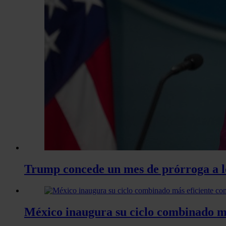
Trump concede un mes de prórroga a lo
México inaugura su ciclo combinado m