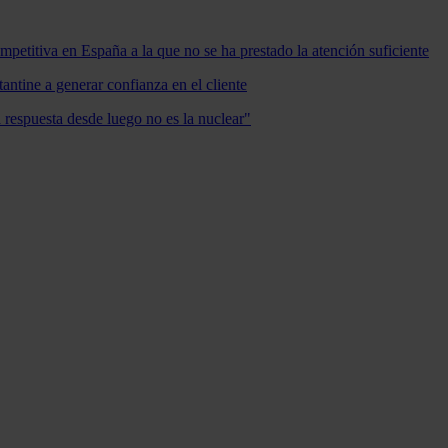
mpetitiva en España a la que no se ha prestado la atención suficiente
antine a generar confianza en el cliente
a respuesta desde luego no es la nuclear"