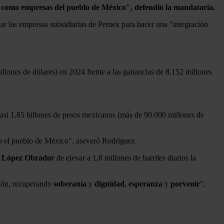
d como empresas del pueblo de México", defendió la mandataria.
nar las empresas subsidiarias de Pemex para hacer una "integración
llones de dólares) en 2024 frente a las ganancias de 8.152 millones
casi 1,85 billones de pesos mexicanos (más de 90.000 millones de
ra el pueblo de México", aseveró Rodríguez.
e
López Obrador
de elevar a 1,8 millones de barriles diarios la
ción, recuperando
soberanía
y
dignidad
,
esperanza
y
porvenir
",