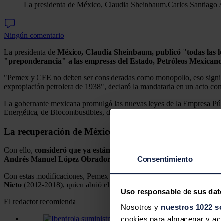
La presidenta de México, Claudia Sheinbaum.
Carlos Santiago 
Ningún comentario
La presidenta de
México, Claudia Sheinbaum, publicó "todas las l
"preponderancia" a las empresas del Estado, Petróleos Mexicano
"Pemex y CFE no deben ser consideradas como monopolio, eso significa
expropiación petrolera de 1938", declaró la mandataria en un acto con
La gobernante mexicana promulgó las nuevas leyes de la Empresa Públi
Energética, de Biocombustibles, de Geotermia, y de la Comisión Naci
La recuperación de México de CFE y Pemex
Con ello,
consideró que ya están "todas las leyes secundarias aso
Consentimiento
Andrés Manuel López Obrador
(2018-2024) que las catalogó como
Con estas modificaciones, Pemex y CFE retoman la preponderancia del 
Nieto
(2012-2018), quien abrió el sector a la inversión privada y ext
Uso responsable de sus dat
El redactor recomienda
Nosotros y
nuestros 1022 s
cookies para almacenar y acce