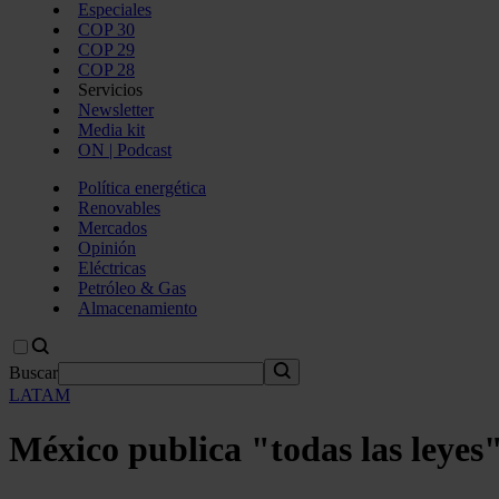
Especiales
COP 30
COP 29
COP 28
Servicios
Newsletter
Media kit
ON | Podcast
Política energética
Renovables
Mercados
Opinión
Eléctricas
Petróleo & Gas
Almacenamiento
Buscar
LATAM
México publica "todas las leyes