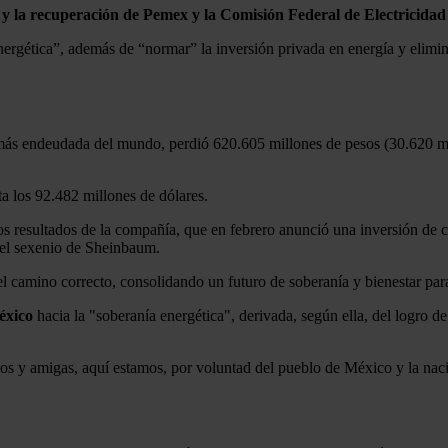
y la recuperación de Pemex y la Comisión Federal de Electricida
nergética”, además de “normar” la inversión privada en energía y elimi
a más endeudada del mundo, perdió 620.605 millones de pesos (30.620 mi
a los 92.482 millones de dólares.
los resultados de la compañía, que en febrero anunció una inversión de 
n el sexenio de Sheinbaum.
l camino correcto, consolidando un futuro de soberanía y bienestar pa
éxico
hacia la "soberanía energética", derivada, según ella, del logro d
gos y amigas, aquí estamos, por voluntad del pueblo de México y la na