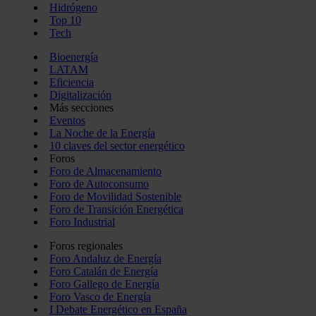
Hidrógeno
Top 10
Tech
Bioenergía
LATAM
Eficiencia
Digitalización
Más secciones
Eventos
La Noche de la Energía
10 claves del sector energético
Foros
Foro de Almacenamiento
Foro de Autoconsumo
Foro de Movilidad Sostenible
Foro de Transición Energética
Foro Industrial
Foros regionales
Foro Andaluz de Energía
Foro Catalán de Energía
Foro Gallego de Energía
Foro Vasco de Energía
I Debate Energético en España