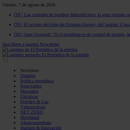
Viernes, 7 de agosto de 2026
ÓN | Las centrales de bombeo hidroeléctrico, la gran ventaja co
ÓN | El secreto del éxito de Octopus Energy: del 'pulpito' Const
ÓN | Joan Groizard: "Si el problema es de control de tensión, l
Suscríbete a nuestra Newsletter
Secciones
Opinión
Política energética
Renovables
Mercados
Eléctricas
Petróleo & Gas
Videopodcast
NET ZERO
Movilidad
Almacenamiento
Startups & Innovación