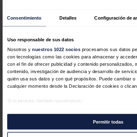
El Gobierno de coalición alemán
Consentimiento
Detalles
Configuración de a
quiere acelerar la expansión de la red
de distribución eléctrica
Uso responsable de sus datos
José A. Roca
03/07/2026
Nosotros y
nuestros 1022 socios
procesamos sus datos pers
con tecnologías como las cookies para almacenar y acceder 
No hay comentarios
con el fin de ofrecer publicidad y contenido personalizados, 
Deja tu comentario
contenido, investigación de audiencia y desarrollo de servici
Tu dirección de correo electrónico no será publicada. Todos los
quién usa sus datos y con qué propósitos. Puede cambiar o r
campos son obligatorios
cualquier momento desde la Declaración de cookies o clican
Si lo permite, también quisiéramos:
Recopilar información sobre su ubicación geográfica 
Este sitio web está protegido por reCAPTCHA y la
Política de
varios metros
privacidad
y
Términos de servicio
de Google aplican.
Permitir todas
Identificar su dispositivo analizándolo activamente p
específicas (huellas digitales)
Enviar comentario