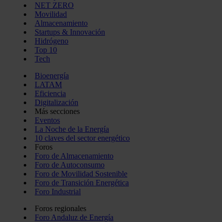
NET ZERO
Movilidad
Almacenamiento
Startups & Innovación
Hidrógeno
Top 10
Tech
Bioenergía
LATAM
Eficiencia
Digitalización
Más secciones
Eventos
La Noche de la Energía
10 claves del sector energético
Foros
Foro de Almacenamiento
Foro de Autoconsumo
Foro de Movilidad Sostenible
Foro de Transición Energética
Foro Industrial
Foros regionales
Foro Andaluz de Energía