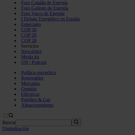
Foro Catalán de Energía
Foro Gallego de Energía
Foro Vasco de Energía
I Debate Energético en España
Especiales
COP 30
COP 29
COP 28
Servicios
Newsletter
Media kit
ON | Podcast
Política energética
Renovables
Mercados
Opinión
Eléctricas
Petróleo & Gas
Almacenamiento
Buscar
Digitalización