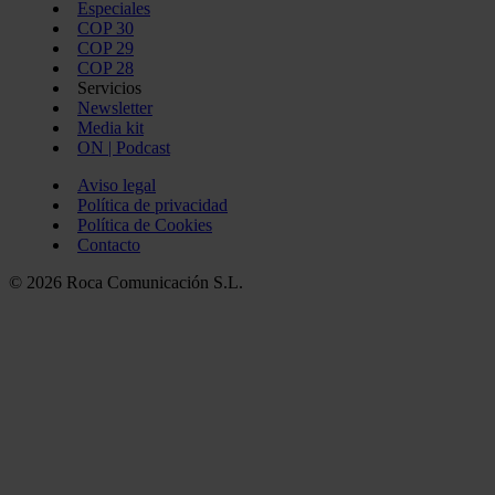
Especiales
COP 30
COP 29
COP 28
Servicios
Newsletter
Media kit
ON | Podcast
Aviso legal
Política de privacidad
Política de Cookies
Contacto
© 2026 Roca Comunicación S.L.