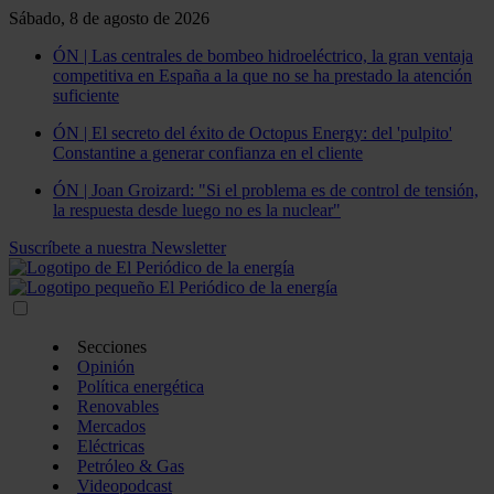
Sábado, 8 de agosto de 2026
ÓN | Las centrales de bombeo hidroeléctrico, la gran ventaja
competitiva en España a la que no se ha prestado la atención
suficiente
ÓN | El secreto del éxito de Octopus Energy: del 'pulpito'
Constantine a generar confianza en el cliente
ÓN | Joan Groizard: "Si el problema es de control de tensión,
la respuesta desde luego no es la nuclear"
Suscríbete a nuestra Newsletter
Secciones
Opinión
Política energética
Renovables
Mercados
Eléctricas
Petróleo & Gas
Videopodcast