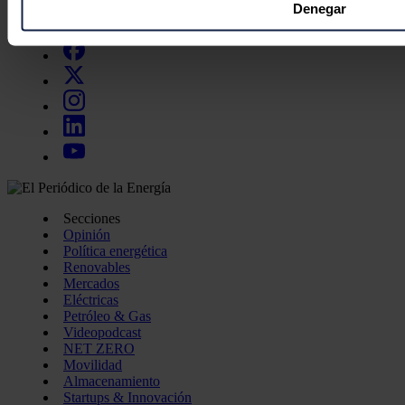
Obtenga más información sobre cómo se procesan sus datos
Denegar
Síguenos en redes sociales
preferencias en la
sección de datos
. Puede cambiar o retira
momento en la Declaración de cookies.
Las cookies de este sitio web se usan para personalizar el c
funciones de redes sociales y analizar el tráfico. Además, 
uso que haga del sitio web con nuestros partners de redes so
quienes pueden combinarla con otra información que les ha
recopilado a partir del uso que haya hecho de sus servicios.
Secciones
Opinión
Política energética
Renovables
Mercados
Eléctricas
Petróleo & Gas
Videopodcast
NET ZERO
Movilidad
Almacenamiento
Startups & Innovación