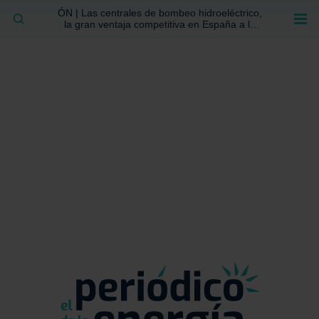
ÓN | Las centrales de bombeo hidroeléctrico,
BUSCAR
la gran ventaja competitiva en España a la
que no se ha prestado la atención suficiente