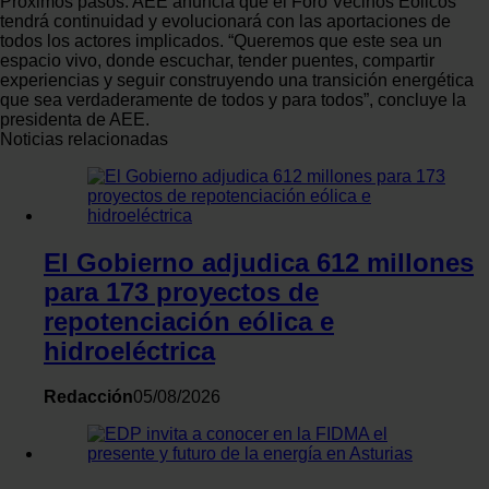
Próximos pasos: AEE anuncia que el Foro Vecinos Eólicos
Obtenga más información sobre cómo se procesan sus
tendrá continuidad y evolucionará con las aportaciones de
datos personales y establezca sus preferencias en la
todos los actores implicados. “Queremos que este sea un
espacio vivo, donde escuchar, tender puentes, compartir
sección de datos
. Puede cambiar o retirar su
experiencias y seguir construyendo una transición energética
consentimiento en cualquier momento en la Declaración
que sea verdaderamente de todos y para todos”, concluye la
de cookies.
presidenta de AEE.
Noticias relacionadas
Las cookies de este sitio web se usan para personalizar
el contenido y los anuncios, ofrecer funciones de redes
sociales y analizar el tráfico. Además, compartimos
información sobre el uso que haga del sitio web con
El Gobierno adjudica 612 millones
nuestros partners de redes sociales, publicidad y análisis
para 173 proyectos de
web, quienes pueden combinarla con otra información
repotenciación eólica e
que les haya proporcionado o que hayan recopilado a
hidroeléctrica
partir del uso que haya hecho de sus servicios.
Redacción
05/08/2026