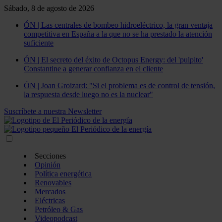
Sábado, 8 de agosto de 2026
ÓN | Las centrales de bombeo hidroeléctrico, la gran ventaja
competitiva en España a la que no se ha prestado la atención
suficiente
ÓN | El secreto del éxito de Octopus Energy: del 'pulpito'
Constantine a generar confianza en el cliente
ÓN | Joan Groizard: "Si el problema es de control de tensión,
la respuesta desde luego no es la nuclear"
Suscríbete a nuestra Newsletter
Secciones
Opinión
Política energética
Renovables
Mercados
Eléctricas
Petróleo & Gas
Videopodcast