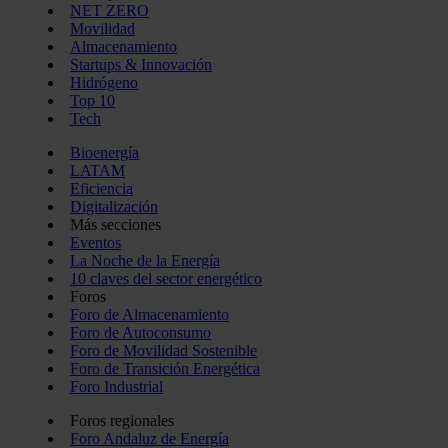
NET ZERO
Movilidad
Almacenamiento
Startups & Innovación
Hidrógeno
Top 10
Tech
Bioenergía
LATAM
Eficiencia
Digitalización
Más secciones
Eventos
La Noche de la Energía
10 claves del sector energético
Foros
Foro de Almacenamiento
Foro de Autoconsumo
Foro de Movilidad Sostenible
Foro de Transición Energética
Foro Industrial
Foros regionales
Foro Andaluz de Energía