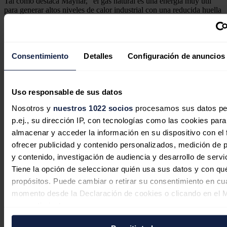
Tal como destaca Maynar, "el gas natural es una energía muy útil
para generar altos niveles de calor industrial con una reducida huella
de carbono; ya que según los datos de la Administración de energía
de los EEUU (EIA), emite un 40% menos de CO2 que alternativas
como el diesel".
Para
Juan Carlos López
, director de Compras No Agro,
Consentimiento
Detalles
Configuración de anuncios
industriales y aprovisionamientos de Pascual, el acuerdo "no solo
permite optimizar nuestros costes de producción sino además ser
flexibles para utilizar la mejor tecnología disponible en cada
momento, y eso es quizá lo más importante, ya que nos da
Uso responsable de sus datos
flexibilidad y autonomía para producir calor con de la manera más
Nosotros y
nuestros 1022 socios
procesamos sus datos pe
eficiente en cada momento".
p.ej., su dirección IP, con tecnologías como las cookies para
Noticias relacionadas
almacenar y acceder la información en su dispositivo con el 
ofrecer publicidad y contenido personalizados, medición de p
y contenido, investigación de audiencia y desarrollo de servi
Tiene la opción de seleccionar quién usa sus datos y con qu
propósitos. Puede cambiar o retirar su consentimiento en cu
Cox se adjudica un contrato de
momento desde la Declaración de cookies o clicando en el 
suministro de energía eólica a 20 años
consentimiento.
en Panamá por más de 350 millones
de dólares