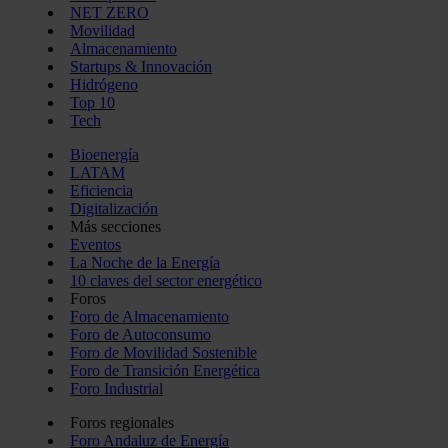
NET ZERO
Movilidad
Almacenamiento
Startups & Innovación
Hidrógeno
Top 10
Tech
Bioenergía
LATAM
Eficiencia
Digitalización
Más secciones
Eventos
La Noche de la Energía
10 claves del sector energético
Foros
Foro de Almacenamiento
Foro de Autoconsumo
Foro de Movilidad Sostenible
Foro de Transición Energética
Foro Industrial
Foros regionales
Foro Andaluz de Energía