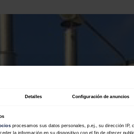
Detalles
Configuración de anuncios
os
ocios
procesamos sus datos personales, p.ej., su dirección IP, 
der la información en su dispositivo con el fin de ofrecer publi