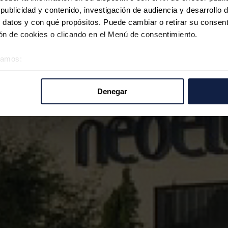
ublicidad y contenido, investigación de audiencia y desarrollo d
 datos y con qué propósitos. Puede cambiar o retirar su consent
n de cookies o clicando en el Menú de consentimiento.
éramos:
 sobre su ubicación geográfica que puede tener una precisión d
tivo analizándolo activamente para buscar características específ
Denegar
re cómo se procesan sus datos personales y establezca sus pr
rar su consentimiento en cualquier momento en la Declaración d
b se usan para personalizar el contenido y los anuncios, ofrecer
s, compartimos información sobre el uso que haga del sitio web 
 análisis web, quienes pueden combinarla con otra información q
r del uso que haya hecho de sus servicios.