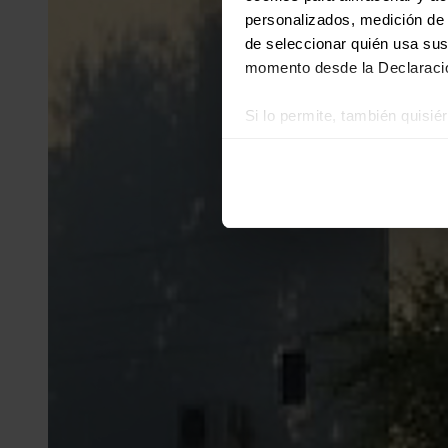
personalizados, medición de p
de seleccionar quién usa sus
momento desde la Declaració
Si lo permite, también quisi
Recopilar información
Identificar su disposi
Obtenga más información sob
datos
. Puede cambiar o reti
Las cookies de este sitio we
y analizar el tráfico. Ademá
redes sociales, publicidad y
que hayan recopilado a parti