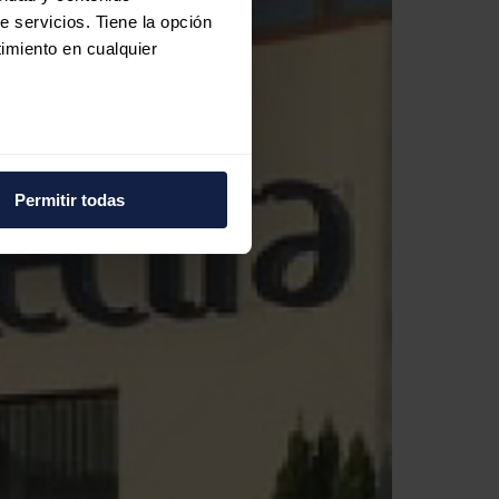
e servicios. Tiene la opción
imiento en cualquier
e varios metros
icas (huellas digitales)
Permitir todas
eferencias en la
sección de
e cookies.
 funciones de redes sociales
con nuestros partners de
ue les haya proporcionado o