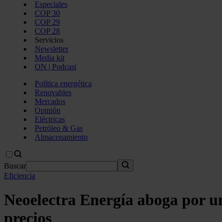
Especiales
COP 30
COP 29
COP 28
Servicios
Newsletter
Media kit
ON | Podcast
Política energética
Renovables
Mercados
Opinión
Eléctricas
Petróleo & Gas
Almacenamiento
Buscar
Eficiencia
Neoelectra Energía aboga por una
precios