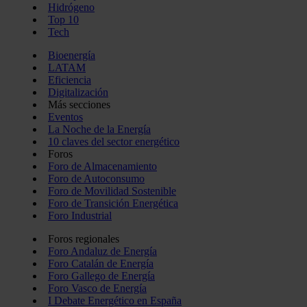
Hidrógeno
Top 10
Tech
Bioenergía
LATAM
Eficiencia
Digitalización
Más secciones
Eventos
La Noche de la Energía
10 claves del sector energético
Foros
Foro de Almacenamiento
Foro de Autoconsumo
Foro de Movilidad Sostenible
Foro de Transición Energética
Foro Industrial
Foros regionales
Foro Andaluz de Energía
Foro Catalán de Energía
Foro Gallego de Energía
Foro Vasco de Energía
I Debate Energético en España