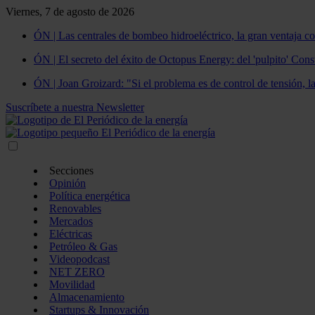
Viernes, 7 de agosto de 2026
ÓN | Las centrales de bombeo hidroeléctrico, la gran ventaja co
ÓN | El secreto del éxito de Octopus Energy: del 'pulpito' Const
ÓN | Joan Groizard: "Si el problema es de control de tensión, l
Suscríbete a nuestra Newsletter
Secciones
Opinión
Política energética
Renovables
Mercados
Eléctricas
Petróleo & Gas
Videopodcast
NET ZERO
Movilidad
Almacenamiento
Startups & Innovación