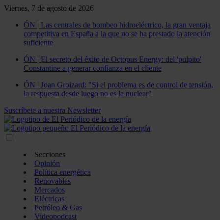
Viernes, 7 de agosto de 2026
ÓN | Las centrales de bombeo hidroeléctrico, la gran ventaja
competitiva en España a la que no se ha prestado la atención
suficiente
ÓN | El secreto del éxito de Octopus Energy: del 'pulpito'
Constantine a generar confianza en el cliente
ÓN | Joan Groizard: "Si el problema es de control de tensión,
la respuesta desde luego no es la nuclear"
Suscríbete a nuestra Newsletter
Secciones
Opinión
Política energética
Renovables
Mercados
Eléctricas
Petróleo & Gas
Videopodcast