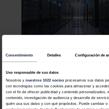
Los desarrolladores de centros de
Consentimiento
Detalles
Configuración de a
datos en EEUU priorizan sus
proyectos en marcha mientras se
ralentiza la incorporación de nueva
Uso responsable de sus datos
capacidad
Nosotros y
nuestros 1022 socios
procesamos sus datos pers
con tecnologías como las cookies para almacenar y acceder 
José A. Roca
31/07/2026
con el fin de ofrecer publicidad y contenido personalizados, 
No hay comentarios
contenido, investigación de audiencia y desarrollo de servici
quién usa sus datos y con qué propósitos. Puede cambiar o r
Deja tu comentario