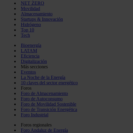
NET ZERO
Movilidad
Almacenamiento
Startups & Innovación
Hidrógeno
Top 10
Tech
Bioenergía
LATAM
Eficiencia
Digitalización
Más secciones
Eventos
La Noche de la Energía
10 claves del sector energético
Foros
Foro de Almacenamiento
Foro de Autoconsumo
Foro de Movilidad Sostenible
Foro de Transición Energética
Foro Industrial
Foros regionales
Foro Andaluz de Energía