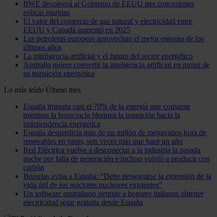
RWE devolverá al Gobierno de EEUU tres concesiones
eólicas marinas
El valor del comercio de gas natural y electricidad entre
EEUU y Canadá aumentó en 2025
Las petroleras europeas aprovechan el mejor entorno de los
últimos años
La inteligencia artificial y el futuro del sector energético
Australia quiere convertir la inteligencia artificial en motor de
su transición energética
Lo más leído
Último mes
España importa casi el 70% de la energía que consume
mientras la burocracia bloquea la transición hacia la
independencia energética
España desperdicia más de un millón de megavatios hora de
renovables en junio, seis veces más que hace un año
Red Eléctrica vuelve a desconectar a la industria la pasada
noche por falta de generación e incluso volvió a producir con
carbón
Bruselas avisa a España: “Debe perseguirse la extensión de la
vida útil de los reactores nucleares existentes”
Un software australiano permite a hogares italianos obtener
electricidad solar gratuita desde España