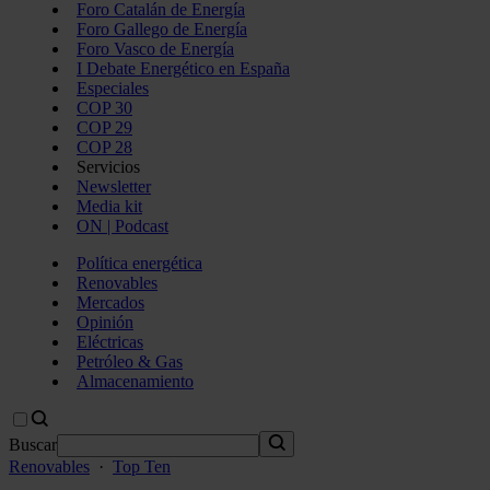
Foro Catalán de Energía
Foro Gallego de Energía
Foro Vasco de Energía
I Debate Energético en España
Especiales
COP 30
COP 29
COP 28
Servicios
Newsletter
Media kit
ON | Podcast
Política energética
Renovables
Mercados
Opinión
Eléctricas
Petróleo & Gas
Almacenamiento
Buscar
Renovables
·
Top Ten