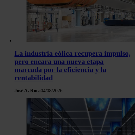
La industria eólica recupera impulso,
pero encara una nueva etapa
marcada por la eficiencia y la
rentabilidad
José A. Roca
04/08/2026