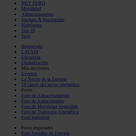
NET ZERO
Movilidad
Almacenamiento
Startups & Innovación
Hidrógeno
Top 10
Tech
Bioenergía
LATAM
Eficiencia
Digitalización
Más secciones
Eventos
La Noche de la Energía
10 claves del sector energético
Foros
Foro de Almacenamiento
Foro de Autoconsumo
Foro de Movilidad Sostenible
Foro de Transición Energética
Foro Industrial
Foros regionales
Foro Andaluz de Energía