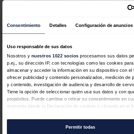
Consentimiento
Detalles
Configuración de anuncios
Uso responsable de sus datos
Nosotros y
nuestros 1022 socios
procesamos sus datos pe
La industria eólica recupera impulso,
p.ej., su dirección IP, con tecnologías como las cookies para
pero encara una nueva etapa
almacenar y acceder la información en su dispositivo con el 
ofrecer publicidad y contenido personalizados, medición de p
marcada por la eficiencia y la
y contenido, investigación de audiencia y desarrollo de servi
rentabilidad
Tiene la opción de seleccionar quién usa sus datos y con qu
propósitos. Puede cambiar o retirar su consentimiento en cu
José A. Roca
04/08/2026
momento desde la Declaración de cookies o clicando en el 
consentimiento.
Permitir todas
Si lo permite, también quisiéramos:
El interés por las baterías industriales