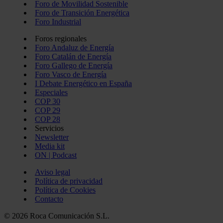
Foro de Movilidad Sostenible
Foro de Transición Energética
Foro Industrial
Foros regionales
Foro Andaluz de Energía
Foro Catalán de Energía
Foro Gallego de Energía
Foro Vasco de Energía
I Debate Energético en España
Especiales
COP 30
COP 29
COP 28
Servicios
Newsletter
Media kit
ON | Podcast
Aviso legal
Política de privacidad
Política de Cookies
Contacto
© 2026 Roca Comunicación S.L.