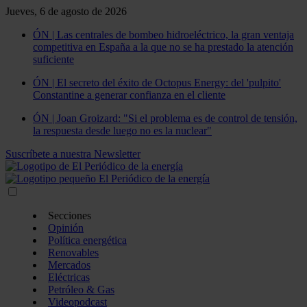
Jueves, 6 de agosto de 2026
ÓN | Las centrales de bombeo hidroeléctrico, la gran ventaja
competitiva en España a la que no se ha prestado la atención
suficiente
ÓN | El secreto del éxito de Octopus Energy: del 'pulpito'
Constantine a generar confianza en el cliente
ÓN | Joan Groizard: "Si el problema es de control de tensión,
la respuesta desde luego no es la nuclear"
Suscríbete a nuestra Newsletter
Secciones
Opinión
Política energética
Renovables
Mercados
Eléctricas
Petróleo & Gas
Videopodcast