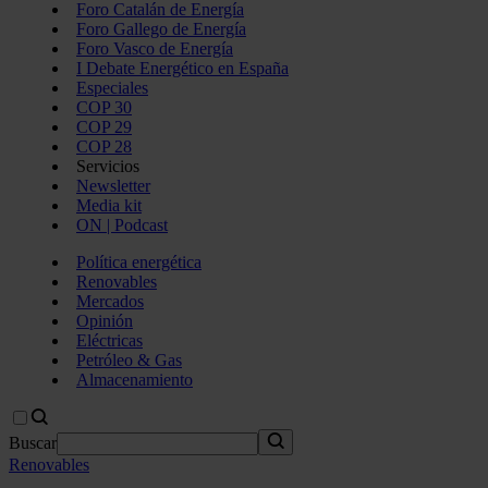
Foro Catalán de Energía
Foro Gallego de Energía
Foro Vasco de Energía
I Debate Energético en España
Especiales
COP 30
COP 29
COP 28
Servicios
Newsletter
Media kit
ON | Podcast
Política energética
Renovables
Mercados
Opinión
Eléctricas
Petróleo & Gas
Almacenamiento
Buscar
Renovables