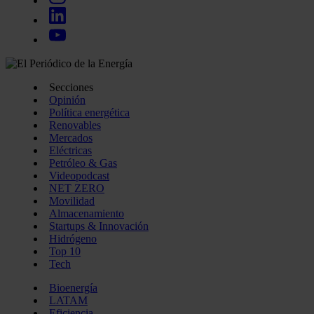
Secciones
Opinión
Política energética
Renovables
Mercados
Eléctricas
Petróleo & Gas
Videopodcast
NET ZERO
Movilidad
Almacenamiento
Startups & Innovación
Hidrógeno
Top 10
Tech
Bioenergía
LATAM
Eficiencia