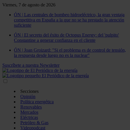
Viernes, 7 de agosto de 2026
ÓN | Las centrales de bombeo hidroeléctrico, la gran ventaja
competitiva en España a la que no se ha prestado la atención
suficiente
ÓN | El secreto del éxito de Octopus Energy: del 'pulpito'
Constantine a generar confianza en el cliente
ÓN | Joan Groizard: "Si el problema es de control de tensión,
la respuesta desde luego no es la nuclear"
Suscríbete a nuestra Newsletter
Secciones
Opinión
Política energética
Renovables
Mercados
Eléctricas
Petróleo & Gas
Videopodcast