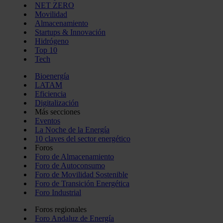
NET ZERO
Movilidad
Almacenamiento
Startups & Innovación
Hidrógeno
Top 10
Tech
Bioenergía
LATAM
Eficiencia
Digitalización
Más secciones
Eventos
La Noche de la Energía
10 claves del sector energético
Foros
Foro de Almacenamiento
Foro de Autoconsumo
Foro de Movilidad Sostenible
Foro de Transición Energética
Foro Industrial
Foros regionales
Foro Andaluz de Energía