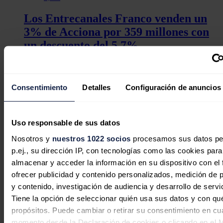
Los Entrecanales Franco venden un
3% de Acciona por 359 millones con
un descuento del 5,7%
Redacción
04/08/2026
Consentimiento
Detalles
Configuración de anuncios
EDP invita a conocer en la FIDMA el
Uso responsable de sus datos
presente y futuro de la energía en
Asturias
Nosotros y
nuestros 1022 socios
procesamos sus datos pe
p.ej., su dirección IP, con tecnologías como las cookies para
Redacción
31/07/2026
almacenar y acceder la información en su dispositivo con el 
ofrecer publicidad y contenido personalizados, medición de p
y contenido, investigación de audiencia y desarrollo de servi
Tiene la opción de seleccionar quién usa sus datos y con qu
El almacenamiento energético entra
propósitos. Puede cambiar o retirar su consentimiento en cu
en la primera división de la industria
momento desde la Declaración de cookies o clicando en el 