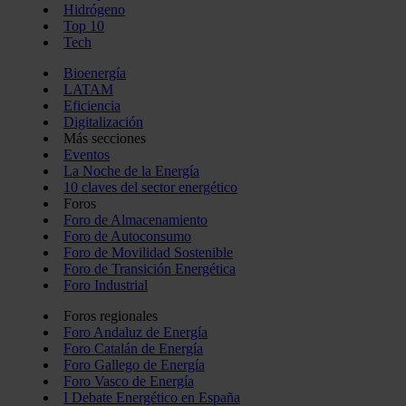
Hidrógeno
Top 10
Tech
Bioenergía
LATAM
Eficiencia
Digitalización
Más secciones
Eventos
La Noche de la Energía
10 claves del sector energético
Foros
Foro de Almacenamiento
Foro de Autoconsumo
Foro de Movilidad Sostenible
Foro de Transición Energética
Foro Industrial
Foros regionales
Foro Andaluz de Energía
Foro Catalán de Energía
Foro Gallego de Energía
Foro Vasco de Energía
I Debate Energético en España