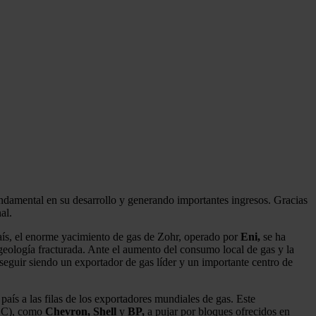
undamental en su desarrollo y generando importantes ingresos. Gracias
al.
aís, el enorme yacimiento de gas de Zohr, operado por
Eni,
se ha
 geología fracturada. Ante el aumento del consumo local de gas y la
seguir siendo un exportador de gas líder y un importante centro de
aís a las filas de los exportadores mundiales de gas. Este
(IOC), como
Chevron, Shell
y
BP,
a pujar por bloques ofrecidos en