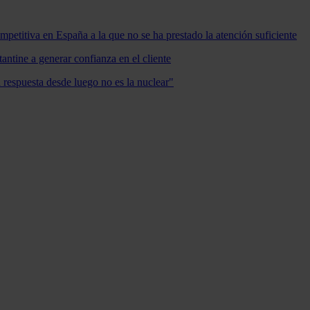
mpetitiva en España a la que no se ha prestado la atención suficiente
antine a generar confianza en el cliente
a respuesta desde luego no es la nuclear"