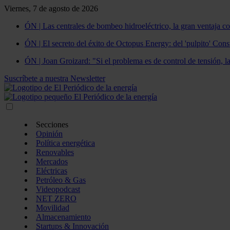
Viernes, 7 de agosto de 2026
ÓN | Las centrales de bombeo hidroeléctrico, la gran ventaja co
ÓN | El secreto del éxito de Octopus Energy: del 'pulpito' Const
ÓN | Joan Groizard: "Si el problema es de control de tensión, l
Suscríbete a nuestra Newsletter
Secciones
Opinión
Política energética
Renovables
Mercados
Eléctricas
Petróleo & Gas
Videopodcast
NET ZERO
Movilidad
Almacenamiento
Startups & Innovación