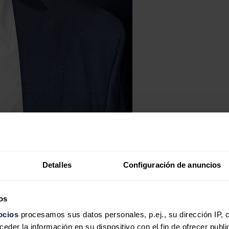
Detalles
Configuración de anuncios
os
ocios
procesamos sus datos personales, p.ej., su dirección IP, 
der la información en su dispositivo con el fin de ofrecer publi