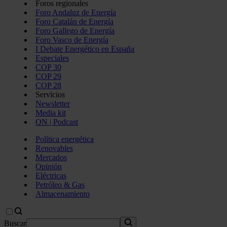
Foros regionales
Foro Andaluz de Energía
Foro Catalán de Energía
Foro Gallego de Energía
Foro Vasco de Energía
I Debate Energético en España
Especiales
COP 30
COP 29
COP 28
Servicios
Newsletter
Media kit
ON | Podcast
Política energética
Renovables
Mercados
Opinión
Eléctricas
Petróleo & Gas
Almacenamiento
Buscar