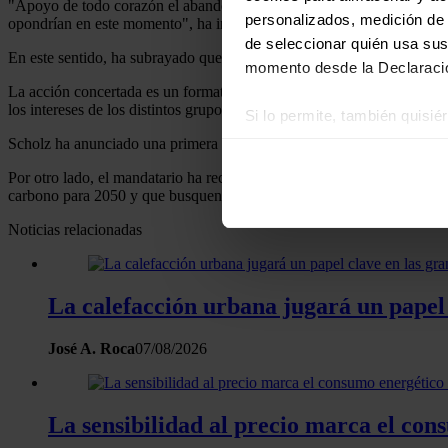
"Apoyo de todo corazón el abandono de la energía nuclear. Al mismo t
personalizados, medición de p
opondrían en este momento", ha indicado el canciller de Alemania, a
de seleccionar quién usa sus
En este sentido, ha subrayado que el aumento de los precios debido a 
momento desde la Declaració
La acción concertada es un formato de votación de los años sesenta que
los intereses de los distintos grupos.
Si lo permite, también quisi
Recopilar información
Scholz ha anunciado una primera reunión de este tipo para el 4 de jul
Identificar su disposi
Por otro lado, el mandatario ha recalcado que propondría la formación
Obtenga más información sob
carbono para 2050 y que busquen desarrollar procedimientos conjuntos
datos
. Puede cambiar o reti
Noticias relacionadas
Las cookies de este sitio we
y analizar el tráfico. Ademá
La calefacción urbana jugará un papel
redes sociales, publicidad y
que hayan recopilado a parti
José A. Roca
07/08/2026
La sensibilidad al precio marca el co