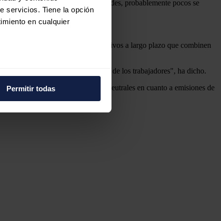
entrales uno o dos años sin dificultades, probablemente pocos se
e servicios. Tiene la opción
imiento en cualquier
te tiempo.
ntre otros, para consultar sobre objetivos a largo plazo que combinen
e varios metros
obre cómo podemos aliviar la carga de los trabajadores", ha dicho.
icas (huellas digitales)
s aquellos países que aspiren a ser neutrales en cuanto a emisiones de
Permitir todas
eferencias en la
sección de
e cookies.
 funciones de redes sociales
con nuestros partners de
ue les haya proporcionado o