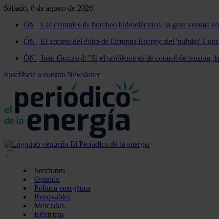
Sábado, 8 de agosto de 2026
ÓN | Las centrales de bombeo hidroeléctrico, la gran ventaja co
ÓN | El secreto del éxito de Octopus Energy: del 'pulpito' Const
ÓN | Joan Groizard: "Si el problema es de control de tensión, l
Suscríbete a nuestra Newsletter
Secciones
Opinión
Política energética
Renovables
Mercados
Eléctricas