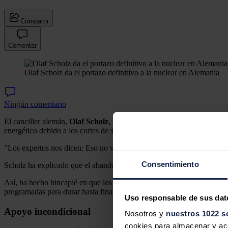
Compartir
Comentar
Olaf Scholz da el portazo definitivo a la nuclear en Alemania
Ningún comentario
El canciller alemán,
Olaf Scholz
, ha asegurado este domingo que no es
energético debido a los cortes de suministro rusos.
"Los expertos nos dicen: Eso no va a funcionar", ha afirmado Scholz 
Consentimiento
Scholz ha explicado que el abandono de la energía nuclear en Aleman
Así, ha hecho hincapié en que los elementos de combustible y los inte
programadas para durar hasta finales de año y conseguir otras nuevas 
Uso responsable de sus dat
Apoyo incondicional
Nosotros y
nuestros 1022 s
cookies para almacenar y acce