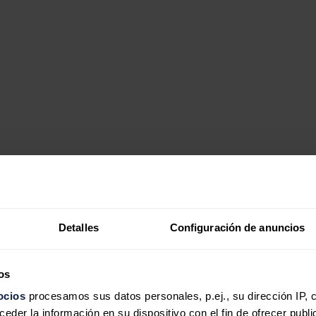
 una opción prolongar el tiempo de funcionamiento de las centrales nucl
en una entrevista con el diario 'Münchner Merkur'.
Detalles
Configuración de anuncios
ia se decidió hace tiempo.
rvalos de mantenimiento necesarios de las centrales se habían coordina
llevaría entre 12 y 18 meses.
os
ocios
procesamos sus datos personales, p.ej., su dirección IP, 
der la información en su dispositivo con el fin de ofrecer publi