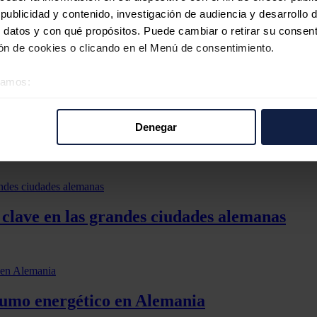
iempo, si fuera posible prolongar el tiempo de funcionamiento de las c
ublicidad y contenido, investigación de audiencia y desarrollo d
gregando que "sin embargo, eso no es posible".
 datos y con qué propósitos. Puede cambiar o retirar su consent
la invasión rusa de Ucrania se dejará sentir en Alemania durante bastan
n de cookies o clicando en el Menú de consentimiento.
 reunía a representantes de las empresas, la política y los sindicatos, e
éramos:
 sobre su ubicación geográfica que puede tener una precisión d
io: "El objetivo es que nos reunamos y desarrollemos un plan conjunto s
tivo analizándolo activamente para buscar características específ
 de un club del clima en la próxima cumbre del G7, que incluiría a todo
Denegar
re cómo se procesan sus datos personales y establezca sus pr
 para ello.
rar su consentimiento en cualquier momento en la Declaración d
b se usan para personalizar el contenido y los anuncios, ofrecer
s, compartimos información sobre el uso que haga del sitio web 
 clave en las grandes ciudades alemanas
 análisis web, quienes pueden combinarla con otra información q
r del uso que haya hecho de sus servicios.
nsumo energético en Alemania