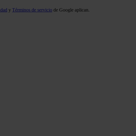
idad
y
Términos de servicio
de Google aplican.