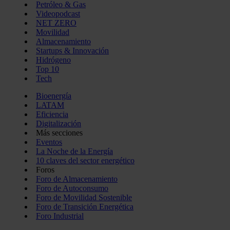
Petróleo & Gas
Videopodcast
NET ZERO
Movilidad
Almacenamiento
Startups & Innovación
Hidrógeno
Top 10
Tech
Bioenergía
LATAM
Eficiencia
Digitalización
Más secciones
Eventos
La Noche de la Energía
10 claves del sector energético
Foros
Foro de Almacenamiento
Foro de Autoconsumo
Foro de Movilidad Sostenible
Foro de Transición Energética
Foro Industrial