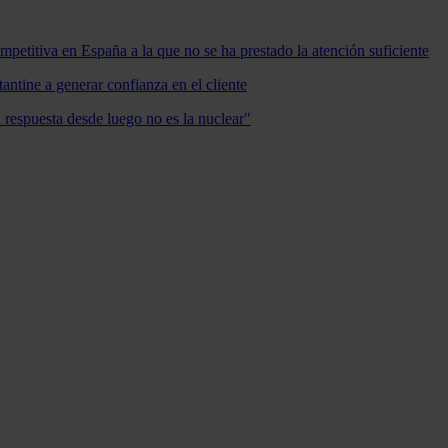
mpetitiva en España a la que no se ha prestado la atención suficiente
antine a generar confianza en el cliente
a respuesta desde luego no es la nuclear"