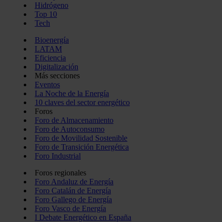
Hidrógeno
Top 10
Tech
Bioenergía
LATAM
Eficiencia
Digitalización
Más secciones
Eventos
La Noche de la Energía
10 claves del sector energético
Foros
Foro de Almacenamiento
Foro de Autoconsumo
Foro de Movilidad Sostenible
Foro de Transición Energética
Foro Industrial
Foros regionales
Foro Andaluz de Energía
Foro Catalán de Energía
Foro Gallego de Energía
Foro Vasco de Energía
I Debate Energético en España