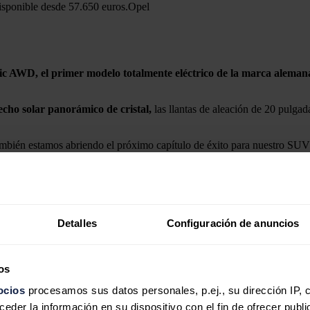
isponible desde 57.650 euros.
Opel
ic AWD, el primer modelo totalmente eléctrico de la marca alemana
echo solar panorámico de cristal,
las llantas de aleación de 20 pulga
bién estamos abriendo el próximo capítulo de éxito para nuestro SUV su
vas posibilidades y una experiencia de conducción inigualable para los 
239 kW (325 CV). El nuevo sistema de tracción total combina el motor 
e 82 kW (112 cv) para las ruedas traseras. Así, el Grandland Electric
Detalles
Configuración de anuncios
sta 489 kilómetros (WLTP) sin parada de carga. A finales de este año s
os
ocios
procesamos sus datos personales, p.ej., su dirección IP, 
der la información en su dispositivo con el fin de ofrecer publi