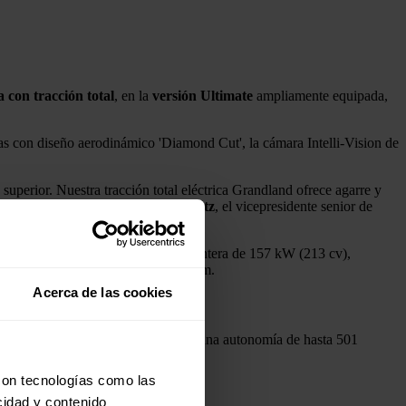
 con tracción total
, en la
versión
Ultimate
ampliamente equipada,
das con diseño aerodinámico 'Diamond Cut', la cámara Intelli-Vision de
perior. Nuestra tracción total eléctrica Grandland ofrece agarre y
clientes", ha expresado
Tobias Gubitz
, el vicepresidente senior de
eléctrico estándar de tracción delantera de 157 kW (213 cv),
 AWD alcanza un par máximo de 509 Nm.
Acerca de las cookies
e incorporarán otras versiones con una autonomía de hasta 501
con tecnologías como las
cidad y contenido