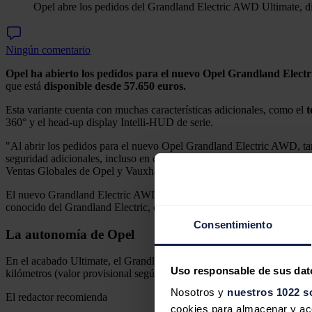
Opel abre los pedidos del Grandland Electric AWD Ultimate, d
Ningún comentario
Opel ha abierto los pedidos para el nuevo Opel Grandland Electr
que está
disponible desde 57.650 euros.
Esta variante cuenta con muchas características adicionales, como el
t
360° y el head-up display Intelli-HUD de serie.
"Al abrir los pedidos para el nuevo Opel Grandland Electric AWD, tam
seguridad adicionales, incluso en condiciones difíciles. Esto abre nue
Ventas Globales de Opel y Vauxhall.
El nuevo Grandland Electric AWD ofrece una potencia del sistema de 
conocido del Grandland Electric, con un motor eléctrico adicional d
Consentimiento
La autonomía de Opel
En el acabado Ultimate, el Grandland Electric AWD puede recorrer ha
Uso responsable de sus dat
kilómetros (valor provisional según WLTP3).
Nosotros y
nuestros 1022 s
El redactor recomienda
cookies para almacenar y acce