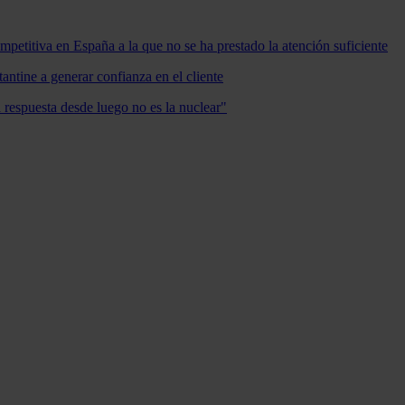
mpetitiva en España a la que no se ha prestado la atención suficiente
antine a generar confianza en el cliente
a respuesta desde luego no es la nuclear"