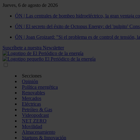
Jueves, 6 de agosto de 2026
ÓN | Las centrales de bombeo hidroeléctrico, la gran ventaja co
ÓN | El secreto del éxito de Octopus Energy: del 'pulpito' Const
ÓN | Joan Groizard: "Si el problema es de control de tensión, l
Suscríbete a nuestra Newsletter
Secciones
Opinión
Política energética
Renovables
Mercados
Eléctricas
Petróleo & Gas
Videopodcast
NET ZERO
Movilidad
Almacenamiento
Startups & Innovación