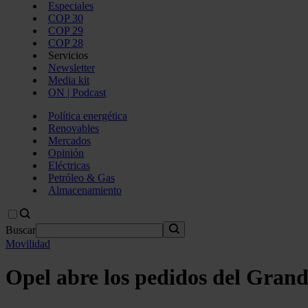
Especiales
COP 30
COP 29
COP 28
Servicios
Newsletter
Media kit
ON | Podcast
Política energética
Renovables
Mercados
Opinión
Eléctricas
Petróleo & Gas
Almacenamiento
Buscar
Movilidad
Opel abre los pedidos del Grand