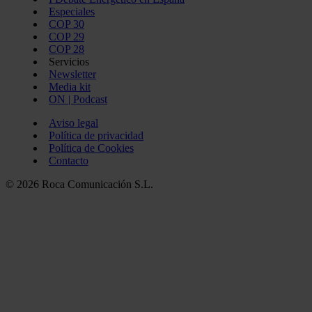
Especiales
COP 30
COP 29
COP 28
Servicios
Newsletter
Media kit
ON | Podcast
Aviso legal
Política de privacidad
Política de Cookies
Contacto
© 2026 Roca Comunicación S.L.