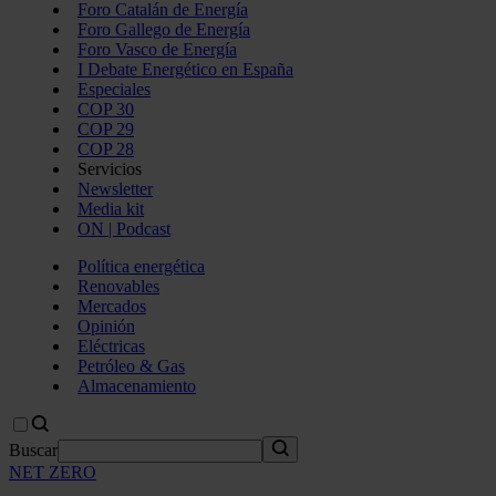
Foro Catalán de Energía
Foro Gallego de Energía
Foro Vasco de Energía
I Debate Energético en España
Especiales
COP 30
COP 29
COP 28
Servicios
Newsletter
Media kit
ON | Podcast
Política energética
Renovables
Mercados
Opinión
Eléctricas
Petróleo & Gas
Almacenamiento
Buscar
NET ZERO