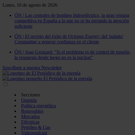
Lunes, 10 de agosto de 2026
ÓN | Las centrales de bombeo hidroeléctrico, la gran ventaja
competitiva en España a la que no se ha prestado la atención
suficiente
ÓN | El secreto del éxito de Octopus Energy: del 'pulpito'
Constantine a generar confianza en el cliente
ÓN | Joan Groizard: "Si el problema es de control de tensión,
la respuesta desde luego no es la nuclear"
Suscríbete a nuestra Newsletter
Secciones
Opinión
Política energética
Renovables
Mercados
Eléctricas
Petróleo & Gas
Videopodcast