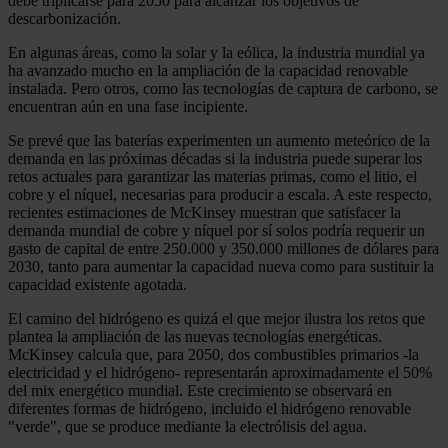
debe triplicarse para 2050 para alcanzar los objetivos de
descarbonización.
En algunas áreas, como la solar y la eólica, la industria mundial ya
ha avanzado mucho en la ampliación de la capacidad renovable
instalada. Pero otros, como las tecnologías de captura de carbono, se
encuentran aún en una fase incipiente.
Se prevé que las baterías experimenten un aumento meteórico de la
demanda en las próximas décadas si la industria puede superar los
retos actuales para garantizar las materias primas, como el litio, el
cobre y el níquel, necesarias para producir a escala. A este respecto,
recientes estimaciones de McKinsey muestran que satisfacer la
demanda mundial de cobre y níquel por sí solos podría requerir un
gasto de capital de entre 250.000 y 350.000 millones de dólares para
2030, tanto para aumentar la capacidad nueva como para sustituir la
capacidad existente agotada.
El camino del hidrógeno es quizá el que mejor ilustra los retos que
plantea la ampliación de las nuevas tecnologías energéticas.
McKinsey calcula que, para 2050, dos combustibles primarios -la
electricidad y el hidrógeno- representarán aproximadamente el 50%
del mix energético mundial. Este crecimiento se observará en
diferentes formas de hidrógeno, incluido el hidrógeno renovable
"verde", que se produce mediante la electrólisis del agua.