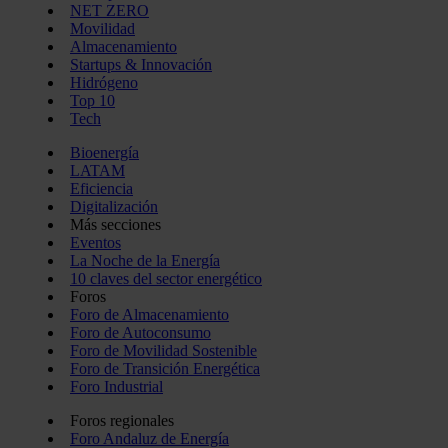
NET ZERO
Movilidad
Almacenamiento
Startups & Innovación
Hidrógeno
Top 10
Tech
Bioenergía
LATAM
Eficiencia
Digitalización
Más secciones
Eventos
La Noche de la Energía
10 claves del sector energético
Foros
Foro de Almacenamiento
Foro de Autoconsumo
Foro de Movilidad Sostenible
Foro de Transición Energética
Foro Industrial
Foros regionales
Foro Andaluz de Energía