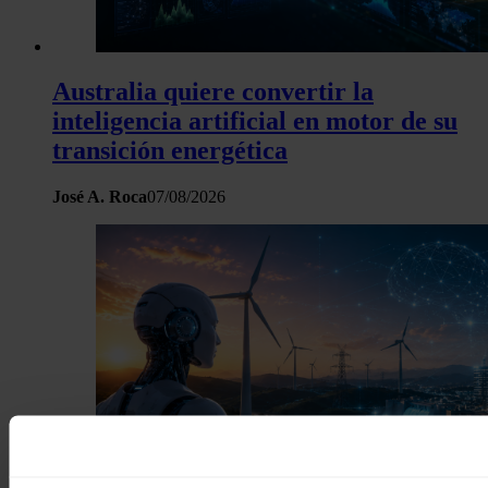
Australia quiere convertir la
inteligencia artificial en motor de su
transición energética
José A. Roca
07/08/2026