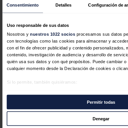
Consentimiento
Detalles
Configuración de a
La inteligencia artificial y el futuro
del sector energético
Uso responsable de sus datos
Josep Solé
07/08/2026
Nosotros y
nuestros 1022 socios
procesamos sus datos pers
con tecnologías como las cookies para almacenar y acceder 
3 comentarios
con el fin de ofrecer publicidad y contenido personalizados, 
contenido, investigación de audiencia y desarrollo de servici
quién usa sus datos y con qué propósitos. Puede cambiar o r
cualquier momento desde la Declaración de cookies o clican
rodrigo
Si lo permite, también quisiéramos:
24/08/2023
Recopilar información sobre su ubicación geográfica 
Existen estudios que hablen de cuanto tiempo y en que forma
varios metros
volveran estas inversiones de blllones?
Permitir todas
Identificar su dispositivo analizándolo activamente p
específicas (huellas digitales)
Responder
Obtenga más información sobre cómo se procesan sus datos
Denegar
preferencias en la
sección de datos
. Puede cambiar o retira