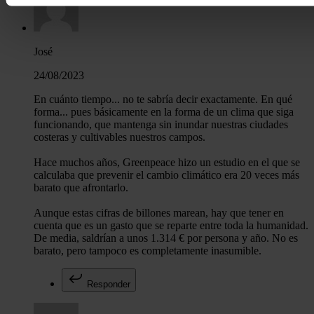
momento en la Declaración de cookies.
Las cookies de este sitio web se usan para personalizar el c
José
funciones de redes sociales y analizar el tráfico. Además, 
24/08/2023
uso que haga del sitio web con nuestros partners de redes so
quienes pueden combinarla con otra información que les ha
En cuánto tiempo... no te sabría decir exactamente. En qué
recopilado a partir del uso que haya hecho de sus servicios.
forma... pues básicamente en la forma de un clima que siga
funcionando, que mantenga sin inundar nuestras ciudades
costeras y cultivables nuestros campos.
Hace muchos años, Greenpeace hizo un estudio en el que se
calculaba que prevenir el cambio climático era 20 veces más
barato que afrontarlo.
Aunque estas cifras de billones marean, hay que tener en
cuenta que es un gasto que se reparte entre toda la humanidad.
De media, saldrían a unos 1.314 € por persona y año. No es
barato, pero tampoco es completamente inasumible.
Responder