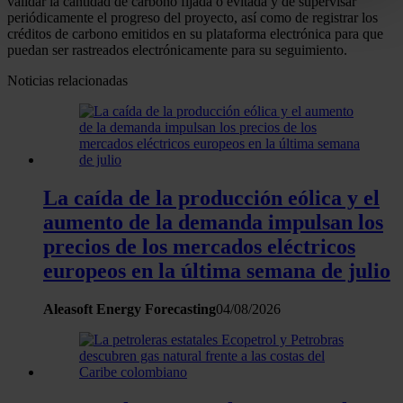
validar la cantidad de carbono fijada o evitada y de supervisar
Identificar su dispositivo analizándolo activamente
periódicamente el progreso del proyecto, así como de registrar los
para buscar características específicas (huellas
créditos de carbono emitidos en su plataforma electrónica para que
digitales)
puedan ser rastreados electrónicamente para su seguimiento.
Obtenga más información sobre cómo se procesan sus
Noticias relacionadas
datos personales y establezca sus preferencias en la
sección de datos
. Puede cambiar o retirar su
consentimiento en cualquier momento en la Declaración
de cookies.
La caída de la producción eólica y el
Las cookies de este sitio web se usan para personalizar
aumento de la demanda impulsan los
el contenido y los anuncios, ofrecer funciones de redes
precios de los mercados eléctricos
sociales y analizar el tráfico. Además, compartimos
europeos en la última semana de julio
información sobre el uso que haga del sitio web con
nuestros partners de redes sociales, publicidad y análisis
Aleasoft Energy Forecasting
04/08/2026
web, quienes pueden combinarla con otra información
que les haya proporcionado o que hayan recopilado a
partir del uso que haya hecho de sus servicios.