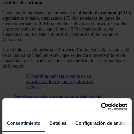
créditos de carbono
.
Cada crédito representa una tonelada de
dióxido de carbono (CO2)
equivalente evitado, totalizando 175.000 toneladas de gases de
efecto invernadero (GEI) no emitidas. Estos créditos corresponden a
la preservación de una superficie de 570 hectáreas de selva
amazónica, equivalente a unos 800 campos de fútbol como el
Maracaná.
Los créditos se adquirieron al Proyecto Envira Amazônia -con sede
en la ciudad de Feijó, en Acre-, que se dedica a preservar la selva
amazónica y desarrollar acciones en beneficio de las comunidades
de la región.
Petrobras cancela la venta de su subsidiaria de
Argentina y otros tres activos
Petrobras canceló los procesos de venta de cuatro de
sus activos del segmento de exploración y producción
de petróleo y gas natural.
Consentimiento
Detalles
Configuración de anuncios
El Plan Estratégico de Petrobras 2023-27
prevé otras operaciones