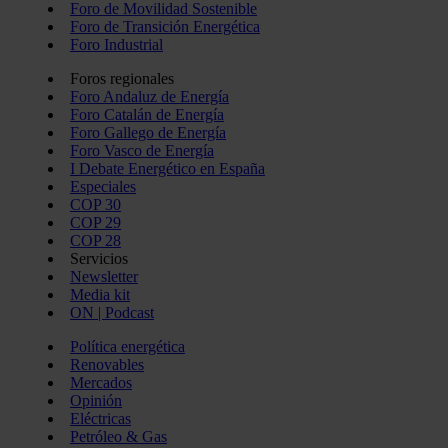
Foro de Movilidad Sostenible
Foro de Transición Energética
Foro Industrial
Foros regionales
Foro Andaluz de Energía
Foro Catalán de Energía
Foro Gallego de Energía
Foro Vasco de Energía
I Debate Energético en España
Especiales
COP 30
COP 29
COP 28
Servicios
Newsletter
Media kit
ON | Podcast
Política energética
Renovables
Mercados
Opinión
Eléctricas
Petróleo & Gas