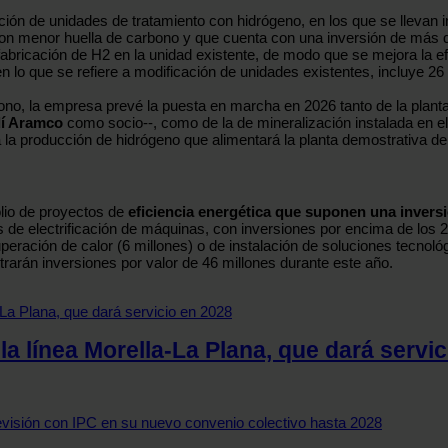
ción de unidades de tratamiento con hidrógeno, en los que se llevan 
con menor huella de carbono y que cuenta con una inversión de más d
a fabricación de H2 en la unidad existente, de modo que se mejora la e
 lo que se refiere a modificación de unidades existentes, incluye 26
rbono, la empresa prevé la puesta en marcha en 2026 tanto de la plan
í Aramco
como socio--, como de la de mineralización instalada en el
a producción de hidrógeno que alimentará la planta demostrativa de 
olio de proyectos de
eficiencia energética que suponen una invers
de electrificación de máquinas, con inversiones por encima de los 20
eración de calor (6 millones) o de instalación de soluciones tecnoló
ntrarán inversiones por valor de 46 millones durante este año.
la línea Morella-La Plana, que dará servi