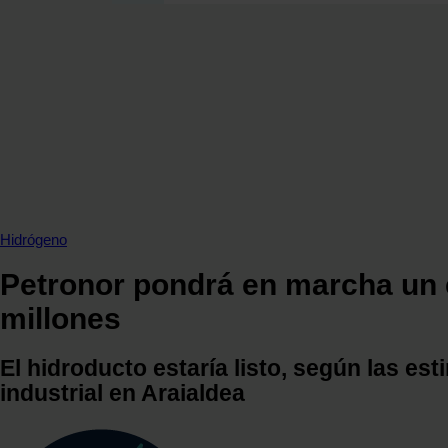
SECCIONES
OPINIÓN
POLÍTICA ENERGÉTICA
RENOVABLES
MERCADOS
ELÉCTRICAS
PETRÓLEO & GAS
VIDEOPODCAST
Hidrógeno
NET ZERO
Petronor pondrá en marcha un e
MOVILIDAD
millones
ALMACENAMIENTO
STARTUPS & INNOVACIÓN
El hidroducto estaría listo, según las es
HIDRÓGENO
industrial en Araialdea
TOP 10
TECH