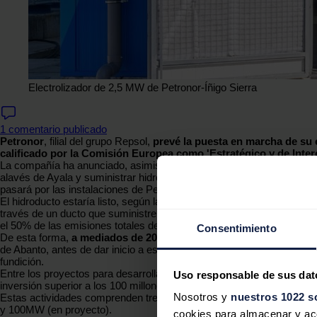
Electrolizador de 2,5 MW de Petronor-
Íñigo Sierra
1 comentario publicado
Petronor
, filial del grupo Repsol,
prevé la puesta en marcha de su 
calificado por la Comisión Europea como 'Estratégico y de Inter
La compañía ha anunciado, asimismo, dentro de su estrategia de de
alavés de Ayala y suministrar hidrógeno verde a empresas industriale
pasará por las instalaciones de Petronor.
El hidroducto estaría listo, según las estimaciones de Petronor, par
través de un ducto que suministre el hidrógeno producido en el elec
el 50% de las emisiones totales del País Vasco.
Consentimiento
De esta forma,
a mediados de 2028 Petronor estará en disposició
de Abanto, antes de dar inicio a este
hidroducto
, proyecto que nace 
fundición.
Entre los proyectos para desarrollar nuevas iniciativas bajas en car
Uso responsable de sus dat
inversión superior a los 100 millones de euros, como de la de mineral
Nosotros y
nuestros 1022 s
Estas actividades comprenden tres tipos de proyectos. En
primer l
y 100MW (en proyecto).
cookies para almacenar y acce