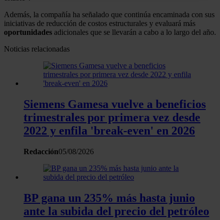
Obtenga más información sobre cómo se procesan sus
Además, la compañía ha señalado que continúa encaminada con sus
iniciativas de reducción de costos estructurales y evaluará más
datos personales y establezca sus preferencias en la
oportunidades
adicionales que se llevarán a cabo a lo largo del año.
sección de datos
. Puede cambiar o retirar su
consentimiento en cualquier momento en la Declaración
Noticias relacionadas
de cookies.
Las cookies de este sitio web se usan para personalizar
el contenido y los anuncios, ofrecer funciones de redes
Siemens Gamesa vuelve a beneficios
sociales y analizar el tráfico. Además, compartimos
trimestrales por primera vez desde
información sobre el uso que haga del sitio web con
2022 y enfila 'break-even' en 2026
nuestros partners de redes sociales, publicidad y análisis
web, quienes pueden combinarla con otra información
Redacción
05/08/2026
que les haya proporcionado o que hayan recopilado a
partir del uso que haya hecho de sus servicios.
BP gana un 235% más hasta junio
ante la subida del precio del petróleo