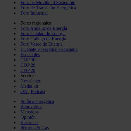
Foro de Movilidad Sostenible
Foro de Transición Energética
Foro Industrial
Foros regionales
Foro Andaluz de Energía
Foro Catalán de Energía
Foro Gallego de Energía
Foro Vasco de Energía
I Debate Energético en España
Especiales
COP 30
COP 29
COP 28
Servicios
Newsletter
Media kit
ON | Podcast
Política energética
Renovables
Mercados
Opinión
Eléctricas
Petróleo & Gas