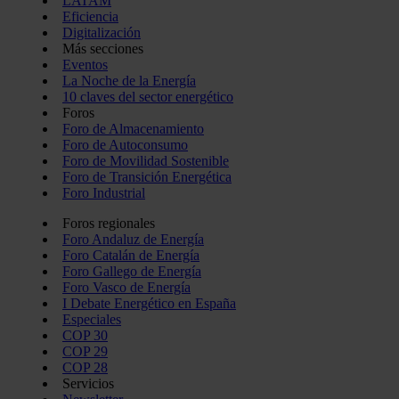
LATAM
Eficiencia
Digitalización
Más secciones
Eventos
La Noche de la Energía
10 claves del sector energético
Foros
Foro de Almacenamiento
Foro de Autoconsumo
Foro de Movilidad Sostenible
Foro de Transición Energética
Foro Industrial
Foros regionales
Foro Andaluz de Energía
Foro Catalán de Energía
Foro Gallego de Energía
Foro Vasco de Energía
I Debate Energético en España
Especiales
COP 30
COP 29
COP 28
Servicios