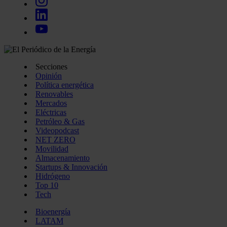
Secciones
Opinión
Política energética
Renovables
Mercados
Eléctricas
Petróleo & Gas
Videopodcast
NET ZERO
Movilidad
Almacenamiento
Startups & Innovación
Hidrógeno
Top 10
Tech
Bioenergía
LATAM