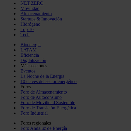
NET ZERO
Movilidad
Almacenamiento
Startups & Innovación
Hidrógeno
Top 10
Tech
Bioenergía
LATAM
Eficiencia
Digitalización
Más secciones
Eventos
La Noche de la Energía
10 claves del sector energético
Foros
Foro de Almacenamiento
Foro de Autoconsumo
Foro de Movilidad Sostenible
Foro de Transición Energética
Foro Industrial
Foros regionales
Foro Andaluz de Energía