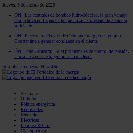
Jueves, 6 de agosto de 2026
ÓN | Las centrales de bombeo hidroeléctrico, la gran ventaja
competitiva en España a la que no se ha prestado la atención
suficiente
ÓN | El secreto del éxito de Octopus Energy: del 'pulpito'
Constantine a generar confianza en el cliente
ÓN | Joan Groizard: "Si el problema es de control de tensión,
la respuesta desde luego no es la nuclear"
Suscríbete a nuestra Newsletter
Secciones
Opinión
Política energética
Renovables
Mercados
Eléctricas
Petróleo & Gas
Videopodcast