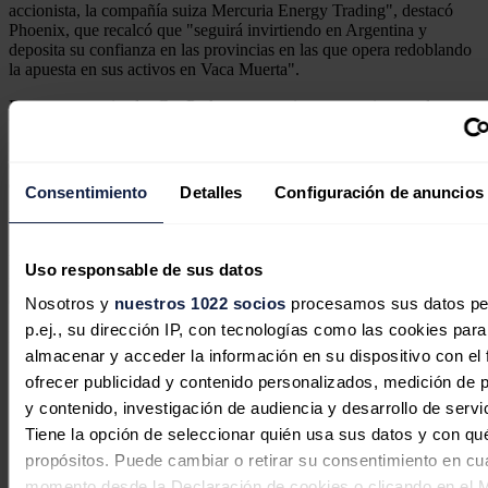
accionista, la compañía suiza Mercuria Energy Trading", destacó
Phoenix, que recalcó que "seguirá invirtiendo en Argentina y
deposita su confianza en las provincias en las que opera redoblando
la apuesta en sus activos en Vaca Muerta".
En otro comunicado, GeoPark, cuyas acciones se cotizan en la
Bolsa de Nueva York, confirmó la decisión de Phoenix de dar por
finalizado el acuerdo de 2024 y dijo que mantiene su "firme
compromiso con su estrategia" a largo plazo "basada en un
crecimiento rentable, fiable y sostenible mediante el desarrollo de
Consentimiento
Detalles
Configuración de anuncios
grandes activos, en grandes yacimientos y en grandes cuencas", por
lo que buscará otras oportunidades estratégicas de inversión.
Vaca Muerta, con epicentro en Neuquén, es la segunda mayor
Uso responsable de sus datos
reserva mundial de gas no convencional y la cuarta de petróleo de
este tipo y se encuentra en etapa de creciente desarrollo masivo.
Nosotros y
nuestros 1022 socios
procesamos sus datos pe
p.ej., su dirección IP, con tecnologías como las cookies para
Noticias relacionadas
almacenar y acceder la información en su dispositivo con el 
ofrecer publicidad y contenido personalizados, medición de p
y contenido, investigación de audiencia y desarrollo de servi
Tiene la opción de seleccionar quién usa sus datos y con qu
La aviación eléctrica se acerca a
propósitos. Puede cambiar o retirar su consentimiento en cu
2030, pero reclama inversión y
momento desde la Declaración de cookies o clicando en el 