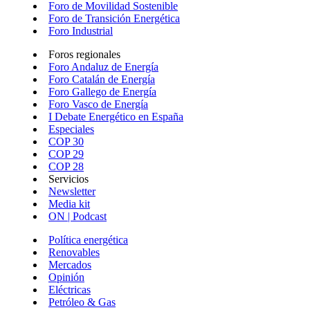
Foro de Movilidad Sostenible
Foro de Transición Energética
Foro Industrial
Foros regionales
Foro Andaluz de Energía
Foro Catalán de Energía
Foro Gallego de Energía
Foro Vasco de Energía
I Debate Energético en España
Especiales
COP 30
COP 29
COP 28
Servicios
Newsletter
Media kit
ON | Podcast
Política energética
Renovables
Mercados
Opinión
Eléctricas
Petróleo & Gas