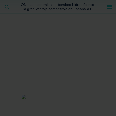
ÓN | Las centrales de bombeo hidroeléctrico,
BUSCAR
la gran ventaja competitiva en España a la
que no se ha prestado la atención suficiente