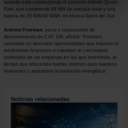
también está construyendo el proyecto híbrido Quorn
metros
Park, que comprende 98 MW de energía solar y una
Identificar su dispositivo analizándolo activamente
batería de 20 MW/40 MWh, en Nueva Gales del Sur.
para buscar características específicas (huellas
digitales)
Andrew Freeman
, socio y responsable de
Obtenga más información sobre cómo se procesan sus
desinversiones en CVC DIF, afirmó: “Estamos
datos personales y establezca sus preferencias en la
centrados en descubrir oportunidades que mejoren el
sección de datos
. Puede cambiar o retirar su
rendimiento financiero e impulsen el crecimiento
consentimiento en cualquier momento en la Declaración
sostenible de las empresas en las que invertimos, al
de cookies.
tiempo que ofrecemos fuertes retornos para nuestros
inversores y apoyamos la transición energética”.
Las cookies de este sitio web se usan para personalizar
el contenido y los anuncios, ofrecer funciones de redes
sociales y analizar el tráfico. Además, compartimos
información sobre el uso que haga del sitio web con
Noticias relacionadas
nuestros partners de redes sociales, publicidad y análisis
web, quienes pueden combinarla con otra información
que les haya proporcionado o que hayan recopilado a
partir del uso que haya hecho de sus servicios.