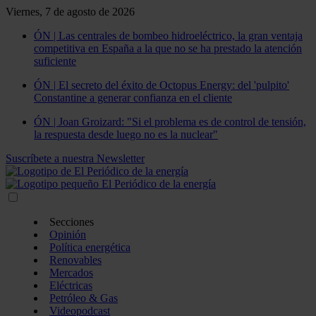
Viernes, 7 de agosto de 2026
ÓN | Las centrales de bombeo hidroeléctrico, la gran ventaja
competitiva en España a la que no se ha prestado la atención
suficiente
ÓN | El secreto del éxito de Octopus Energy: del 'pulpito'
Constantine a generar confianza en el cliente
ÓN | Joan Groizard: "Si el problema es de control de tensión,
la respuesta desde luego no es la nuclear"
Suscríbete a nuestra Newsletter
Secciones
Opinión
Política energética
Renovables
Mercados
Eléctricas
Petróleo & Gas
Videopodcast