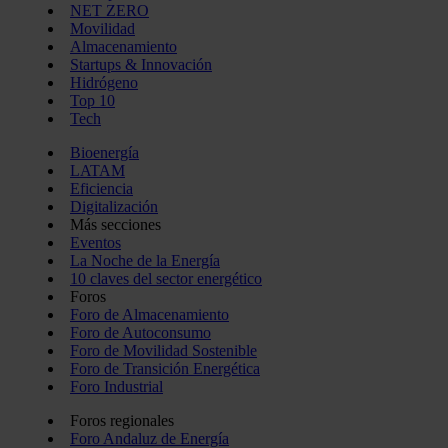
NET ZERO
Movilidad
Almacenamiento
Startups & Innovación
Hidrógeno
Top 10
Tech
Bioenergía
LATAM
Eficiencia
Digitalización
Más secciones
Eventos
La Noche de la Energía
10 claves del sector energético
Foros
Foro de Almacenamiento
Foro de Autoconsumo
Foro de Movilidad Sostenible
Foro de Transición Energética
Foro Industrial
Foros regionales
Foro Andaluz de Energía