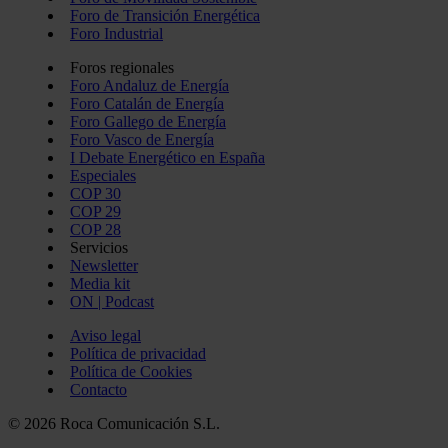
Foro de Transición Energética
Foro Industrial
Foros regionales
Foro Andaluz de Energía
Foro Catalán de Energía
Foro Gallego de Energía
Foro Vasco de Energía
I Debate Energético en España
Especiales
COP 30
COP 29
COP 28
Servicios
Newsletter
Media kit
ON | Podcast
Aviso legal
Política de privacidad
Política de Cookies
Contacto
© 2026 Roca Comunicación S.L.