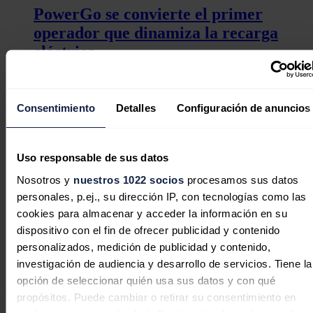
PowerGo se convierte el primer
operador que dinamiza la recarga
eléctrica
Consentimiento
Detalles
Configuración de anuncios
Madrid, a la cabeza de las regiones
con más cargadores rápidos para
Uso responsable de sus datos
eléctricos
Nosotros y
nuestros 1022 socios
procesamos sus datos
personales, p.ej., su dirección IP, con tecnologías como las
cookies para almacenar y acceder la información en su
dispositivo con el fin de ofrecer publicidad y contenido
Wallbox ingresa 37,6 millones en el
personalizados, medición de publicidad y contenido,
primer trimestre, un 14,6% menos
investigación de audiencia y desarrollo de servicios. Tiene la
opción de seleccionar quién usa sus datos y con qué
Ivo van Dam
, CEO de PowerGo, ha declarado que "con la
expansión de nuestra red de recarga ultrarrápida en España, damos
propósitos. Puede cambiar o retirar su consentimiento en
un paso más para hacer la movilidad eléctrica accesible para todos.