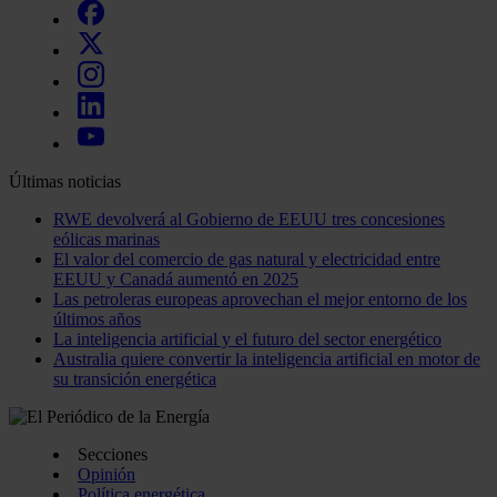
Últimas noticias
RWE devolverá al Gobierno de EEUU tres concesiones
eólicas marinas
El valor del comercio de gas natural y electricidad entre
EEUU y Canadá aumentó en 2025
Las petroleras europeas aprovechan el mejor entorno de los
últimos años
La inteligencia artificial y el futuro del sector energético
Australia quiere convertir la inteligencia artificial en motor de
su transición energética
Secciones
Opinión
Política energética