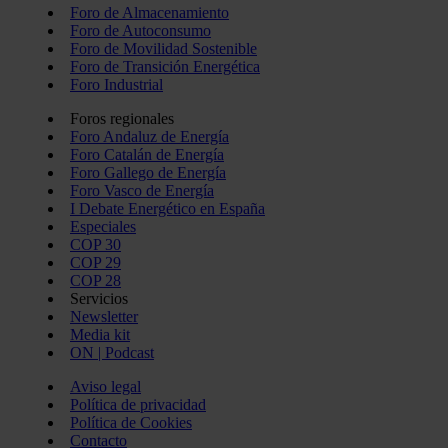
Foro de Almacenamiento
Foro de Autoconsumo
Foro de Movilidad Sostenible
Foro de Transición Energética
Foro Industrial
Foros regionales
Foro Andaluz de Energía
Foro Catalán de Energía
Foro Gallego de Energía
Foro Vasco de Energía
I Debate Energético en España
Especiales
COP 30
COP 29
COP 28
Servicios
Newsletter
Media kit
ON | Podcast
Aviso legal
Política de privacidad
Política de Cookies
Contacto