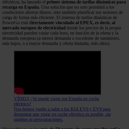
eléctricos, ha lanzado el
primer sistema de tarifas dinámicas para
recarga en España
. Una solución que no solo permitirá a los
conductores ahorrar dinero, sino también planificar sus sesiones de
carga de forma más eficiente. El sistema de tarifas dinámicas de
PowerGo está d
irectamente vinculado al EPEX, es decir, al
mercado europeo de electricidad
donde los precios de la propia
electricidad pueden variar cada hora, en función de la oferta y la
demanda europeas (a menor demanda o excedente de suministro,
más bajos, o a mayor demanda y oferta limitada, más altos).
VÍDEO| ¿Se puede viajar por España en coche
eléctrico?
Nos hemos vuelto a subir a los KIA EV6 y EV9 para
demostrar que viajar en coche eléctrico es posible, sin
agobios ni preocupaciones.