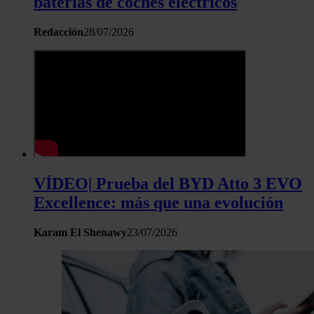
baterías de coches eléctricos
Redacción
28/07/2026
VÍDEO| Prueba del BYD Atto 3 EVO
Excellence: más que una evolución
Karam El Shenawy
23/07/2026