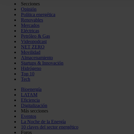
Secciones
que haga del sitio web con nuestros partners de redes social
Opinión
pueden combinarla con otra información que les haya proporc
Política energética
Renovables
del uso que haya hecho de sus servicios.
Mercados
Eléctricas
Petróleo & Gas
Videopodcast
NET ZERO
Movilidad
Almacenamiento
Startups & Innovación
Hidrógeno
Top 10
Tech
Bioenergía
LATAM
Eficiencia
Digitalización
Más secciones
Eventos
La Noche de la Energía
10 claves del sector energético
Foros