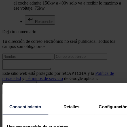
el coche admite 150kw a 400v solo va a recibir lo maximo a
ese voltaje, 75kw
Responder
Deja tu comentario
Tu dirección de correo electrónico no será publicada. Todos los
campos son obligatorios
Este sitio web está protegido por reCAPTCHA y la
Política de
privacidad
y
Términos de servicio
de Google aplican.
Enviar comentario
Síguenos en redes sociales
Consentimiento
Detalles
Configuración
Uso responsable de sus datos