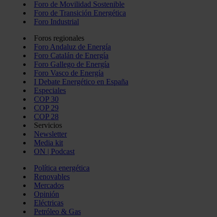
Foro de Movilidad Sostenible
Foro de Transición Energética
Foro Industrial
Foros regionales
Foro Andaluz de Energía
Foro Catalán de Energía
Foro Gallego de Energía
Foro Vasco de Energía
I Debate Energético en España
Especiales
COP 30
COP 29
COP 28
Servicios
Newsletter
Media kit
ON | Podcast
Política energética
Renovables
Mercados
Opinión
Eléctricas
Petróleo & Gas