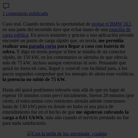
1 comentario publicado
Caso real. Cuando tuvimos la oportunidad de
probar el BMW iX2
,
en una parte del recorrido tuve que echar mano de una
estación de
carga pública
. En pocos instantes y gracias a una aplicación privada
encontré un punto de carga rápido que, en teoría,
me permitía
realizar una
parada corta
para llegar a casa con batería de
sobra.
Y digo en teoría porque si bien se trataba de un conector
rápido, de 150 kW, en los comentarios se alertaba de que ofrecía
más de 75 kW, incluso aunque estuvieras tú solo. Pensando que
quizá no fuera mi caso, llegué y conecté con facilidad para, a los
pocos segundos comprobar que los menajes de alerta eran verídicos,
la potencia no subió de 75 kW.
Hasta ahí quizá podríamos tolerarlo más allá de que en lugar de
esperar 10 minutos como preví inicialmente, fueron 20 minutos (por
cierto, el todocamino cero emisiones alemán admite conexiones
hasta de 130 kW) pero en donde no hubo ni una pizca de
entendimiento fue en el hecho de que
me siguieran cobrando la
carga a 0,61 €/kWh
, más aún cuando el servicio prestado no fue
para nada satisfactorio.