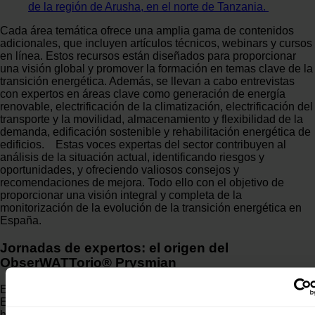
de la región de Arusha, en el norte de Tanzania.
Cada área temática ofrece una amplia gama de contenidos
adicionales, que incluyen artículos técnicos, webinars y cursos
en línea. Estos recursos están diseñados para proporcionar
una visión global y promover la formación en temas clave de la
transición energética. Además, se llevan a cabo entrevistas
con expertos en áreas clave como generación de energía
renovable, electrificación de la climatización, electrificación del
transporte y la movilidad, almacenamiento y flexibilidad de la
demanda, edificación sostenible y rehabilitación energética de
edificios. Estas voces expertas del sector contribuyen al
análisis de la situación actual, identificando riesgos y
oportunidades, y ofreciendo valiosos consejos y
recomendaciones de mejora. Todo ello con el objetivo de
proporcionar una visión integral y completa de la
monitorización de la evolución de la transición energética en
España.
Jornadas de expertos: el origen del
ObserWATTorio® Prysmian
El ObserWATTorio® Prysmian dio inicio con la “1ª Jornada de
Expertos: Transición Energética. Su lanzamiento representa un
hito significativo en los esfuerzos de Prysmian en el análisis de