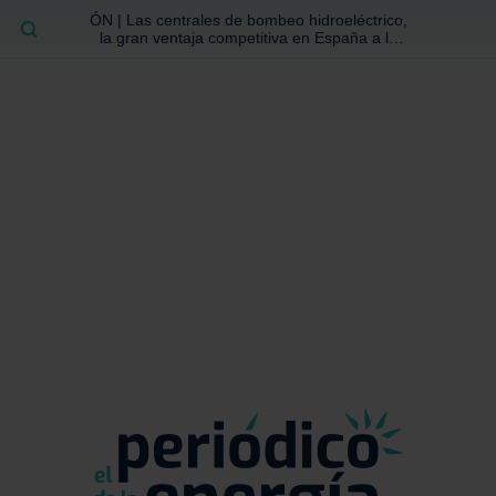
ÓN | Las centrales de bombeo hidroeléctrico,
BUSCAR
la gran ventaja competitiva en España a la
que no se ha prestado la atención suficiente