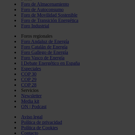
Foro de Almacenamiento
Foro de Autoconsumo
Foro de Movilidad Sostenible
Foro de Transición Energética
Foro Industrial
Foros regionales
Foro Andaluz de Energía
Foro Catalán de Energía
Foro Gallego de Energía
Foro Vasco de Energía
I Debate Energético en España
Especiales
COP 30
COP 29
COP 28
Servicios
Newsletter
Media kit
ON | Podcast
Aviso legal
Política de privacidad
Política de Cookies
Contacto