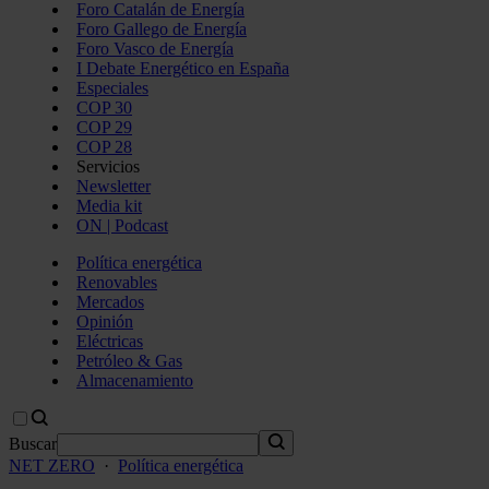
Foro Catalán de Energía
Foro Gallego de Energía
Foro Vasco de Energía
I Debate Energético en España
Especiales
COP 30
COP 29
COP 28
Servicios
Newsletter
Media kit
ON | Podcast
Política energética
Renovables
Mercados
Opinión
Eléctricas
Petróleo & Gas
Almacenamiento
Buscar
NET ZERO
·
Política energética