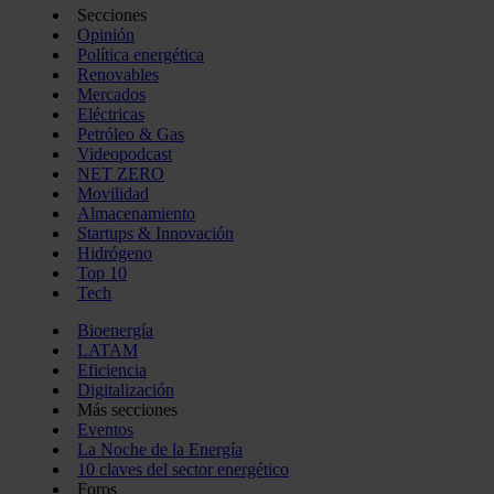
Secciones
Opinión
Política energética
Renovables
Mercados
Eléctricas
Petróleo & Gas
Videopodcast
NET ZERO
Movilidad
Almacenamiento
Startups & Innovación
Hidrógeno
Top 10
Tech
Bioenergía
LATAM
Eficiencia
Digitalización
Más secciones
Eventos
La Noche de la Energía
10 claves del sector energético
Foros