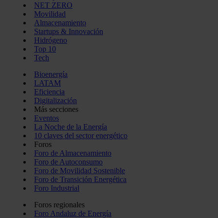
NET ZERO
Movilidad
Almacenamiento
Startups & Innovación
Hidrógeno
Top 10
Tech
Bioenergía
LATAM
Eficiencia
Digitalización
Más secciones
Eventos
La Noche de la Energía
10 claves del sector energético
Foros
Foro de Almacenamiento
Foro de Autoconsumo
Foro de Movilidad Sostenible
Foro de Transición Energética
Foro Industrial
Foros regionales
Foro Andaluz de Energía