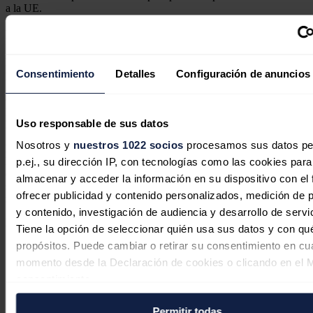
a la UE.
Puertos españoles
La jornada también ha contado con una mesa redonda en la que han
Consentimiento
Detalles
Configuración de anuncios
participado el presidente de la Autoridad Portuaria de la Bahía de
Algeciras (APBA), Gerardo Landaluce; el ceo de Hutchison Ports,
Guillermo Belcastro; el consejero delegado de Grimaldi España,
Mario Massaroti, y el director de Relaciones Estratégicas del
Uso responsable de sus datos
European Shippers Council.
Nosotros y
nuestros 1022 socios
procesamos sus datos pe
Los ponentes han coincidido que quien contamina debe pagar pero
han apuntado que la normativa perjudicará al sector, sobre todo en el
p.ej., su dirección IP, con tecnologías como las cookies para
campo de la competitividad, porque la UE no ha tenido en cuenta la
almacenar y acceder la información en su dispositivo con el 
seguridad económica del conjunto de empresas dedicadas al ámbito
ofrecer publicidad y contenido personalizados, medición de p
marítimo.
y contenido, investigación de audiencia y desarrollo de servi
Noticias relacionadas
Tiene la opción de seleccionar quién usa sus datos y con qu
propósitos. Puede cambiar o retirar su consentimiento en cu
momento desde la Declaración de cookies o clicando en el 
consentimiento.
Las petroleras europeas aprovechan
el mejor entorno de los últimos años
Permitir todas
Si lo permite, también quisiéramos: