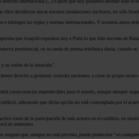
del derecho internacional (...) Espero que hoy podamos abordar todo el e
 ellos decidieron atacar nuestras instalaciones nucleares, no sólo Israe
 e infringen las reglas y normas internacionales. Y nosotros ahora def
esperaba que Araqchí expusiera hoy a Putin lo que Irán necesita de Ru
ortavoz presidencial, en su rueda de prensa telefónica diaria, cuando se
 su visión de la situación".
ienen derecho a gestionar centrales nucleares, a crear su propio sector 
endrá consecuencias impredecibles para el mundo, aunque siempre negat
conflicto, aduciendo que dicha opción no está contemplada por el acuerd
activa como de la participación de más actores en el conflicto, en alus
scú de antemano.
kov aseguró que, aunque no está previsto, puede producirse "en cualqui