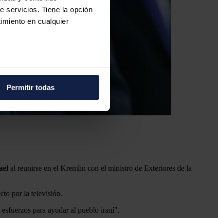
e servicios. Tiene la opción
imiento en cualquier
e varios metros
icas (huellas digitales)
Permitir todas
eferencias en la
sección de
e cookies.
 funciones de redes sociales
con nuestros partners de
ue les haya proporcionado o
ael
al reunirse en el Kremlin con el ministro de Exteriores de la
to por la televisión.
 esfuerzos para ayudar al pueblo iraní".