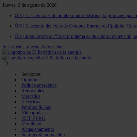
Jueves, 6 de agosto de 2026
ÓN | Las centrales de bombeo hidroeléctrico, la gran ventaja co
ÓN | El secreto del éxito de Octopus Energy: del 'pulpito' Const
ÓN | Joan Groizard: "Si el problema es de control de tensión, l
Suscríbete a nuestra Newsletter
Secciones
Opinión
Política energética
Renovables
Mercados
Eléctricas
Petróleo & Gas
Videopodcast
NET ZERO
Movilidad
Almacenamiento
Startups & Innovación