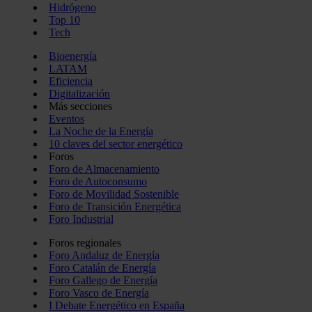
Hidrógeno
Top 10
Tech
Bioenergía
LATAM
Eficiencia
Digitalización
Más secciones
Eventos
La Noche de la Energía
10 claves del sector energético
Foros
Foro de Almacenamiento
Foro de Autoconsumo
Foro de Movilidad Sostenible
Foro de Transición Energética
Foro Industrial
Foros regionales
Foro Andaluz de Energía
Foro Catalán de Energía
Foro Gallego de Energía
Foro Vasco de Energía
I Debate Energético en España