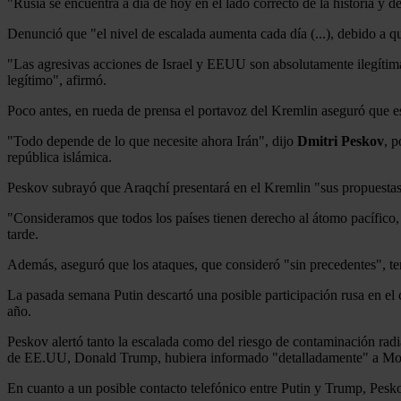
"Rusia se encuentra a día de hoy en el lado correcto de la historia y 
Denunció que "el nivel de escalada aumenta cada día (...), debido a que
"Las agresivas acciones de Israel y EEUU son absolutamente ilegítimas
legítimo", afirmó.
Poco antes, en rueda de prensa el portavoz del Kremlin aseguró que 
"Todo depende de lo que necesite ahora Irán", dijo
Dmitri Peskov
, p
república islámica.
Peskov subrayó que Araqchí presentará en el Kremlin "sus propuestas y
"Consideramos que todos los países tienen derecho al átomo pacífico, t
tarde.
Además, aseguró que los ataques, que consideró "sin precedentes", t
La pasada semana Putin descartó una posible participación rusa en el 
año.
Peskov alertó tanto la escalada como del riesgo de contaminación radi
de EE.UU, Donald Trump, hubiera informado "detalladamente" a Mo
En cuanto a un posible contacto telefónico entre Putin y Trump, Pes