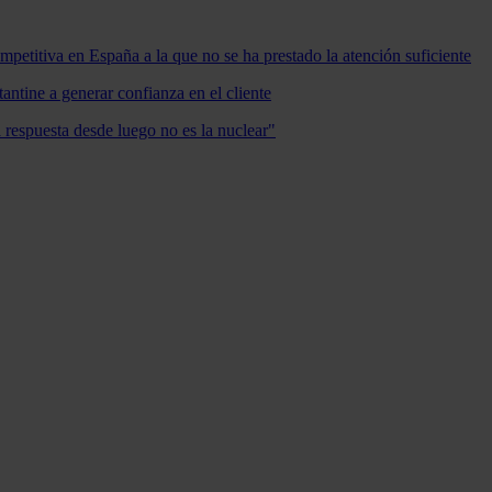
mpetitiva en España a la que no se ha prestado la atención suficiente
antine a generar confianza en el cliente
a respuesta desde luego no es la nuclear"