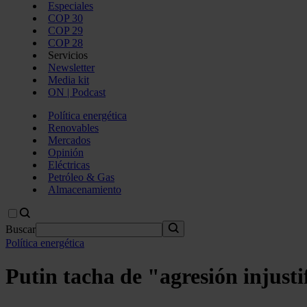
Especiales
COP 30
COP 29
COP 28
Servicios
Newsletter
Media kit
ON | Podcast
Política energética
Renovables
Mercados
Opinión
Eléctricas
Petróleo & Gas
Almacenamiento
Buscar
Política energética
Putin tacha de "agresión injusti