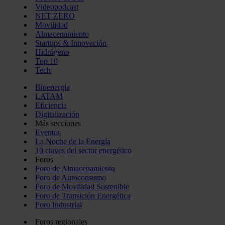
Videopodcast
NET ZERO
Movilidad
Almacenamiento
Startups & Innovación
Hidrógeno
Top 10
Tech
Bioenergía
LATAM
Eficiencia
Digitalización
Más secciones
Eventos
La Noche de la Energía
10 claves del sector energético
Foros
Foro de Almacenamiento
Foro de Autoconsumo
Foro de Movilidad Sostenible
Foro de Transición Energética
Foro Industrial
Foros regionales