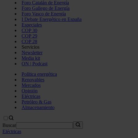
Foro Catalán de Energía
Foro Gallego de Energía
Foro Vasco de Energía
I Debate Energético en España
Especiales
COP 30
COP 29
COP 28
Servicios
Newsletter
Media kit
ON | Podcast
Política energética
Renovables
Mercados
Opinión
Eléctricas
Petróleo & Gas
Almacenamiento
Buscar
Eléctricas