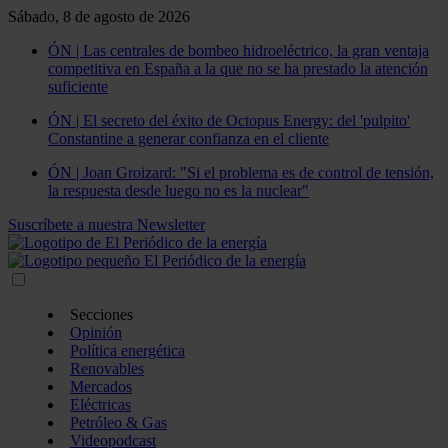
Sábado, 8 de agosto de 2026
ÓN | Las centrales de bombeo hidroeléctrico, la gran ventaja
competitiva en España a la que no se ha prestado la atención
suficiente
ÓN | El secreto del éxito de Octopus Energy: del 'pulpito'
Constantine a generar confianza en el cliente
ÓN | Joan Groizard: "Si el problema es de control de tensión,
la respuesta desde luego no es la nuclear"
Suscríbete a nuestra Newsletter
Secciones
Opinión
Política energética
Renovables
Mercados
Eléctricas
Petróleo & Gas
Videopodcast