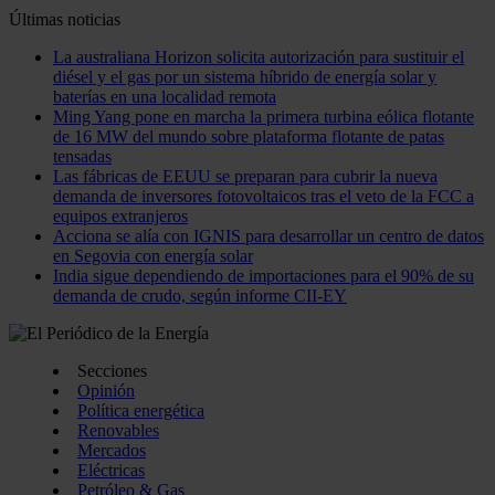
Últimas noticias
La australiana Horizon solicita autorización para sustituir el
diésel y el gas por un sistema híbrido de energía solar y
baterías en una localidad remota
Ming Yang pone en marcha la primera turbina eólica flotante
de 16 MW del mundo sobre plataforma flotante de patas
tensadas
Las fábricas de EEUU se preparan para cubrir la nueva
demanda de inversores fotovoltaicos tras el veto de la FCC a
equipos extranjeros
Acciona se alía con IGNIS para desarrollar un centro de datos
en Segovia con energía solar
India sigue dependiendo de importaciones para el 90% de su
demanda de crudo, según informe CII-EY
Secciones
Opinión
Política energética
Renovables
Mercados
Eléctricas
Petróleo & Gas