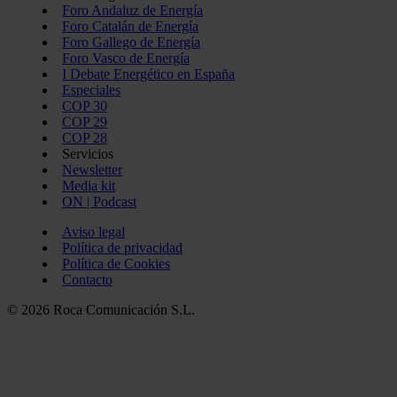
Foro Andaluz de Energía
Foro Catalán de Energía
Foro Gallego de Energía
Foro Vasco de Energía
I Debate Energético en España
Especiales
COP 30
COP 29
COP 28
Servicios
Newsletter
Media kit
ON | Podcast
Aviso legal
Política de privacidad
Política de Cookies
Contacto
© 2026 Roca Comunicación S.L.