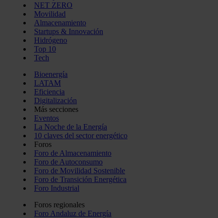
NET ZERO
Movilidad
Almacenamiento
Startups & Innovación
Hidrógeno
Top 10
Tech
Bioenergía
LATAM
Eficiencia
Digitalización
Más secciones
Eventos
La Noche de la Energía
10 claves del sector energético
Foros
Foro de Almacenamiento
Foro de Autoconsumo
Foro de Movilidad Sostenible
Foro de Transición Energética
Foro Industrial
Foros regionales
Foro Andaluz de Energía