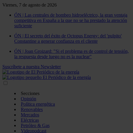
Viernes, 7 de agosto de 2026
ÓN | Las centrales de bombeo hidroeléctrico, la gran ventaja
competitiva en España a la que no se ha prestado la atención
suficiente
ÓN | El secreto del éxito de Octopus Energy: del 'pulpito'
Constantine a generar confianza en el cliente
ÓN | Joan Groizard: "Si el problema es de control de tensión,
la respuesta desde luego no es la nuclear"
Suscríbete a nuestra Newsletter
Secciones
Opinión
Política energética
Renovables
Mercados
Eléctricas
Petróleo & Gas
Videopodcast