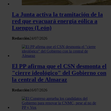
Las cookies de este sitio web se usan para personalizar el c
y los anuncios, ofrecer funciones de redes sociales y analiza
La Junta activa la tramitación de la
tráfico. Además, compartimos información sobre el uso que 
red que evacuará energía eólica a
sitio web con nuestros partners de redes sociales, publicida
análisis web, quienes pueden combinarla con otra informació
Luengos (León)
haya proporcionado o que hayan recopilado a partir del uso 
Redacción
24/07/2026
hecho de sus servicios.
El PP afirma que el CSN desmonta el
"cierre ideológico" del Gobierno con
la central de Almaraz
Redacción
16/07/2026