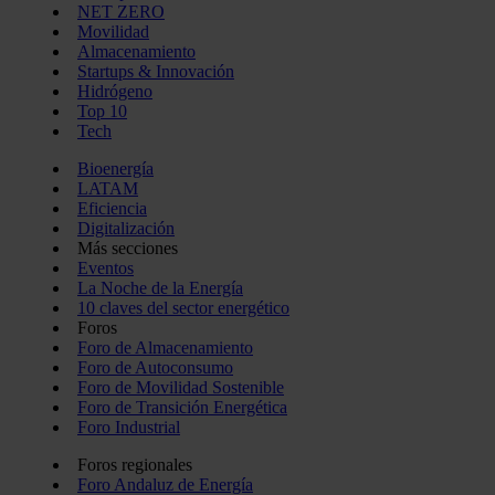
NET ZERO
Movilidad
Almacenamiento
Startups & Innovación
Hidrógeno
Top 10
Tech
Bioenergía
LATAM
Eficiencia
Digitalización
Más secciones
Eventos
La Noche de la Energía
10 claves del sector energético
Foros
Foro de Almacenamiento
Foro de Autoconsumo
Foro de Movilidad Sostenible
Foro de Transición Energética
Foro Industrial
Foros regionales
Foro Andaluz de Energía