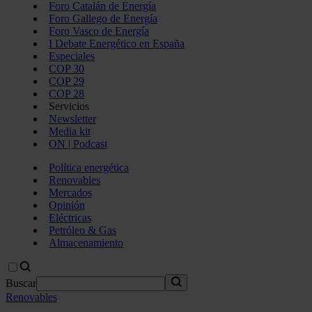
Foro Catalán de Energía
Foro Gallego de Energía
Foro Vasco de Energía
I Debate Energético en España
Especiales
COP 30
COP 29
COP 28
Servicios
Newsletter
Media kit
ON | Podcast
Política energética
Renovables
Mercados
Opinión
Eléctricas
Petróleo & Gas
Almacenamiento
Buscar
Renovables