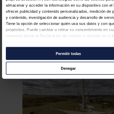
almacenar y acceder la información en su dispositivo con el 
ofrecer publicidad y contenido personalizados, medición de p
Reolum prevé invertir 2.850 millones
y contenido, investigación de audiencia y desarrollo de servi
en Castilla y León con proyectos
Tiene la opción de seleccionar quién usa sus datos y con qu
renovables y para la descarbonización
propósitos. Puede cambiar o retirar su consentimiento en cu
momento desde la Declaración de cookies o clicando en el 
Redacción
29/07/2026
consentimiento.
Permitir todas
Si lo permite, también quisiéramos:
Recopilar información sobre su ubicación geográfica
puede tener una precisión de varios metros
Denegar
Identificar su dispositivo analizándolo activamente p
características específicas (huellas digitales)
Obtenga más información sobre cómo se procesan sus dato
personales y establezca sus preferencias en la
sección de 
Puede cambiar o retirar su consentimiento en cualquier mo
la Declaración de cookies.