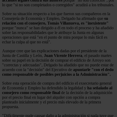
acciones legales contra sus autores
porque "no son correctos", por
lo que "si no son completados o corregidos" acudirá a los tribunales.
Sobre su situación respecto a los que fueron sus compañeros en la
Consejería de Economía y Empleo, Delgado ha afirmado que
su
relación con el consejero, Tomás Villanueva, es "inexistente"
porque "nunca" se han dirigido a él en todo el proceso y ha añadido
sobre las responsabilidades que le atribuye la Junta en algunas
operaciones que está "en el punto de mira porque lo más fácil es
echar la culpa al que no está".
Aunque cree que las explicaciones dadas por el presidente de la
Junta de Castilla y León,
Juan Vicente Herrera
, el pasado martes
sobre su papel en la decisión de comprar el edificio de Arroyo son
"correctas y adecuadas", Delgado ha añadido que no puede estar de
acuerdo con la "decisión" del Ejecutivo de
apuntarle "con el dedo
como responsable de posibles perjuicios a la Administración".
Sobre esta operación de compra del edificio el exsecretario general
de Economía y Empleo ha defendido la legalidad y
ha señalado al
consejero como responsable final
de la decisión de la adquisición
por el precio final en lugar del alquiler con opción a compra
planteado inicialmente y el precio más elevado de la primera
propuesta.
"Difícilmente pude causar daño a la administración si nada tuve que