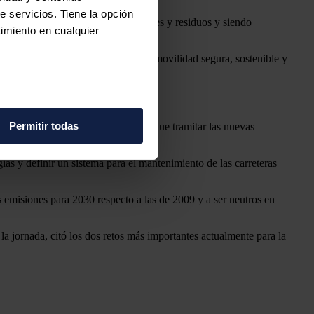
e servicios. Tiene la opción
bio climático
para reducir emisiones y residuos y siendo
imiento en cualquier
jo de Ministros
una estrategia de movilidad segura, sostenible y
e varios metros
icas (huellas digitales)
Permitir todas
n momento importante en el que hay que tramitar las nuevas
eferencias en la
sección de
e cookies.
ías y definir un sistema para el mantenimiento de las carreteras
 funciones de redes sociales
 emisiones para 2030 respecto a las de 2009 y a ser neutros en
con nuestros partners de
ue les haya proporcionado o
a jornada, citó los dos retos más importantes actualmente para la