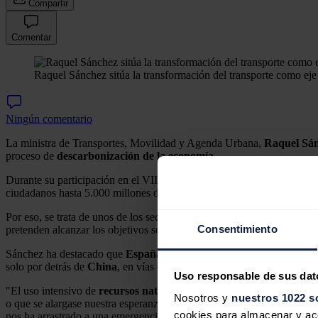
Compartir
Comentar
Raquel Sánchez sitúa la transformación del transporte como eje
Ningún comentario
La ministra de Transportes, Movilidad y Agenda Urbana,
Raquel Sán
proceso de
descarbonización de la economía
.
Durante su participación en el VIII Foro Industrial de
El Economista
,
ciudadanos hasta 5.000 millones de viajes cada año en el transporte co
Por eso, se trata de unos de los sectores con más
emisiones de gases 
Consentimiento
pretenden alcanzar los objetivos sostenibles.
Sánchez ha destacado que
España t
iene que aprovechar el amplio desa
solo por detrás de
China
, en vías de alta velocidad ferroviaria.
Uso responsable de sus dat
"El uso intensivo de
recursos naturales y de combustibles fósiles
pe
Nosotros y
nuestros 1022 s
o que se alargase nuestra esperanza de vida en 25 años en todo el mu
cookies para almacenar y acce
nos ha arrastrado a una emergencia global", ha señalado.