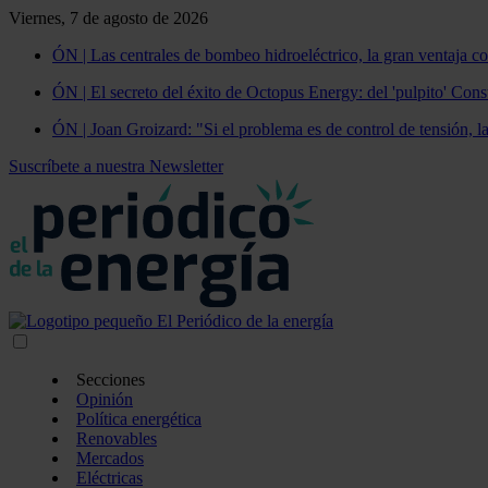
Viernes, 7 de agosto de 2026
ÓN | Las centrales de bombeo hidroeléctrico, la gran ventaja co
ÓN | El secreto del éxito de Octopus Energy: del 'pulpito' Const
ÓN | Joan Groizard: "Si el problema es de control de tensión, l
Suscríbete a nuestra Newsletter
Secciones
Opinión
Política energética
Renovables
Mercados
Eléctricas