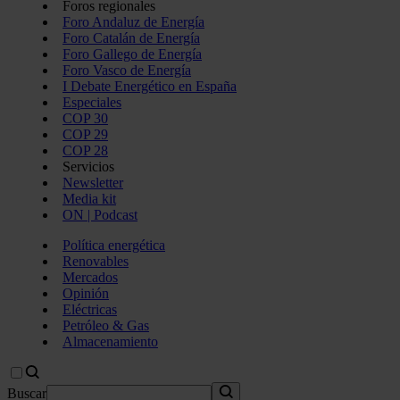
Foros regionales
Foro Andaluz de Energía
Foro Catalán de Energía
Foro Gallego de Energía
Foro Vasco de Energía
I Debate Energético en España
Especiales
COP 30
COP 29
COP 28
Servicios
Newsletter
Media kit
ON | Podcast
Política energética
Renovables
Mercados
Opinión
Eléctricas
Petróleo & Gas
Almacenamiento
Buscar