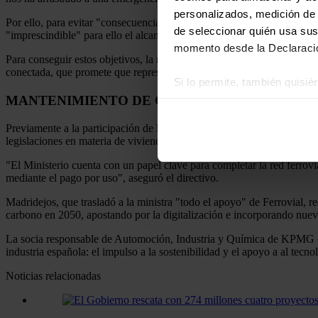
personalizados, medición de p
Por ello, para evitar "consecuencias catastróficas", Sánchez cree que
de seleccionar quién usa sus
"imprescindible" para ello el alcanzar una movilidad con impactos m
momento desde la Declaració
Para conseguir estos objetivos, la ministra ya ha asegurado estar trab
conectada, que promete que representará "enormes oportunidades al te
Si lo permite, también quisi
MANTENIMIENTO DE CARRETERAS
Recopilar información
Identificar su disposi
Previamente a la participación de la ministra, el consejero delegado d
Obtenga más información sob
legislaciones en materia de vivienda y movilidad y poner en marcha l
datos
. Puede cambiar o reti
"El Ministerio cuenta con un papel clave para completar la red ferrovi
mediante el pago por uso", aseguró el directivo.
Las cookies de este sitio we
Madridejos, que trasladó a la ministra "todo el apoyo" de Ferrovial,
y analizar el tráfico. Ademá
carbono en 2050, apostando por la digitalización e incorporando nueva
redes sociales, publicidad y
La socia responsable de Automoción, Industria y Química de KPMG
que hayan recopilado a parti
industria española: el impulso a la sostenibilidad y el apoyo a al tecno
Noticias relacionadas