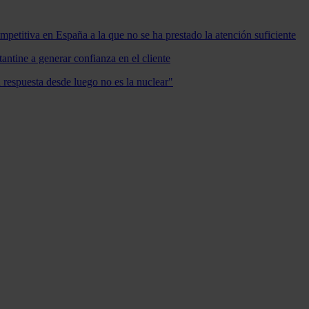
mpetitiva en España a la que no se ha prestado la atención suficiente
antine a generar confianza en el cliente
a respuesta desde luego no es la nuclear"