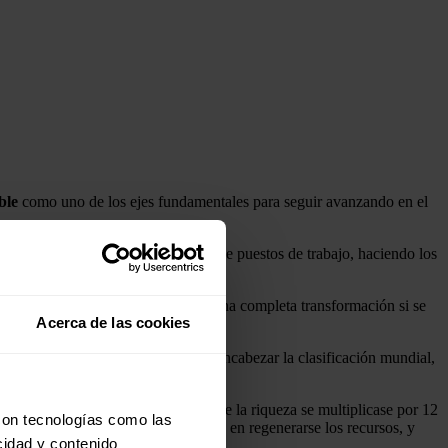
ble
como uno de los ejes fundamentales para seguir avanzando en el
27% del
PIB
de España y un millón de puestos de trabajo, haciendo los
s ciudades, por lo que requiere de una completa transformación si se
Acerca de las cookies
s de carreteras de alta capacidad y encabezar la clasificación mundial,
s, que la población se duplicara, que la riqueza se multiplicase por 12
con tecnologías como las
ritmo mucho mayor de lo que tardan en regenerarse los recursos, y
cidad y contenido