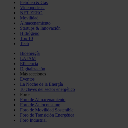
Petróleo & Gas
Videopodcast
NET ZERO
Movilidad
Almacenamiento
Startups & Innovación
Hidrógeno
Top 10
Tech
Bioenergía
LATAM
Eficiencia
Digitalización
Más secciones
Eventos
La Noche de la Energía
10 claves del sector energético
Foros
Foro de Almacenamiento
Foro de Autoconsumo
Foro de Movilidad Sostenible
Foro de Transición Energética
Foro Industrial