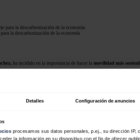
 para la descarbonización de la economía
chez,
ha incidido en la importancia de hacer la
movilidad más sosteni
 la ministra ha recordado que el transporte concentra actualmente el 4,
lectivo.
de efecto invernadero
, siendo el responsable de la contaminación en la
Detalles
Configuración de anuncios
rrollo de sus infraestructuras, al ser el país europeo con más kilómetro
os
rmitió en el pasado avanzar y alcanzar cifras de desarrollo espectaculare
ocios
procesamos sus datos personales, p.ej., su dirección IP, 
ndo. Pero esto se ha demostrado insostenible, porque consumimos a un 
der la información en su dispositivo con el fin de ofrecer publi