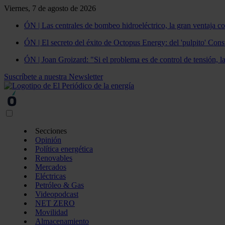
Viernes, 7 de agosto de 2026
ÓN | Las centrales de bombeo hidroeléctrico, la gran ventaja co
ÓN | El secreto del éxito de Octopus Energy: del 'pulpito' Const
ÓN | Joan Groizard: "Si el problema es de control de tensión, l
Suscríbete a nuestra Newsletter
Secciones
Opinión
Política energética
Renovables
Mercados
Eléctricas
Petróleo & Gas
Videopodcast
NET ZERO
Movilidad
Almacenamiento