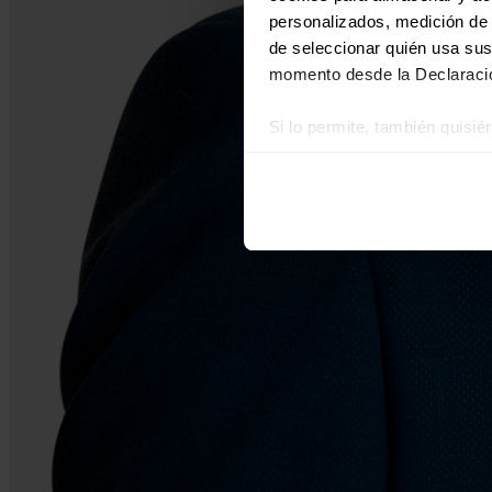
personalizados, medición de p
de seleccionar quién usa sus
momento desde la Declaració
Si lo permite, también quisi
Recopilar información
Identificar su disposi
Obtenga más información sob
datos
. Puede cambiar o reti
Las cookies de este sitio we
y analizar el tráfico. Ademá
redes sociales, publicidad y
que hayan recopilado a parti