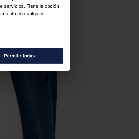
e servicios. Tiene la opción
imiento en cualquier
e varios metros
icas (huellas digitales)
Permitir todas
eferencias en la
sección de
e cookies.
 funciones de redes sociales
con nuestros partners de
ue les haya proporcionado o