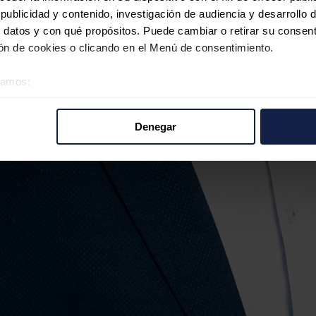
ublicidad y contenido, investigación de audiencia y desarrollo d
 datos y con qué propósitos. Puede cambiar o retirar su consent
n de cookies o clicando en el Menú de consentimiento.
éramos:
 sobre su ubicación geográfica que puede tener una precisión d
tivo analizándolo activamente para buscar características específ
Denegar
re cómo se procesan sus datos personales y establezca sus pr
rar su consentimiento en cualquier momento en la Declaración d
b se usan para personalizar el contenido y los anuncios, ofrecer
s, compartimos información sobre el uso que haga del sitio web 
 análisis web, quienes pueden combinarla con otra información q
r del uso que haya hecho de sus servicios.