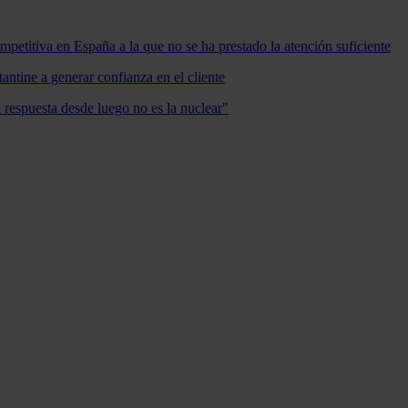
mpetitiva en España a la que no se ha prestado la atención suficiente
antine a generar confianza en el cliente
a respuesta desde luego no es la nuclear"