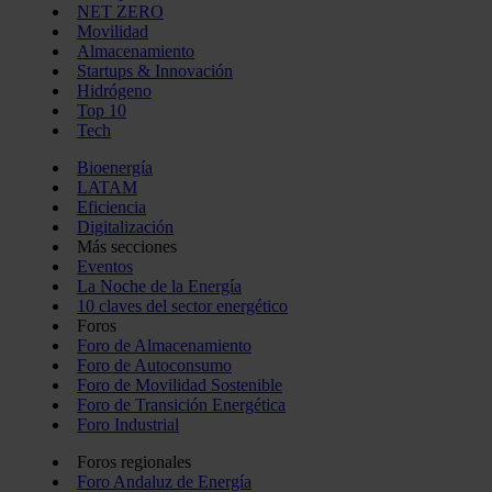
NET ZERO
Movilidad
Almacenamiento
Startups & Innovación
Hidrógeno
Top 10
Tech
Bioenergía
LATAM
Eficiencia
Digitalización
Más secciones
Eventos
La Noche de la Energía
10 claves del sector energético
Foros
Foro de Almacenamiento
Foro de Autoconsumo
Foro de Movilidad Sostenible
Foro de Transición Energética
Foro Industrial
Foros regionales
Foro Andaluz de Energía