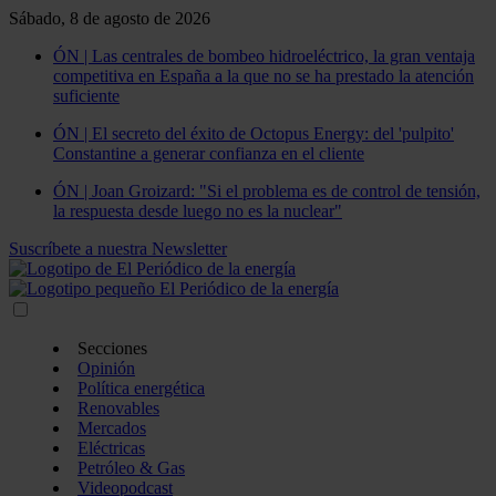
Sábado, 8 de agosto de 2026
ÓN | Las centrales de bombeo hidroeléctrico, la gran ventaja
competitiva en España a la que no se ha prestado la atención
suficiente
ÓN | El secreto del éxito de Octopus Energy: del 'pulpito'
Constantine a generar confianza en el cliente
ÓN | Joan Groizard: "Si el problema es de control de tensión,
la respuesta desde luego no es la nuclear"
Suscríbete a nuestra Newsletter
Secciones
Opinión
Política energética
Renovables
Mercados
Eléctricas
Petróleo & Gas
Videopodcast