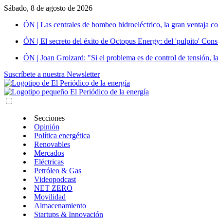
Sábado, 8 de agosto de 2026
ÓN | Las centrales de bombeo hidroeléctrico, la gran ventaja co
ÓN | El secreto del éxito de Octopus Energy: del 'pulpito' Const
ÓN | Joan Groizard: "Si el problema es de control de tensión, l
Suscríbete a nuestra Newsletter
Secciones
Opinión
Política energética
Renovables
Mercados
Eléctricas
Petróleo & Gas
Videopodcast
NET ZERO
Movilidad
Almacenamiento
Startups & Innovación