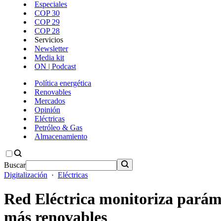
Especiales
COP 30
COP 29
COP 28
Servicios
Newsletter
Media kit
ON | Podcast
Política energética
Renovables
Mercados
Opinión
Eléctricas
Petróleo & Gas
Almacenamiento
Buscar
Digitalización
·
Eléctricas
Red Eléctrica monitoriza paráme
más renovables