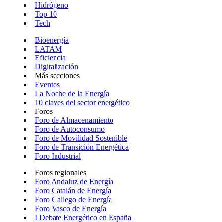
Hidrógeno
Top 10
Tech
Bioenergía
LATAM
Eficiencia
Digitalización
Más secciones
Eventos
La Noche de la Energía
10 claves del sector energético
Foros
Foro de Almacenamiento
Foro de Autoconsumo
Foro de Movilidad Sostenible
Foro de Transición Energética
Foro Industrial
Foros regionales
Foro Andaluz de Energía
Foro Catalán de Energía
Foro Gallego de Energía
Foro Vasco de Energía
I Debate Energético en España