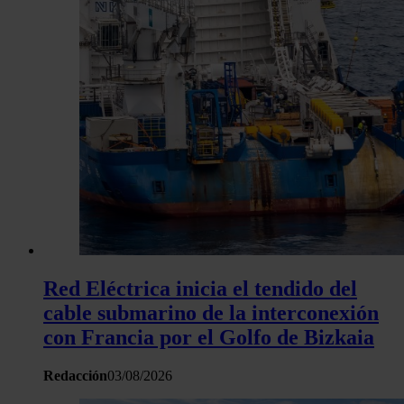
y los anuncios, ofrecer funciones de redes sociales y analiza
tráfico. Además, compartimos información sobre el uso que 
sitio web con nuestros partners de redes sociales, publicida
análisis web, quienes pueden combinarla con otra informació
haya proporcionado o que hayan recopilado a partir del uso 
hecho de sus servicios.
Red Eléctrica inicia el tendido del
cable submarino de la interconexión
con Francia por el Golfo de Bizkaia
Redacción
03/08/2026