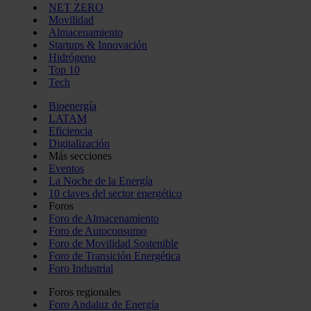
NET ZERO
Movilidad
Almacenamiento
Startups & Innovación
Hidrógeno
Top 10
Tech
Bioenergía
LATAM
Eficiencia
Digitalización
Más secciones
Eventos
La Noche de la Energía
10 claves del sector energético
Foros
Foro de Almacenamiento
Foro de Autoconsumo
Foro de Movilidad Sostenible
Foro de Transición Energética
Foro Industrial
Foros regionales
Foro Andaluz de Energía