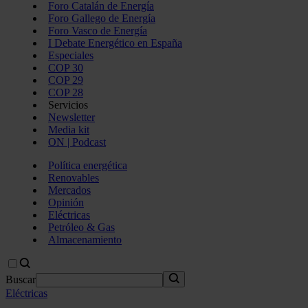
Foro Catalán de Energía
Foro Gallego de Energía
Foro Vasco de Energía
I Debate Energético en España
Especiales
COP 30
COP 29
COP 28
Servicios
Newsletter
Media kit
ON | Podcast
Política energética
Renovables
Mercados
Opinión
Eléctricas
Petróleo & Gas
Almacenamiento
Buscar
Eléctricas