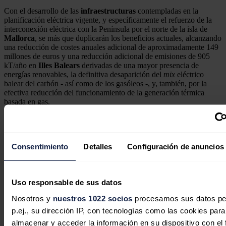
Con el desarrollo de las
infraestructuras
contempladas en la
planificación eléctrica vigente, y específicamente el refuerzo de la
interconexión eléctrica con la Península por el norte de la isla de
Mallorca
, se más que duplicarán los beneficios actuales, alcanzando
una reducción de costes anuales adicional de aproximadamente 149
millones de euros y una reducción adicional de emisiones de 905
kT/año en
Illes
Balears
derivadas de una mayor presencia de
energías renovables, la definitiva desaparición del
mix
eléctrico
balear del carbón - así como de los gasóleos -, y, también, por la
efectiva reducción del funcionamiento de la generación térmica
basada en gas.
Noticias relacionadas
Consentimiento
Detalles
Configuración de anuncios
Uso responsable de sus datos
Nosotros y
nuestros 1022 socios
procesamos sus datos pe
p.ej., su dirección IP, con tecnologías como las cookies para
almacenar y acceder la información en su dispositivo con el 