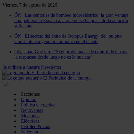
Viernes, 7 de agosto de 2026
ÓN | Las centrales de bombeo hidroeléctrico, la gran ventaja
competitiva en España a la que no se ha prestado la atención
suficiente
ÓN | El secreto del éxito de Octopus Energy: del 'pulpito'
Constantine a generar confianza en el cliente
ÓN | Joan Groizard: "Si el problema es de control de tensión,
la respuesta desde luego no es la nuclear"
Suscríbete a nuestra Newsletter
Secciones
Opinión
Política energética
Renovables
Mercados
Eléctricas
Petróleo & Gas
Videopodcast