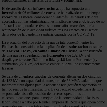
específicamente, en las islas de Eivissa y Formentera.
El desarrollo de esta
infraestructura
, que ha supuesto una
inversión de 96 millones de euros
, se ha realizado en un
tiempo
récord de 21 meses
, considerando, además, las paradas de obra
acordadas con las administraciones implicadas con el
objetivo
de no
afectar las temporadas estivales en unos años marcados por la
recuperación de la actividad turística tras los efectos en el sector
derivados de la pandemia sanitaria causada por la COVID-19.
La ejecución del proyecto de la nueva interconexión entre las
Pitiüses
ha consistido en la ampliación de la
subestación
existente
de
Torrent 132 kV, en Santa Eulària en Eivissa
, la construcción
de una nueva
subestación
en
Formentera
de
132 kV
y el
despliegue terrestre (5,2 km en Ibiza y 4,8 km en Formentera) y
submarino (27,1 km) del nuevo enlace, que ya une eléctricamente
las islas.
Se trata de un
enlace
tripolar
de corriente alterna en dos circuitos
de 132 kV, con capacidad de transporte de 53 MVA cada uno, que
incorpora fibra óptica para la adecuada tele gestión y operación en
tiempo real de la infraestructura. La capacidad excedentaria de fibra
se pone además a disposición de terceros operadores de
telecomunicaciones para la mejora de la conectividad de las islas,
labor llevada a cabo por Reintel, empresa de Redeia que opera como
proveedor neutral de infraestructuras de telecomunicaciones.