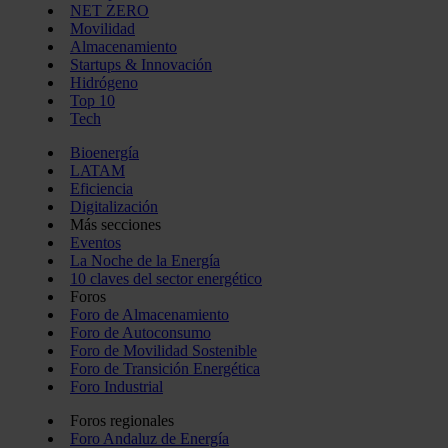
NET ZERO
Movilidad
Almacenamiento
Startups & Innovación
Hidrógeno
Top 10
Tech
Bioenergía
LATAM
Eficiencia
Digitalización
Más secciones
Eventos
La Noche de la Energía
10 claves del sector energético
Foros
Foro de Almacenamiento
Foro de Autoconsumo
Foro de Movilidad Sostenible
Foro de Transición Energética
Foro Industrial
Foros regionales
Foro Andaluz de Energía