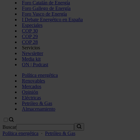
Foro Catalán de Energía
Foro Gallego de Energía
Foro Vasco de Energía
I Debate Energético en España
Especiales
COP 30
COP 29
COP 28
Servicios
Newsletter
Media kit
ON | Podcast
Política energética
Renovables
Mercados
Opinión
Eléctricas
Petróleo & Gas
Almacenamiento
Buscar
Política energética
·
Petróleo & Gas