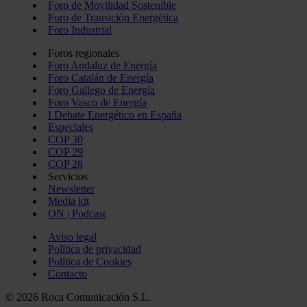
Foro de Movilidad Sostenible
Foro de Transición Energética
Foro Industrial
Foros regionales
Foro Andaluz de Energía
Foro Catalán de Energía
Foro Gallego de Energía
Foro Vasco de Energía
I Debate Energético en España
Especiales
COP 30
COP 29
COP 28
Servicios
Newsletter
Media kit
ON | Podcast
Aviso legal
Política de privacidad
Política de Cookies
Contacto
© 2026 Roca Comunicación S.L.