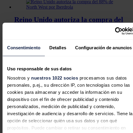
Reino Unido autoriza la compra del
88% de North West por Iberdrola
Consentimiento
Detalles
Configuración de anuncios
Octopus Energy espera duplicar su
cartera de nuevos clientes en España
Uso responsable de sus datos
para este 2025
Nosotros y
nuestros 1022 socios
procesamos sus datos
personales, p.ej., su dirección IP, con tecnologías como las
cookies para almacenar y acceder la información en su
dispositivo con el fin de ofrecer publicidad y contenido
Colisionan un petrolero y un buque
personalizados, medición de publicidad y contenido,
mercante frente a la costa oriental de
investigación de audiencia y desarrollo de servicios. Tiene la
Reino Unido
opción de seleccionar quién usa sus datos y con qué
propósitos. Puede cambiar o retirar su consentimiento en