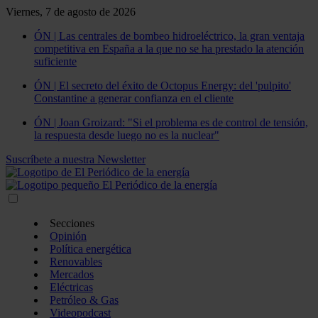
Viernes, 7 de agosto de 2026
ÓN | Las centrales de bombeo hidroeléctrico, la gran ventaja
competitiva en España a la que no se ha prestado la atención
suficiente
ÓN | El secreto del éxito de Octopus Energy: del 'pulpito'
Constantine a generar confianza en el cliente
ÓN | Joan Groizard: "Si el problema es de control de tensión,
la respuesta desde luego no es la nuclear"
Suscríbete a nuestra Newsletter
Secciones
Opinión
Política energética
Renovables
Mercados
Eléctricas
Petróleo & Gas
Videopodcast