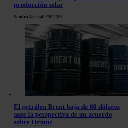
producción solar
Las cookies de este sitio web se usan para personalizar el c
Sandra Acosta
05/08/2026
y los anuncios, ofrecer funciones de redes sociales y analiza
tráfico. Además, compartimos información sobre el uso que 
sitio web con nuestros partners de redes sociales, publicida
análisis web, quienes pueden combinarla con otra informació
haya proporcionado o que hayan recopilado a partir del uso 
hecho de sus servicios.
El petróleo Brent baja de 80 dólares
ante la perspectiva de un acuerdo
sobre Ormuz