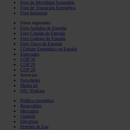
Foro de Movilidad Sostenible
Foro de Transición Energética
Foro Industrial
Foros regionales
Foro Andaluz de Energía
Foro Catalán de Energía
Foro Gallego de Energía
Foro Vasco de Energía
I Debate Energético en España
Especiales
COP 30
COP 29
COP 28
Servicios
Newsletter
Media kit
ON | Podcast
Política energética
Renovables
Mercados
Opinión
Eléctricas
Petróleo & Gas