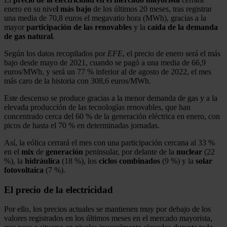
enero en su nive
l más bajo
de los últimos 20 meses, tras registrar
una media de 70,8 euros el megavatio hora (MWh), gracias a la
mayor
participación de las renovables
y la
caída de la demanda
de gas natural
.
Según los datos recopilados por
EFE
, el precio de enero será el más
bajo desde mayo de 2021, cuando se pagó a una media de 66,9
euros/MWh, y será un 77 % inferior al de agosto de 2022, el mes
más caro de la historia con 308,6 euros/MWh.
Este descenso se produce gracias a la menor demanda de gas y a la
elevada producción de las tecnologías renovables, que han
concentrado cerca del 60 % de la generación eléctrica en enero, con
picos de hasta el 70 % en determinadas jornadas.
Así, la eólica cerrará el mes con una participación cercana al 33 %
en el
mix
de
generación
peninsular, por delante de la
nuclear
(22
%), la
hidráulica
(18 %), los
ciclos
combinados
(9 %) y la
solar
fotovoltaica
(7 %).
El precio de la electricidad
Por ello, los precios actuales se mantienen muy por debajo de los
valores registrados en los últimos meses en el mercado mayorista,