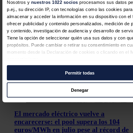
Nosotros y
nuestros 1022 socios
procesamos sus datos pe
y rigor
p.ej., su dirección IP, con tecnologías como las cookies para
almacenar y acceder la información en su dispositivo con el 
Javier Colón
06/08/2026
ofrecer publicidad y contenido personalizados, medición de p
y contenido, investigación de audiencia y desarrollo de servi
Tiene la opción de seleccionar quién usa sus datos y con qu
propósitos. Puede cambiar o retirar su consentimiento en cu
momento desde la Declaración de cookies o clicando en el 
consentimiento.
Permitir todas
Si lo permite, también quisiéramos:
Recopilar información sobre su ubicación geográfica
puede tener una precisión de varios metros
Denegar
Identificar su dispositivo analizándolo activamente p
características específicas (huellas digitales)
Obtenga más información sobre cómo se procesan sus dato
El mercado eléctrico vuelve a
personales y establezca sus preferencias en la
sección de 
encarecerse: el pool supera los 104
Puede cambiar o retirar su consentimiento en cualquier mo
euros/MWh en julio pese al récord de
la Declaración de cookies.