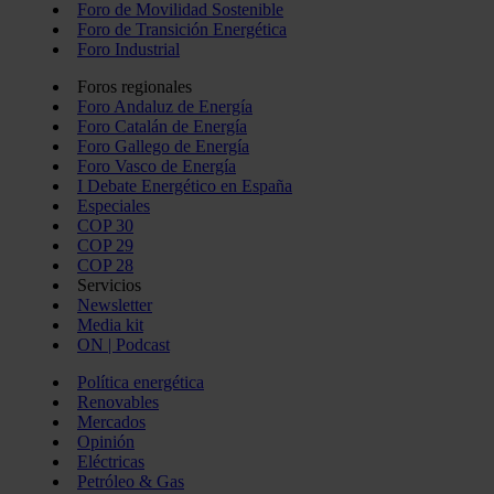
Foro de Movilidad Sostenible
Foro de Transición Energética
Foro Industrial
Foros regionales
Foro Andaluz de Energía
Foro Catalán de Energía
Foro Gallego de Energía
Foro Vasco de Energía
I Debate Energético en España
Especiales
COP 30
COP 29
COP 28
Servicios
Newsletter
Media kit
ON | Podcast
Política energética
Renovables
Mercados
Opinión
Eléctricas
Petróleo & Gas