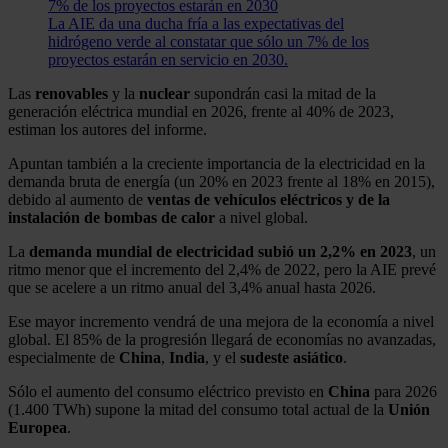
7% de los proyectos estarán en 2030
La AIE da una ducha fría a las expectativas del
hidrógeno verde al constatar que sólo un 7% de los
proyectos estarán en servicio en 2030.
Las
renovables
y la
nuclear
supondrán casi la mitad de la
generación eléctrica mundial en 2026, frente al 40% de 2023,
estiman los autores del informe.
Apuntan también a la creciente importancia de la electricidad en la
demanda bruta de energía (un 20% en 2023 frente al 18% en 2015),
debido al aumento de
ventas de vehículos eléctricos y de la
instalación de bombas de calor
a nivel global.
La
demanda mundial de electricidad subió un 2,2% en 2023
, un
ritmo menor que el incremento del 2,4% de 2022, pero la AIE prevé
que se acelere a un ritmo anual del 3,4% anual hasta 2026.
Ese mayor incremento vendrá de una mejora de la economía a nivel
global. El 85% de la progresión llegará de economías no avanzadas,
especialmente de
China
,
India
, y el
sudeste
asiático
.
Sólo el aumento del consumo eléctrico previsto en
China
para 2026
(1.400 TWh) supone la mitad del consumo total actual de la
Unión
Europea
.