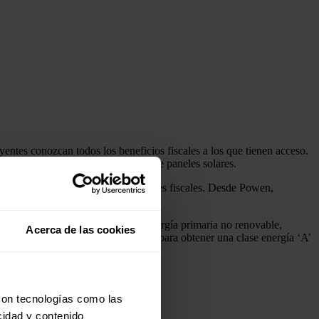
entes conozcan todos los beneficios fiscales a los que tienen acceso.
ión de la renta por la instalación de paneles solares.
uenta con una serie de bonificaciones fiscales. Desde Powen,
ares en la declaración de la Renta.
 para la mejora en el consumo de energía primaria no renovable,
Acerca de las cookies
ficación energética de la vivienda para obtener una clase energía ‘A’
con tecnologías como las
ón en el IRPF.
cidad y contenido