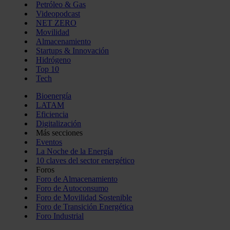
Petróleo & Gas
Videopodcast
NET ZERO
Movilidad
Almacenamiento
Startups & Innovación
Hidrógeno
Top 10
Tech
Bioenergía
LATAM
Eficiencia
Digitalización
Más secciones
Eventos
La Noche de la Energía
10 claves del sector energético
Foros
Foro de Almacenamiento
Foro de Autoconsumo
Foro de Movilidad Sostenible
Foro de Transición Energética
Foro Industrial