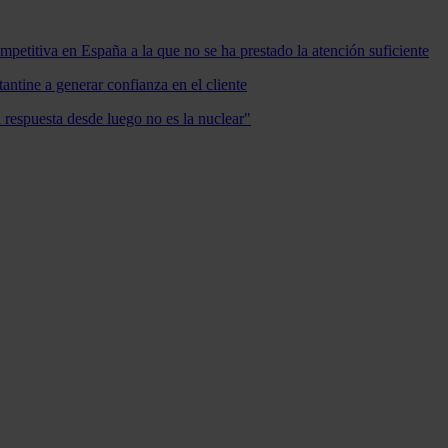
mpetitiva en España a la que no se ha prestado la atención suficiente
antine a generar confianza en el cliente
a respuesta desde luego no es la nuclear"