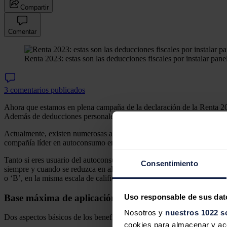
Compartir
Comentar
Renta 2023: estas son las deducciones fiscales por instalar pane
3 comentarios publicados
Ahora que estamos en plena campaña de la declaración de la Renta 2023
Además de deducciones personales, por vivienda, por gastos educativos o
Actualmente, existen numerosas ayudas y subvenciones económicas que 
compañía líder en autoconsumo energético a través de instalaciones sol
Tanto si eres usuario del autoconsumo en viviendas, como si aún no ha
Consentimiento
siempre y cuando se reduzca en al menos un 30% el indicador de consu
o ‘B’, en la misma escala de calificación.
Base máxima de aplicación y porcentaje de desgravac
Uso responsable de sus dat
Nosotros y
nuestros 1022 s
Dos aspectos básicos de los beneficios en la renta por instalar panele
cookies para almacenar y acce