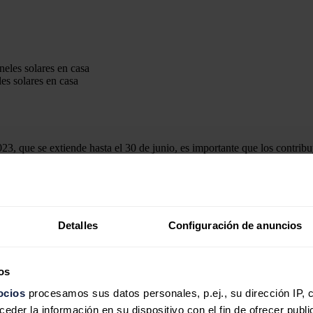
les solares en casa
, que se extiende hasta el 30 de junio, es importante que los contribuy
 por inversiones, entre otros, existen beneficios fiscales en la declarac
democratizan el acceso a esta alternativa energética que, por ende, c
ares fotovoltaicas, explican al detalle cómo desgravarte tus paneles sol
s dado el paso, existe la posibilidad de pedir una deducción por obras
Detalles
Configuración de anuncios
mo de energía primaria no renovable o se consiga una mejora de la cali
ión
os
ocios
procesamos sus datos personales, p.ej., su dirección IP, 
s solares son la base máxima de aplicación y el porcentaje de desgravaci
der la información en su dispositivo con el fin de ofrecer publi