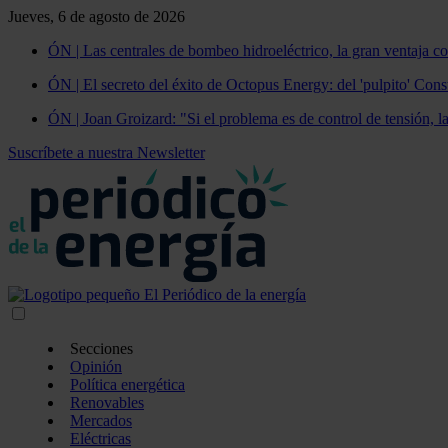
Jueves, 6 de agosto de 2026
ÓN | Las centrales de bombeo hidroeléctrico, la gran ventaja co
ÓN | El secreto del éxito de Octopus Energy: del 'pulpito' Const
ÓN | Joan Groizard: "Si el problema es de control de tensión, l
Suscríbete a nuestra Newsletter
Secciones
Opinión
Política energética
Renovables
Mercados
Eléctricas