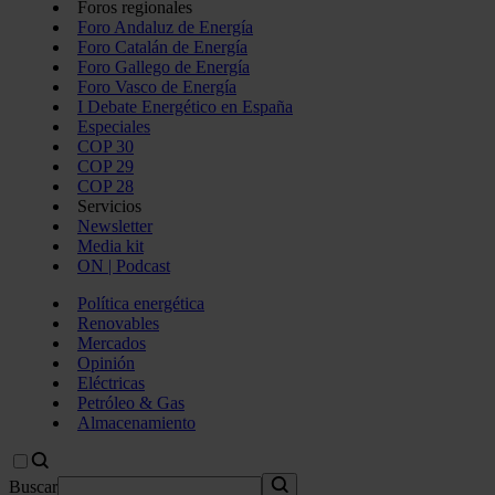
Foros regionales
Foro Andaluz de Energía
Foro Catalán de Energía
Foro Gallego de Energía
Foro Vasco de Energía
I Debate Energético en España
Especiales
COP 30
COP 29
COP 28
Servicios
Newsletter
Media kit
ON | Podcast
Política energética
Renovables
Mercados
Opinión
Eléctricas
Petróleo & Gas
Almacenamiento
Buscar