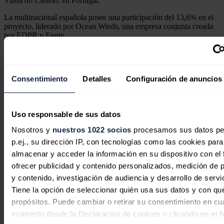
Viana do Castelo, en Portugal.
La multinacional española posee una participación del 13,6% en el
proyecto, liderado por Ocean Winds, una empresa conjunta creada
por EDPR y Engie.
Otros proyectos de producción de energía eólica, como los parques
offshore de Inch Cape o MORL, ambos en el Reino Unido, también
fueron impulsados por una asociación entre las dos empresas.
Consentimiento
Detalles
Configuración de anuncios
Noticias relacionadas
Uso responsable de sus datos
Nosotros y
nuestros 1022 socios
procesamos sus datos pe
El Gobierno rescata con 274 millones
p.ej., su dirección IP, con tecnologías como las cookies para
almacenar y acceder la información en su dispositivo con el 
cuatro proyectos de hidrógeno verde
ofrecer publicidad y contenido personalizados, medición de p
descartados por Bruselas
y contenido, investigación de audiencia y desarrollo de servi
Tiene la opción de seleccionar quién usa sus datos y con qu
Redacción
06/08/2026
propósitos. Puede cambiar o retirar su consentimiento en cu
momento desde la Declaración de cookies o clicando en el 