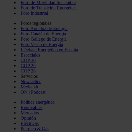
Foro de Movilidad Sostenible
Foro de Transición Energética
Foro Industrial
Foros regionales
Foro Andaluz de Energía
Foro Catalán de Energía
Foro Gallego de Energía
Foro Vasco de Energía
I Debate Energético en España
Especiales
COP 30
COP 29
COP 28
Servicios
Newsletter
Media kit
ON | Podcast
Política energética
Renovables
Mercados
Opinión
Eléctricas
Petróleo & Gas