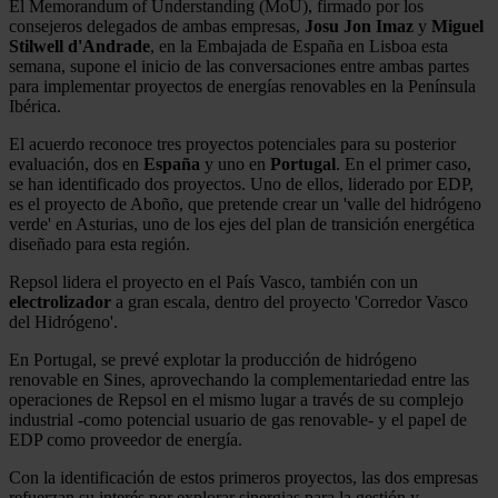
El Memorandum of Understanding (MoU), firmado por los
consejeros delegados de ambas empresas,
Josu Jon Imaz
y
Miguel
Stilwell d'Andrade
, en la Embajada de España en Lisboa esta
semana, supone el inicio de las conversaciones entre ambas partes
para implementar proyectos de energías renovables en la Península
Ibérica.
El acuerdo reconoce tres proyectos potenciales para su posterior
evaluación, dos en
España
y uno en
Portugal
. En el primer caso,
se han identificado dos proyectos. Uno de ellos, liderado por EDP,
es el proyecto de Aboño, que pretende crear un 'valle del hidrógeno
verde' en Asturias, uno de los ejes del plan de transición energética
diseñado para esta región.
Repsol lidera el proyecto en el País Vasco, también con un
electrolizador
a gran escala, dentro del proyecto 'Corredor Vasco
del Hidrógeno'.
En Portugal, se prevé explotar la producción de hidrógeno
renovable en Sines, aprovechando la complementariedad entre las
operaciones de Repsol en el mismo lugar a través de su complejo
industrial -como potencial usuario de gas renovable- y el papel de
EDP como proveedor de energía.
Con la identificación de estos primeros proyectos, las dos empresas
refuerzan su interés por explorar sinergias para la gestión y