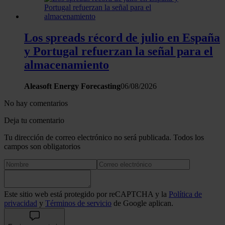
sitio web con nuestros partners de redes sociales, publicida
análisis web, quienes pueden combinarla con otra informació
haya proporcionado o que hayan recopilado a partir del uso 
Los spreads récord de julio en España
hecho de sus servicios.
y Portugal refuerzan la señal para el
almacenamiento
Aleasoft Energy Forecasting
06/08/2026
No hay comentarios
Deja tu comentario
Tu dirección de correo electrónico no será publicada. Todos los
campos son obligatorios
Este sitio web está protegido por reCAPTCHA y la
Política de
privacidad
y
Términos de servicio
de Google aplican.