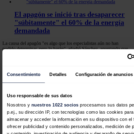
El apagón se inició tras desaparecer
"súbitamente" el 60% de la energía
demandada
La causa del apagón "es algo que los especialistas aún no han
podido determinar, pero lo harán", añadió Sánchez, apuntando que
las instituciones del Estado competentes y todos los operadores
privados están trabajando de forma coordinada "para saber qué ha
pasado".`
Consentimiento
Detalles
Configuración de anuncios
Noticias relacionadas
Uso responsable de sus datos
Nosotros y
nuestros 1022 socios
procesamos sus datos pe
La inversión energética en España
p.ej., su dirección IP, con tecnologías como las cookies para
cambia de rumbo: las baterías y las
almacenar y acceder la información en su dispositivo con el 
redes sustituyen al boom renovable
ofrecer publicidad y contenido personalizados, medición de p
y contenido, investigación de audiencia y desarrollo de servi