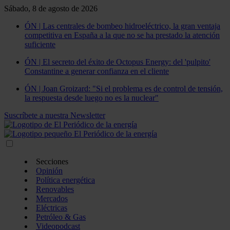
Sábado, 8 de agosto de 2026
ÓN | Las centrales de bombeo hidroeléctrico, la gran ventaja
competitiva en España a la que no se ha prestado la atención
suficiente
ÓN | El secreto del éxito de Octopus Energy: del 'pulpito'
Constantine a generar confianza en el cliente
ÓN | Joan Groizard: "Si el problema es de control de tensión,
la respuesta desde luego no es la nuclear"
Suscríbete a nuestra Newsletter
Secciones
Opinión
Política energética
Renovables
Mercados
Eléctricas
Petróleo & Gas
Videopodcast