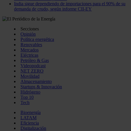
India sigue dependiendo de importaciones para el 90% de su
demanda de crudo, según informe CII-EY
Secciones
Opinión
Política energética
Renovables
Mercados
Eléctricas
Petróleo & Gas
Videopodcast
NET ZERO
Movilidad
Almacenamiento
Startups & Innovación
Hidrógeno
Top 10
Tech
Bioenergía
LATAM
Eficiencia
Digitalización