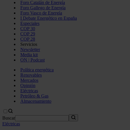
Foro Catalán de Energía
Foro Gallego de Energía
Foro Vasco de Energía
I Debate Energético en España
Especiales
COP 30
COP 29
COP 28
Servicios
Newsletter
Media kit
ON | Podcast
Política energética
Renovables
Mercados
Opinión
Eléctricas
Petróleo & Gas
Almacenamiento
Buscar
Eléctricas