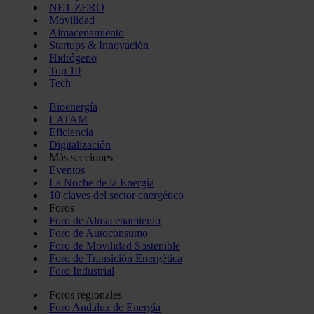
NET ZERO
Movilidad
Almacenamiento
Startups & Innovación
Hidrógeno
Top 10
Tech
Bioenergía
LATAM
Eficiencia
Digitalización
Más secciones
Eventos
La Noche de la Energía
10 claves del sector energético
Foros
Foro de Almacenamiento
Foro de Autoconsumo
Foro de Movilidad Sostenible
Foro de Transición Energética
Foro Industrial
Foros regionales
Foro Andaluz de Energía