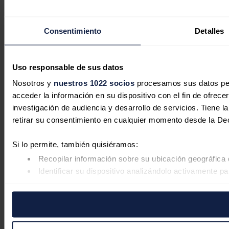
Consentimiento
Detalles
Uso responsable de sus datos
Nosotros y
nuestros 1022 socios
procesamos sus datos pers
acceder la información en su dispositivo con el fin de ofrece
investigación de audiencia y desarrollo de servicios. Tiene 
retirar su consentimiento en cualquier momento desde la De
Si lo permite, también quisiéramos:
Recopilar información sobre su ubicación geográfica 
Identificar su dispositivo analizándolo activamente pa
Obtenga más información sobre cómo se procesan sus datos
retirar su consentimiento en cualquier momento en la Declar
Las cookies de este sitio web se usan para personalizar el co