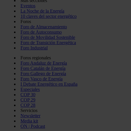
Más secciones
Eventos
La Noche de la Energía
10 claves del sector energético
Foros
Foro de Almacenamiento
Foro de Autoconsumo
Foro de Movilidad Sostenible
Foro de Transición Energética
Foro Industrial
Foros regionales
Foro Andaluz de Energía
Foro Catalán de Energía
Foro Gallego de Energía
Foro Vasco de Energía
I Debate Energético en España
Especiales
COP 30
COP 29
COP 28
Servicios
Newsletter
Media kit
ON | Podcast