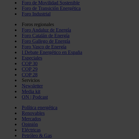
Foro de Movilidad Sostenible
Foro de Transición Energética
Foro Industrial
Foros regionales
Foro Andaluz de Energía
Foro Catalán de Energía
Foro Gallego de Energía
Foro Vasco de Energía
I Debate Energético en España
Especiales
COP 30
COP 29
COP 28
Servicios
Newsletter
Media kit
ON | Podcast
Política energética
Renovables
Mercados
Opinión
Eléctricas
Petróleo & Gas