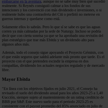
embarcarse en la aventura
, aunque no se sabe muy bien qué sucedió
realmente. Si Reynés consiguió calmar a los fondos de sus
intenciones y los convenció con más dividendo e inversiones, o si
realmente hubo una contraoferta del Citi o prefirió no meterse en
guerras internas y quedarse como está.
Solamente ellos lo sabrán. Pero lo que sí se sabe es que las aguas
corren ya más calmadas por la sede de Naturgy. Incluso se podría
decir que con cierta sonrisa ya que se ha aprobado una revisión del
plan estratégico que trae más Ebitda y un dividendo alto para
algunos años más.
Además, todo el consejo sigue apoyando el Proyecto Géminis, con
el que están seguros que saldrá adelante más pronto que tarde. Es el
proyecto con el que pretenden escindir la empresa en dos
compañías, dividiendo los actuales negocios regulado y de mercado
libre.
Mayor Ebitda
"En línea con los objetivos fijados en julio 2021, el Consejo ha
revisado el suelo del dividendo anual para los años 2023-25 a 1,40
€/acción, siempre sujeto al mantenimiento de un rating crediticio de
BBB por S&P. Este nuevo suelo para el periodo 2023-25 es
consistente con el payout promedio del 85% anunciado en julio de