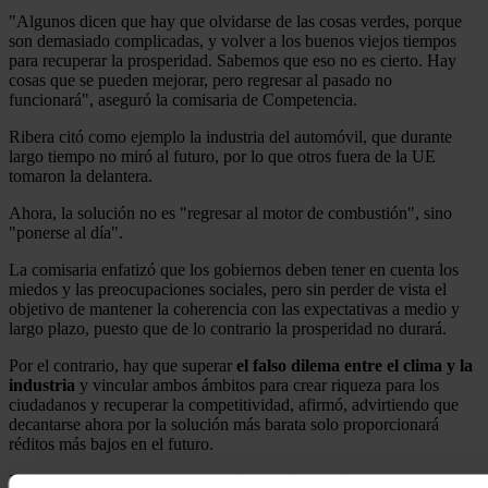
"Algunos dicen que hay que olvidarse de las cosas verdes, porque
son demasiado complicadas, y volver a los buenos viejos tiempos
para recuperar la prosperidad. Sabemos que eso no es cierto. Hay
cosas que se pueden mejorar, pero regresar al pasado no
funcionará", aseguró la comisaria de Competencia.
Ribera citó como ejemplo la industria del automóvil, que durante
largo tiempo no miró al futuro, por lo que otros fuera de la UE
tomaron la delantera.
Ahora, la solución no es "regresar al motor de combustión", sino
"ponerse al día".
La comisaria enfatizó que los gobiernos deben tener en cuenta los
miedos y las preocupaciones sociales, pero sin perder de vista el
objetivo de mantener la coherencia con las expectativas a medio y
largo plazo, puesto que de lo contrario la prosperidad no durará.
Por el contrario, hay que superar
el falso dilema entre el clima y la
industria
y vincular ambos ámbitos para crear riqueza para los
ciudadanos y recuperar la competitividad, afirmó, advirtiendo que
decantarse ahora por la solución más barata solo proporcionará
réditos más bajos en el futuro.
Por todo ello, hay que
descarbonizar
la
industria
, hacer posible la