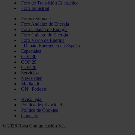
Foro de Transición Energética
Foro Industrial
Foros regionales
Foro Andaluz de Energía
Foro Catalán de Energía
Foro Gallego de Energía
Foro Vasco de Energía
I Debate Energético en España
Especiales
COP 30
COP 29
COP 28
Servicios
Newsletter
Media kit
ON | Podcast
Aviso legal
Política de privacidad
Política de Cookies
Contacto
© 2026 Roca Comunicación S.L.