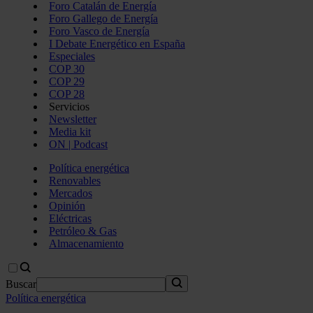
Foro Catalán de Energía
Foro Gallego de Energía
Foro Vasco de Energía
I Debate Energético en España
Especiales
COP 30
COP 29
COP 28
Servicios
Newsletter
Media kit
ON | Podcast
Política energética
Renovables
Mercados
Opinión
Eléctricas
Petróleo & Gas
Almacenamiento
Buscar
Política energética