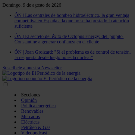
Domingo, 9 de agosto de 2026
ÓN | Las centrales de bombeo hidroeléctrico, la gran ventaja
competitiva en España a la que no se ha prestado la atención
suficiente
ÓN | El secreto del éxito de Octopus Energy: del 'pulpito'
Constantine a generar confianza en el cliente
ÓN | Joan Groizard: "Si el problema es de control de tensión,
la respuesta desde luego no es la nuclear"
Suscríbete a nuestra Newsletter
Secciones
Opinión
Política energética
Renovables
Mercados
Eléctricas
Petróleo & Gas
Videopodcast