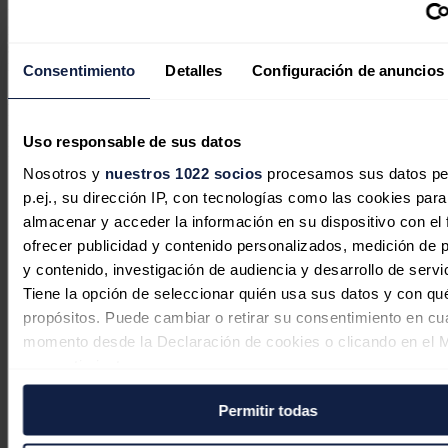
transición energética hacia fuentes limpias, seguras y baratas e
invertir en las capacidades de la industria y en las infraestructuras,
señaló la vicepresidenta, para lo cual hace falta una profunda
implicación de los presupuestos públicos.
Consentimiento
Detalles
Configuración de anuncios
Además, es necesario desmantelar barreras internas para liberar el
potencial existente en la UE, enfatizó.
Uso responsable de sus datos
Noticias relacionadas
Nosotros y
nuestros 1022 socios
procesamos sus datos pe
p.ej., su dirección IP, con tecnologías como las cookies para
almacenar y acceder la información en su dispositivo con el 
Enagás gana 127 millones a junio y
ofrecer publicidad y contenido personalizados, medición de p
enfila sus objetivos para 2026
y contenido, investigación de audiencia y desarrollo de servi
Tiene la opción de seleccionar quién usa sus datos y con qu
Redacción
22/07/2026
propósitos. Puede cambiar o retirar su consentimiento en cu
momento desde la Declaración de cookies o clicando en el 
consentimiento.
Permitir todas
Si lo permite, también quisiéramos:
ACER avisa a Bruselas: los escenarios
Recopilar información sobre su ubicación geográfica