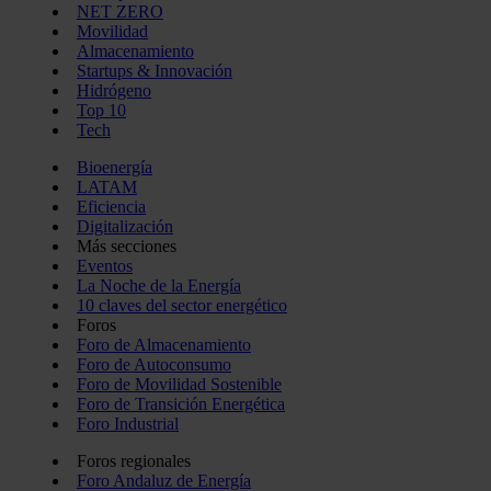
NET ZERO
Movilidad
Almacenamiento
Startups & Innovación
Hidrógeno
Top 10
Tech
Bioenergía
LATAM
Eficiencia
Digitalización
Más secciones
Eventos
La Noche de la Energía
10 claves del sector energético
Foros
Foro de Almacenamiento
Foro de Autoconsumo
Foro de Movilidad Sostenible
Foro de Transición Energética
Foro Industrial
Foros regionales
Foro Andaluz de Energía