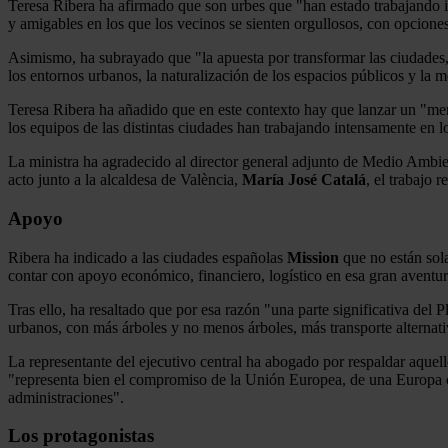
Teresa Ribera ha afirmado que son urbes que "han estado trabajando in
y amigables en los que los vecinos se sienten orgullosos, con opcione
Asimismo, ha subrayado que "la apuesta por transformar las ciudades,
los entornos urbanos, la naturalización de los espacios públicos y la 
Teresa Ribera ha añadido que en este contexto hay que lanzar un "men
los equipos de las distintas ciudades han trabajando intensamente en l
La ministra ha agradecido al director general adjunto de Medio Amb
acto junto a la alcaldesa de València,
María José Catalá
, el trabajo r
Apoyo
Ribera ha indicado a las ciudades españolas
Mission
que no están sola
contar con apoyo económico, financiero, logístico en esa gran aventur
Tras ello, ha resaltado que por esa razón "una parte significativa del 
urbanos, con más árboles y no menos árboles, más transporte alternativ
La representante del ejecutivo central ha abogado por respaldar aquel
"representa bien el compromiso de la Unión Europea, de una Europa 
administraciones".
Los protagonistas