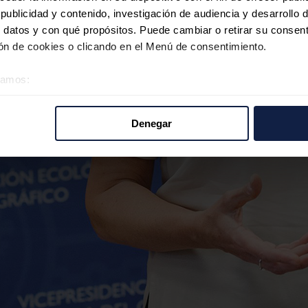
ublicidad y contenido, investigación de audiencia y desarrollo d
 datos y con qué propósitos. Puede cambiar o retirar su consent
n de cookies o clicando en el Menú de consentimiento.
éramos:
 sobre su ubicación geográfica que puede tener una precisión d
tivo analizándolo activamente para buscar características específ
Denegar
re cómo se procesan sus datos personales y establezca sus pr
rar su consentimiento en cualquier momento en la Declaración d
b se usan para personalizar el contenido y los anuncios, ofrecer
s, compartimos información sobre el uso que haga del sitio web 
 análisis web, quienes pueden combinarla con otra información q
r del uso que haya hecho de sus servicios.