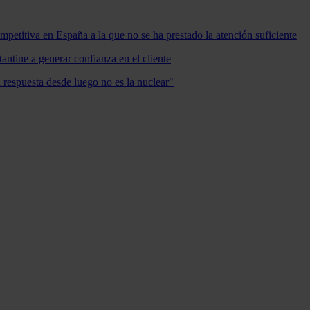
mpetitiva en España a la que no se ha prestado la atención suficiente
antine a generar confianza en el cliente
a respuesta desde luego no es la nuclear"