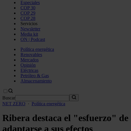
Especiales
COP 30
COP 29
COP 28
Servicios
Newsletter
Media kit
ON | Podcast
Política energética
Renovables
Mercados
Opinión
Eléctricas
Petróleo & Gas
Almacenamiento
Buscar
NET ZERO
·
Política energética
Ribera destaca el "esfuerzo" de
adaptarse a sus efectos