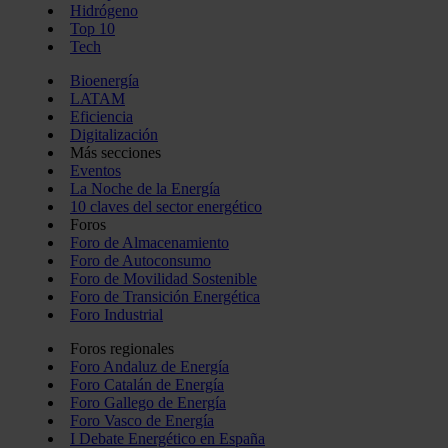
Hidrógeno
Top 10
Tech
Bioenergía
LATAM
Eficiencia
Digitalización
Más secciones
Eventos
La Noche de la Energía
10 claves del sector energético
Foros
Foro de Almacenamiento
Foro de Autoconsumo
Foro de Movilidad Sostenible
Foro de Transición Energética
Foro Industrial
Foros regionales
Foro Andaluz de Energía
Foro Catalán de Energía
Foro Gallego de Energía
Foro Vasco de Energía
I Debate Energético en España