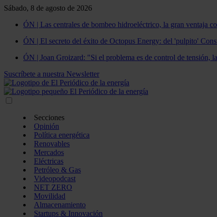
Sábado, 8 de agosto de 2026
ÓN | Las centrales de bombeo hidroeléctrico, la gran ventaja co
ÓN | El secreto del éxito de Octopus Energy: del 'pulpito' Const
ÓN | Joan Groizard: "Si el problema es de control de tensión, l
Suscríbete a nuestra Newsletter
Secciones
Opinión
Política energética
Renovables
Mercados
Eléctricas
Petróleo & Gas
Videopodcast
NET ZERO
Movilidad
Almacenamiento
Startups & Innovación