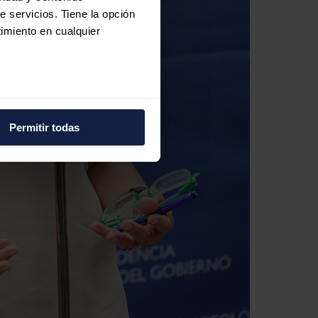
e servicios. Tiene la opción
imiento en cualquier
e varios metros
icas (huellas digitales)
Permitir todas
eferencias en la
sección de
e cookies.
 funciones de redes sociales
con nuestros partners de
ue les haya proporcionado o