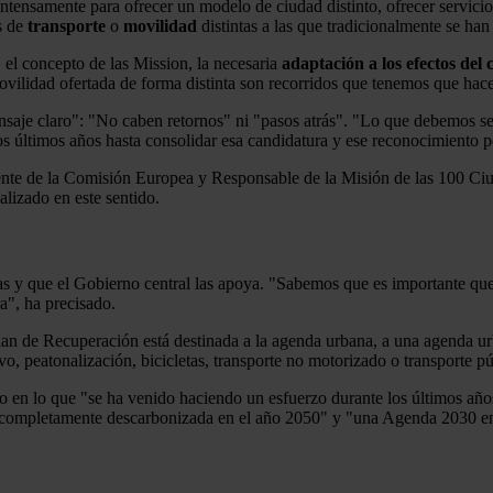
tensamente para ofrecer un modelo de ciudad distinto, ofrecer servicios
s de
transporte
o
movilidad
distintas a las que tradicionalmente se han
 el concepto de las Mission, la necesaria
adaptación a los efectos del
movilidad ofertada de forma distinta son recorridos que tenemos que hace
saje claro": "No caben retornos" ni "pasos atrás". "Lo que debemos seg
os últimos años hasta consolidar esa candidatura y ese reconocimiento p
iente de la Comisión Europea y Responsable de la Misión de las 100 C
ealizado en este sentido.
s y que el Gobierno central las apoya. "Sabemos que es importante que l
a", ha precisado.
Plan de Recuperación está destinada a la agenda urbana, a una agenda urb
o, peatonalización, bicicletas, transporte no motorizado o transporte pú
lo en lo que "se ha venido haciendo un esfuerzo durante los últimos añ
completamente descarbonizada en el año 2050" y "una Agenda 2030 en l