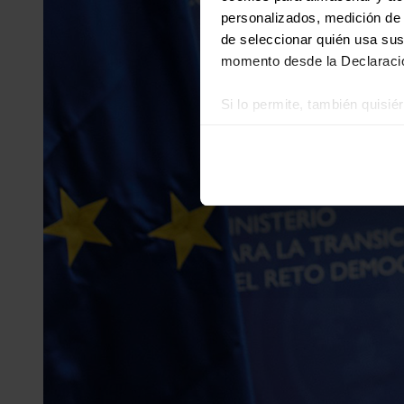
personalizados, medición de p
de seleccionar quién usa sus
momento desde la Declaració
Si lo permite, también quisi
Recopilar información
Identificar su disposi
Obtenga más información sob
datos
. Puede cambiar o reti
Las cookies de este sitio we
y analizar el tráfico. Ademá
redes sociales, publicidad y
que hayan recopilado a parti