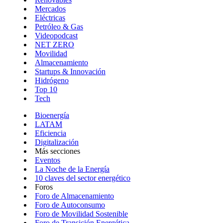
Mercados
Eléctricas
Petróleo & Gas
Videopodcast
NET ZERO
Movilidad
Almacenamiento
Startups & Innovación
Hidrógeno
Top 10
Tech
Bioenergía
LATAM
Eficiencia
Digitalización
Más secciones
Eventos
La Noche de la Energía
10 claves del sector energético
Foros
Foro de Almacenamiento
Foro de Autoconsumo
Foro de Movilidad Sostenible
Foro de Transición Energética