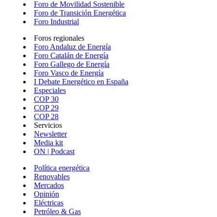
Foro de Movilidad Sostenible
Foro de Transición Energética
Foro Industrial
Foros regionales
Foro Andaluz de Energía
Foro Catalán de Energía
Foro Gallego de Energía
Foro Vasco de Energía
I Debate Energético en España
Especiales
COP 30
COP 29
COP 28
Servicios
Newsletter
Media kit
ON | Podcast
Política energética
Renovables
Mercados
Opinión
Eléctricas
Petróleo & Gas