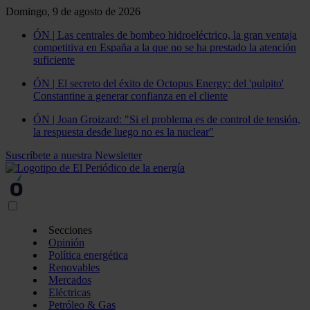
Domingo, 9 de agosto de 2026
ÓN | Las centrales de bombeo hidroeléctrico, la gran ventaja
competitiva en España a la que no se ha prestado la atención
suficiente
ÓN | El secreto del éxito de Octopus Energy: del 'pulpito'
Constantine a generar confianza en el cliente
ÓN | Joan Groizard: "Si el problema es de control de tensión,
la respuesta desde luego no es la nuclear"
Suscríbete a nuestra Newsletter
Secciones
Opinión
Política energética
Renovables
Mercados
Eléctricas
Petróleo & Gas