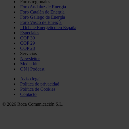
Foros regionales
Foro Andaluz de Energía
Foro Catalán de Energía
Foro Gallego de Energía
Foro Vasco de Energía
I Debate Energético en España
Especiales
COP 30
COP 29
COP 28
Servicios
Newsletter
Media kit
ON | Podcast
Aviso legal
Política de privacidad
Política de Cookies
Contacto
© 2026 Roca Comunicación S.L.