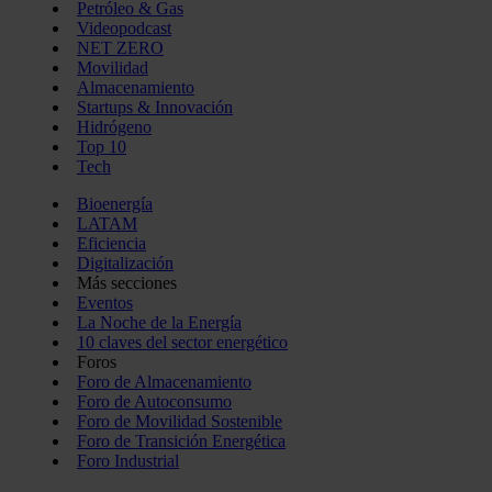
Petróleo & Gas
Videopodcast
NET ZERO
Movilidad
Almacenamiento
Startups & Innovación
Hidrógeno
Top 10
Tech
Bioenergía
LATAM
Eficiencia
Digitalización
Más secciones
Eventos
La Noche de la Energía
10 claves del sector energético
Foros
Foro de Almacenamiento
Foro de Autoconsumo
Foro de Movilidad Sostenible
Foro de Transición Energética
Foro Industrial