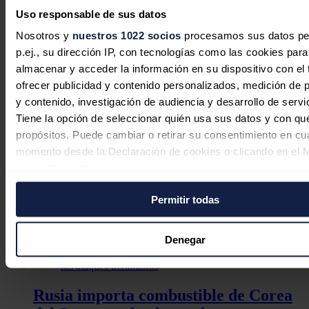
bajaron en marzo un 7,8 % respecto al mismo mes del año pasado,
Uso responsable de sus datos
hasta los 4,69 millones de toneladas, sin que por octavo mes
consecutivo hubiera importaciones procedentes de Rusia.
Nosotros y
nuestros 1022 socios
procesamos sus datos pe
p.ej., su dirección IP, con tecnologías como las cookies para
Noticias relacionadas
almacenar y acceder la información en su dispositivo con el 
ofrecer publicidad y contenido personalizados, medición de p
y contenido, investigación de audiencia y desarrollo de servi
Tiene la opción de seleccionar quién usa sus datos y con qu
India sigue dependiendo de
propósitos. Puede cambiar o retirar su consentimiento en cu
importaciones para el 90% de su
momento desde la Declaración de cookies o clicando en el 
demanda de crudo, según informe
consentimiento.
CII-EY
Permitir todas
Si lo permite, también quisiéramos:
Jaime Santisteban
07/08/2026
Recopilar información sobre su ubicación geográfica
puede tener una precisión de varios metros
Denegar
Identificar su dispositivo analizándolo activamente p
características específicas (huellas digitales)
Obtenga más información sobre cómo se procesan sus dato
Rusia importa combustible de Corea
personales y establezca sus preferencias en la
sección de 