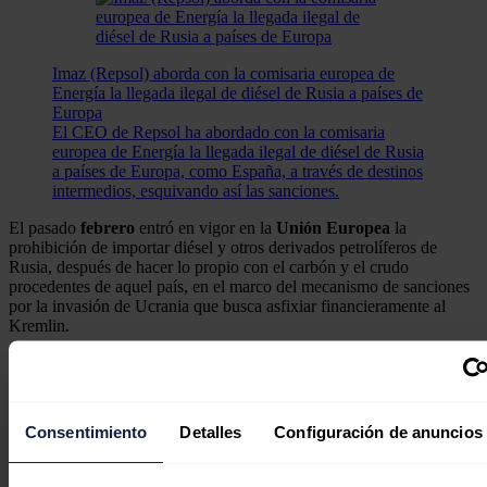
Imaz (Repsol) aborda con la comisaria europea de
Energía la llegada ilegal de diésel de Rusia a países de
Europa
El CEO de Repsol ha abordado con la comisaria
europea de Energía la llegada ilegal de diésel de Rusia
a países de Europa, como España, a través de destinos
intermedios, esquivando así las sanciones.
El pasado
febrero
entró en vigor en la
Unión Europea
la
prohibición de importar diésel y otros derivados petrolíferos de
Rusia, después de hacer lo propio con el carbón y el crudo
procedentes de aquel país, en el marco del mecanismo de sanciones
por la invasión de Ucrania que busca asfixiar financieramente al
Kremlin.
De acuerdo con
Bloomberg
, la
Unión
Europea
ya estaría
discutiendo un nuevo mecanismo dirigido a terceros países que
podrían no estar haciendo lo suficiente para evitar que Rusia evada
las sanciones.
Consentimiento
Detalles
Configuración de anuncios
Según los últimos datos de la Corporación de Reservas Estratégicas
de Productos Petrolíferos (Cores), las importaciones de petróleo