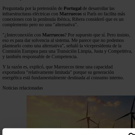
Preguntada por la pretensión de
Portugal
de desarrollar las
infraestructuras eléctricas con
Marruecos
si París no facilita más
conexiones con la península ibérica, Ribera consideró que es un
complemento pero no una "alternativa".
"¿Interconexión con
Marruecos
? Por supuesto que sí. Pero insisto,
eso es para dar solvencia al sistema. Me parece que no podemos
plantearlo como una alternativa", señaló la vicepresidenta de la
Comisión Europea para una Transición Limpia, Justa y Competitiva,
y también responsable de Competencia.
Y la razón es, explicó, que Marruecos tiene una capacidad
exportadora "relativamente limitada" porque su generación
energética está fundamentalmente destinada al consumo interno.
Noticias relacionadas