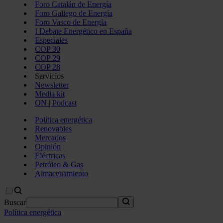
Foro Catalán de Energía
Foro Gallego de Energía
Foro Vasco de Energía
I Debate Energético en España
Especiales
COP 30
COP 29
COP 28
Servicios
Newsletter
Media kit
ON | Podcast
Política energética
Renovables
Mercados
Opinión
Eléctricas
Petróleo & Gas
Almacenamiento
Buscar
Política energética