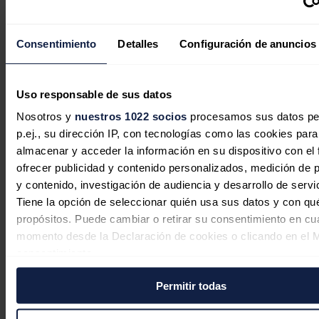
Consentimiento
Detalles
Configuración de anuncios
Uso responsable de sus datos
La inversión energética en España
Nosotros y
nuestros 1022 socios
procesamos sus datos pe
cambia de rumbo: las baterías y las
p.ej., su dirección IP, con tecnologías como las cookies para
redes sustituyen al boom renovable
almacenar y acceder la información en su dispositivo con el 
ofrecer publicidad y contenido personalizados, medición de p
Sandra Acosta
07/08/2026
y contenido, investigación de audiencia y desarrollo de servi
Tiene la opción de seleccionar quién usa sus datos y con qu
propósitos. Puede cambiar o retirar su consentimiento en cu
momento desde la Declaración de cookies o clicando en el 
consentimiento.
La edad media del parque
automovilístico español vuelve a
Permitir todas
Si lo permite, también quisiéramos:
aumentar en 2025 hasta los 14,6 años
Recopilar información sobre su ubicación geográfica