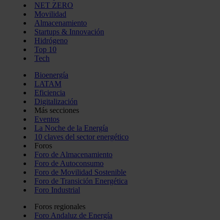
NET ZERO
Movilidad
Almacenamiento
Startups & Innovación
Hidrógeno
Top 10
Tech
Bioenergía
LATAM
Eficiencia
Digitalización
Más secciones
Eventos
La Noche de la Energía
10 claves del sector energético
Foros
Foro de Almacenamiento
Foro de Autoconsumo
Foro de Movilidad Sostenible
Foro de Transición Energética
Foro Industrial
Foros regionales
Foro Andaluz de Energía