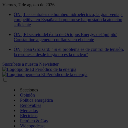
Viernes, 7 de agosto de 2026
ÓN | Las centrales de bombeo hidroeléctrico, la gran ventaja
competitiva en España a la que no se ha prestado la atención
suficiente
ÓN | El secreto del éxito de Octopus Energy: del 'pulpito'
Constantine a generar confianza en el cliente
ÓN | Joan Groizard: "Si el problema es de control de tensión,
la respuesta desde luego no es la nuclear"
Suscríbete a nuestra Newsletter
Secciones
Opinión
Política energética
Renovables
Mercados
Eléctricas
Petróleo & Gas
Videopodcast