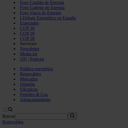
Foro Catalán de Energía
Foro Gallego de Energía
Foro Vasco de Energía
I Debate Energético en España
Especiales
COP 30
COP 29
COP 28
Servicios
Newsletter
Media kit
ON | Podcast
Política energética
Renovables
Mercados
Opinión
Eléctricas
Petróleo & Gas
Almacenamiento
Buscar
Renovables