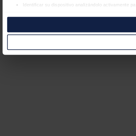
Identificar su dispositivo analizándolo activamente pa
Obtenga más información sobre cómo se procesan sus datos
retirar su consentimiento en cualquier momento en la Declar
Las cookies de este sitio web se usan para personalizar el co
Además, compartimos información sobre el uso que haga del s
pueden combinarla con otra información que les haya proporc