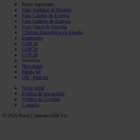
Foros regionales
Foro Andaluz de Energía
Foro Catalán de Energía
Foro Gallego de Energía
Foro Vasco de Energía
I Debate Energético en España
Especiales
COP 30
COP 29
COP 28
Servicios
Newsletter
Media kit
ON | Podcast
Aviso legal
Política de privacidad
Política de Cookies
Contacto
© 2026 Roca Comunicación S.L.