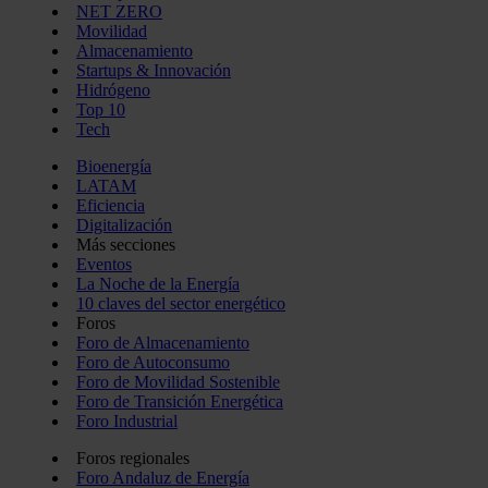
NET ZERO
Movilidad
Almacenamiento
Startups & Innovación
Hidrógeno
Top 10
Tech
Bioenergía
LATAM
Eficiencia
Digitalización
Más secciones
Eventos
La Noche de la Energía
10 claves del sector energético
Foros
Foro de Almacenamiento
Foro de Autoconsumo
Foro de Movilidad Sostenible
Foro de Transición Energética
Foro Industrial
Foros regionales
Foro Andaluz de Energía