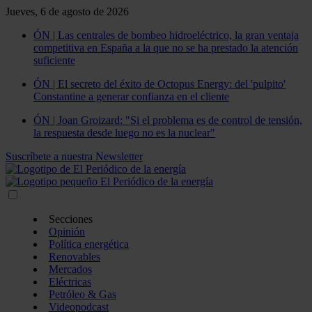
Jueves, 6 de agosto de 2026
ÓN | Las centrales de bombeo hidroeléctrico, la gran ventaja
competitiva en España a la que no se ha prestado la atención
suficiente
ÓN | El secreto del éxito de Octopus Energy: del 'pulpito'
Constantine a generar confianza en el cliente
ÓN | Joan Groizard: "Si el problema es de control de tensión,
la respuesta desde luego no es la nuclear"
Suscríbete a nuestra Newsletter
Secciones
Opinión
Política energética
Renovables
Mercados
Eléctricas
Petróleo & Gas
Videopodcast