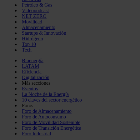
Petróleo & Gas
Videopodcast
NET ZERO
Movilidad
Almacenamiento
Startups & Innovación
Hidrógeno
Top 10
Tech
Bioenergía
LATAM
Eficiencia
Digitalización
Más secciones
Eventos
La Noche de la Energía
10 claves del sector energético
Foros
Foro de Almacenamiento
Foro de Autoconsumo
Foro de Movilidad Sostenible
Foro de Transición Energética
Foro Industrial