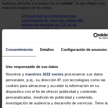
logísticas afectaron a la producción de
carbón
", lo que obligó a una
reducción temporal de las ventas.
Desarrollan un revestimiento para condensadores de
vapor que evitaría 460 millones de toneladas de CO2
de las centrales de carbón y gas
Consentimiento
Detalles
Configuración de anuncios
"La compañía está tomando medidas para restaurar gradualmente la
producción de carbón y los volúmenes de procesamiento, incluida la
adquisición
y el lanzamiento de nueva maquinaria y equipo de
Uso responsable de sus datos
minería, y el desarrollo de nuevos
proyectos
para mejorar la
eficiencia operativa", explicó Korzhov.
Nosotros y
nuestros 1022 socios
procesamos sus datos
personales, p.ej., su dirección IP, con tecnologías como las
cookies para almacenar y acceder la información en su
dispositivo con el fin de ofrecer publicidad y contenido
personalizados, medición de publicidad y contenido,
investigación de audiencia y desarrollo de servicios. Tiene la