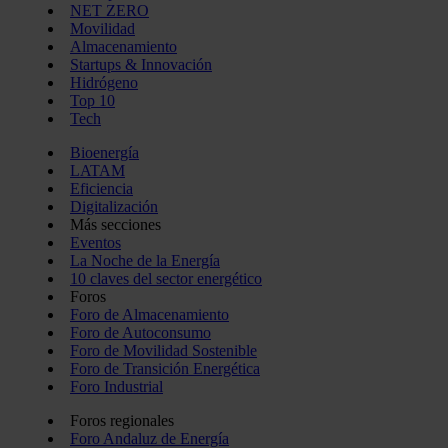
NET ZERO
Movilidad
Almacenamiento
Startups & Innovación
Hidrógeno
Top 10
Tech
Bioenergía
LATAM
Eficiencia
Digitalización
Más secciones
Eventos
La Noche de la Energía
10 claves del sector energético
Foros
Foro de Almacenamiento
Foro de Autoconsumo
Foro de Movilidad Sostenible
Foro de Transición Energética
Foro Industrial
Foros regionales
Foro Andaluz de Energía