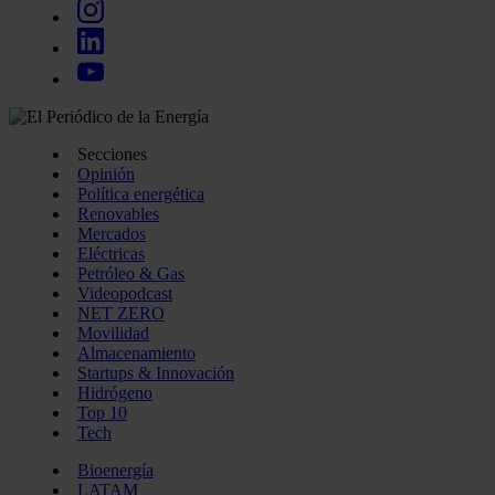
Secciones
Opinión
Política energética
Renovables
Mercados
Eléctricas
Petróleo & Gas
Videopodcast
NET ZERO
Movilidad
Almacenamiento
Startups & Innovación
Hidrógeno
Top 10
Tech
Bioenergía
LATAM