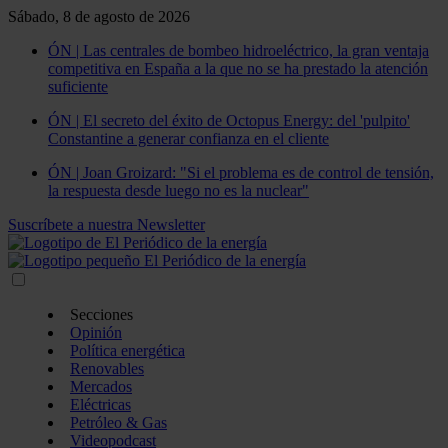
Sábado, 8 de agosto de 2026
ÓN | Las centrales de bombeo hidroeléctrico, la gran ventaja
competitiva en España a la que no se ha prestado la atención
suficiente
ÓN | El secreto del éxito de Octopus Energy: del 'pulpito'
Constantine a generar confianza en el cliente
ÓN | Joan Groizard: "Si el problema es de control de tensión,
la respuesta desde luego no es la nuclear"
Suscríbete a nuestra Newsletter
Secciones
Opinión
Política energética
Renovables
Mercados
Eléctricas
Petróleo & Gas
Videopodcast