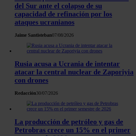
del Sur ante el colapso de su
sociales, publicidad y análisis web, quienes pueden combina
capacidad de refinación por los
con otra información que les haya proporcionado o que haya
recopilado a partir del uso que haya hecho de sus servicios.
ataques ucranianos
Jaime Santisteban
07/08/2026
Rusia acusa a Ucrania de intentar
atacar la central nuclear de Zaporiyia
con drones
Redacción
30/07/2026
La producción de petróleo y gas de
Petrobras crece un 15% en el primer