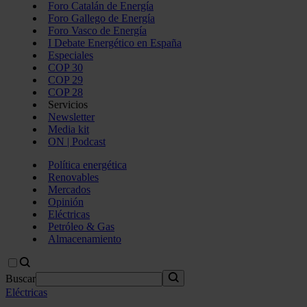
Foro Catalán de Energía
Foro Gallego de Energía
Foro Vasco de Energía
I Debate Energético en España
Especiales
COP 30
COP 29
COP 28
Servicios
Newsletter
Media kit
ON | Podcast
Política energética
Renovables
Mercados
Opinión
Eléctricas
Petróleo & Gas
Almacenamiento
Buscar
Eléctricas