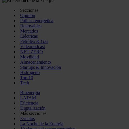
Secciones
Opinión
Política energética
Renovables
Mercados
Eléctricas
Petróleo & Gas
Videopodcast
NET ZERO
Movilidad
Almacenamiento
Startups & Innovación
Hidrógeno
Top 10
Tech
Bioenergía
LATAM
Eficiencia
Digitalización
Más secciones
Eventos
La Noche de la Energía
10 claves del sector energético