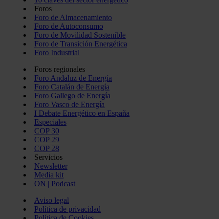
Foros
Foro de Almacenamiento
Foro de Autoconsumo
Foro de Movilidad Sostenible
Foro de Transición Energética
Foro Industrial
Foros regionales
Foro Andaluz de Energía
Foro Catalán de Energía
Foro Gallego de Energía
Foro Vasco de Energía
I Debate Energético en España
Especiales
COP 30
COP 29
COP 28
Servicios
Newsletter
Media kit
ON | Podcast
Aviso legal
Política de privacidad
Política de Cookies