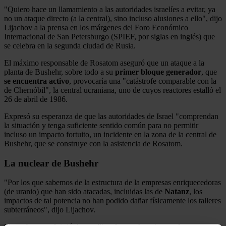
"Quiero hace un llamamiento a las autoridades israelíes a evitar, ya
no un ataque directo (a la central), sino incluso alusiones a ello", dijo
Lijachov a la prensa en los márgenes del Foro Económico
Internacional de San Petersburgo (SPIEF, por siglas en inglés) que
se celebra en la segunda ciudad de Rusia.
El máximo responsable de Rosatom aseguró que un ataque a la
planta de Bushehr, sobre todo a su
primer bloque generador
, que
se encuentra activo
, provocaría una "catástrofe comparable con la
de Chernóbil", la central ucraniana, uno de cuyos reactores estalló el
26 de abril de 1986.
Expresó su esperanza de que las autoridades de Israel "comprendan
la situación y tenga suficiente sentido común para no permitir
incluso un impacto fortuito, un incidente en la zona de la central de
Bushehr, que se construye con la asistencia de Rosatom.
La nuclear de Bushehr
"Por los que sabemos de la estructura de la empresas enriquecedoras
(de uranio) que han sido atacadas, incluidas las de
Natanz
, los
impactos de tal potencia no han podido dañar físicamente los talleres
subterráneos", dijo Lijachov.