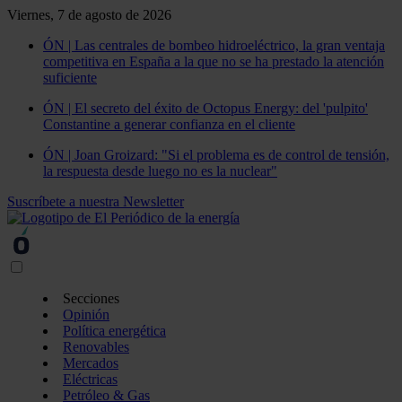
Viernes, 7 de agosto de 2026
ÓN | Las centrales de bombeo hidroeléctrico, la gran ventaja
competitiva en España a la que no se ha prestado la atención
suficiente
ÓN | El secreto del éxito de Octopus Energy: del 'pulpito'
Constantine a generar confianza en el cliente
ÓN | Joan Groizard: "Si el problema es de control de tensión,
la respuesta desde luego no es la nuclear"
Suscríbete a nuestra Newsletter
Secciones
Opinión
Política energética
Renovables
Mercados
Eléctricas
Petróleo & Gas