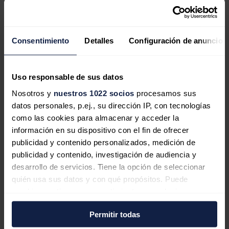
Sin embargo, advirtió de que "igualmente hay riesgos de que se
produzcan
incidentes nucleares
", ya que -explicó- "el hecho de que
los iraníes hayan ocultado profundamente bajo tierra las
enriquecedoras no las deja totalmente fuera de la zona de riesgo".
Consentimiento
Detalles
Configuración de anuncios
El redactor recomienda
Uso responsable de sus datos
Irán pone en marcha maniobras para
Nosotros y
nuestros 1022 socios
procesamos sus
datos personales, p.ej., su dirección IP, con tecnologías
reforzar la defensa aérea en su planta
como las cookies para almacenar y acceder la
nuclear de Natanz
información en su dispositivo con el fin de ofrecer
publicidad y contenido personalizados, medición de
publicidad y contenido, investigación de audiencia y
desarrollo de servicios. Tiene la opción de seleccionar
Irán da por resuelto el incendio de la
quién usa sus datos y con qué propósitos. Puede
central nuclear de Natanz
cambiar o retirar su consentimiento en cualquier
momento desde la Declaración de cookies o clicando en
Permitir todas
el Menú de consentimiento.