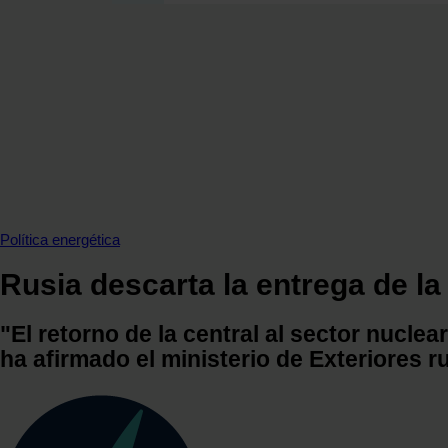
SECCIONES
OPINIÓN
POLÍTICA ENERGÉTICA
RENOVABLES
MERCADOS
ELÉCTRICAS
PETRÓLEO & GAS
VIDEOPODCAST
Política energética
NET ZERO
Rusia descarta la entrega de la
MOVILIDAD
ALMACENAMIENTO
"El retorno de la central al sector nuc
STARTUPS & INNOVACIÓN
ha afirmado el ministerio de Exteriores r
HIDRÓGENO
TOP 10
TECH