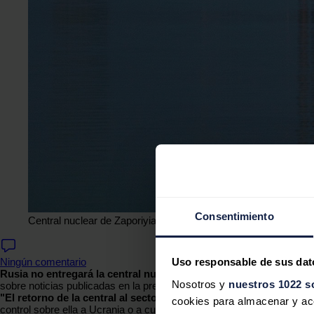
Consentimiento
Central nuclear de Zaporiyia, Ucrania.
RALF1969, WIKIMEDI
Uso responsable de sus dat
Ningún comentario
Rusia no entregará la central nuclear de Zaporiyia
, controlada po
Nosotros y
nuestros 1022 s
sobre noticias publicadas en la prensa internacional al respecto.
"El retorno de la central al sector nuclear ruso es un hecho c
cookies para almacenar y acce
control sobre ella a Ucrania o a cualquier otro país son
imposibles
",