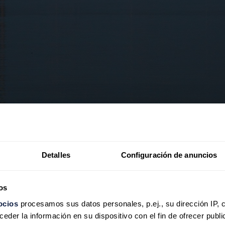
Detalles
Configuración de anuncios
A COMMONS
os
r el Ejército ruso desde marzo de 2022,
ni a Ucrania ni a ningún otr
ocios
procesamos sus datos personales, p.ej., su dirección IP, 
onsumado que la comunidad internacional deberá reconocer.
La entr
der la información en su dispositivo con el fin de ofrecer publi
 señaló la diplomacia rusa.