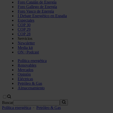
Foro Catalán de Energía
Foro Gallego de Energía
Foro Vasco de Energía
I Debate Energético en España
Especiales
COP 30
COP 29
COP 28
Servicios
Newsletter
Media kit
ON | Podcast
Política energética
Renovables
Mercados
Opinión
Eléctricas
Petróleo & Gas
Almacenamiento
Buscar
Política energética
·
Petróleo & Gas