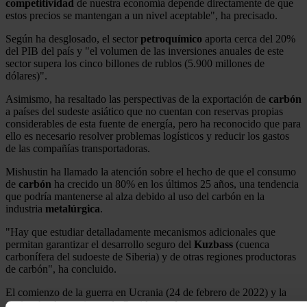
competitividad
de nuestra economía depende directamente de que
estos precios se mantengan a un nivel aceptable", ha precisado.
Según ha desglosado, el sector
petroquímico
aporta cerca del 20%
del PIB del país y "el volumen de las inversiones anuales de este
sector supera los cinco billones de rublos (5.900 millones de
dólares)".
Asimismo, ha resaltado las perspectivas de la exportación de
carbón
a países del sudeste asiático que no cuentan con reservas propias
considerables de esta fuente de energía, pero ha reconocido que para
ello es necesario resolver problemas logísticos y reducir los gastos
de las compañías transportadoras.
Mishustin ha llamado la atención sobre el hecho de que el consumo
de
carbón
ha crecido un 80% en los últimos 25 años, una tendencia
que podría mantenerse al alza debido al uso del carbón en la
industria
metalúrgica
.
"Hay que estudiar detalladamente mecanismos adicionales que
permitan garantizar el desarrollo seguro del
Kuzbass
(cuenca
carbonífera del sudoeste de Siberia) y de otras regiones productoras
de carbón", ha concluido.
El comienzo de la guerra en Ucrania (24 de febrero de 2022) y la
avalancha de sanciones de Occidente afectaron -entre otras cosas- a