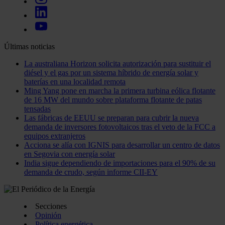
Últimas noticias
La australiana Horizon solicita autorización para sustituir el
diésel y el gas por un sistema híbrido de energía solar y
baterías en una localidad remota
Ming Yang pone en marcha la primera turbina eólica flotante
de 16 MW del mundo sobre plataforma flotante de patas
tensadas
Las fábricas de EEUU se preparan para cubrir la nueva
demanda de inversores fotovoltaicos tras el veto de la FCC a
equipos extranjeros
Acciona se alía con IGNIS para desarrollar un centro de datos
en Segovia con energía solar
India sigue dependiendo de importaciones para el 90% de su
demanda de crudo, según informe CII-EY
Secciones
Opinión
Política energética