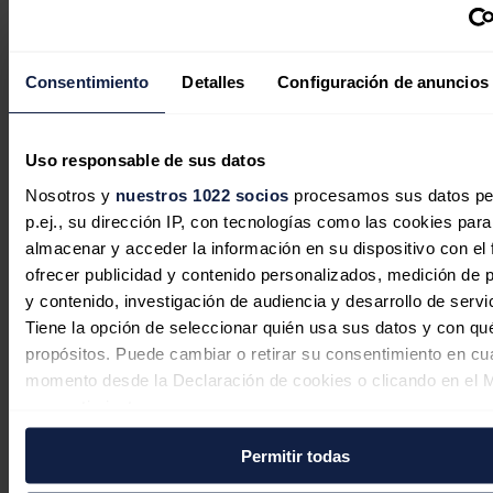
las exportaciones de petróleo y gas de Rusia, que se vio obligada a
buscar nuevas rutas logísticas y nuevos clientes, fundamentalmente
en
Asia
.
Consentimiento
Detalles
Configuración de anuncios
Noticias relacionadas
Uso responsable de sus datos
Nosotros y
nuestros 1022 socios
procesamos sus datos pe
India sigue dependiendo de
p.ej., su dirección IP, con tecnologías como las cookies para
importaciones para el 90% de su
almacenar y acceder la información en su dispositivo con el 
demanda de crudo, según informe
ofrecer publicidad y contenido personalizados, medición de p
y contenido, investigación de audiencia y desarrollo de servi
CII-EY
Tiene la opción de seleccionar quién usa sus datos y con qu
Jaime Santisteban
07/08/2026
propósitos. Puede cambiar o retirar su consentimiento en cu
momento desde la Declaración de cookies o clicando en el 
consentimiento.
España supera ya el 70 % de reservas
Permitir todas
Si lo permite, también quisiéramos:
de gas pero los combustibles siguen
Recopilar información sobre su ubicación geográfica