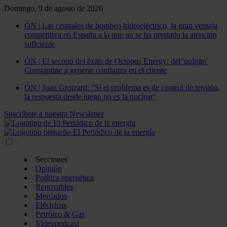
Domingo, 9 de agosto de 2026
ÓN | Las centrales de bombeo hidroeléctrico, la gran ventaja
competitiva en España a la que no se ha prestado la atención
suficiente
ÓN | El secreto del éxito de Octopus Energy: del 'pulpito'
Constantine a generar confianza en el cliente
ÓN | Joan Groizard: "Si el problema es de control de tensión,
la respuesta desde luego no es la nuclear"
Suscríbete a nuestra Newsletter
Secciones
Opinión
Política energética
Renovables
Mercados
Eléctricas
Petróleo & Gas
Videopodcast