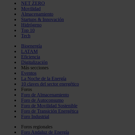
NET ZERO
Movilidad
Almacenamiento
Startups & Innovación
Hidrógeno
Top 10
Tech
Bioenergía
LATAM
Eficiencia
Digitalización
Más secciones
Eventos
La Noche de la Energía
10 claves del sector energético
Foros
Foro de Almacenamiento
Foro de Autoconsumo
Foro de Movilidad Sostenible
Foro de Transición Energética
Foro Industrial
Foros regionales
Foro Andaluz de Energía