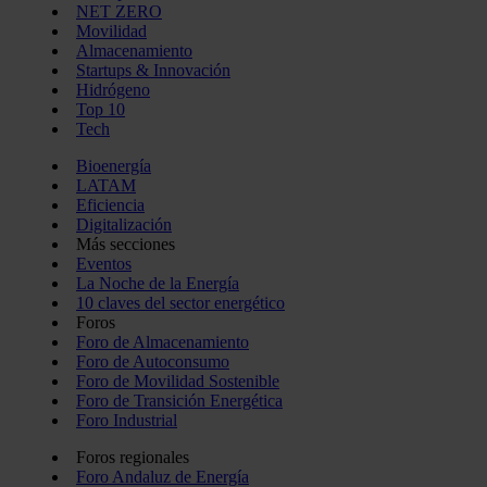
NET ZERO
Movilidad
Almacenamiento
Startups & Innovación
Hidrógeno
Top 10
Tech
Bioenergía
LATAM
Eficiencia
Digitalización
Más secciones
Eventos
La Noche de la Energía
10 claves del sector energético
Foros
Foro de Almacenamiento
Foro de Autoconsumo
Foro de Movilidad Sostenible
Foro de Transición Energética
Foro Industrial
Foros regionales
Foro Andaluz de Energía