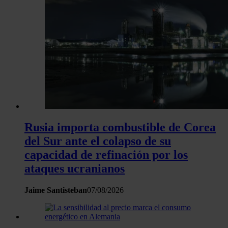
y los anuncios, ofrecer funciones de redes sociales y analiza
tráfico. Además, compartimos información sobre el uso que 
sitio web con nuestros partners de redes sociales, publicida
análisis web, quienes pueden combinarla con otra informació
haya proporcionado o que hayan recopilado a partir del uso 
hecho de sus servicios.
Rusia importa combustible de Corea
del Sur ante el colapso de su
capacidad de refinación por los
ataques ucranianos
Jaime Santisteban
07/08/2026