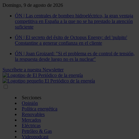
Domingo, 9 de agosto de 2026
ÓN | Las centrales de bombeo hidroeléctrico, la gran ventaja
competitiva en España a la que no se ha prestado la atención
suficiente
ÓN | El secreto del éxito de Octopus Energy: del 'pulpito'
Constantine a generar confianza en el cliente
ÓN | Joan Groizard: "Si el problema es de control de tensión,
la respuesta desde luego no es la nuclear"
Suscríbete a nuestra Newsletter
Secciones
Opinión
Política energética
Renovables
Mercados
Eléctricas
Petróleo & Gas
Videopodcast