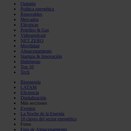
Opinión
Política energética
Renovables
Mercados
Eléctricas
Petróleo & Gas
Videopodcast
NET ZERO
Movilidad
Almacenamiento
Startups & Innovación
Hidrógeno
Top 10
Tech
Bioenergía
LATAM
Eficiencia
Digitalización
Más secciones
Eventos
La Noche de la Energía
10 claves del sector energético
Foros
Foro de Almacenamiento