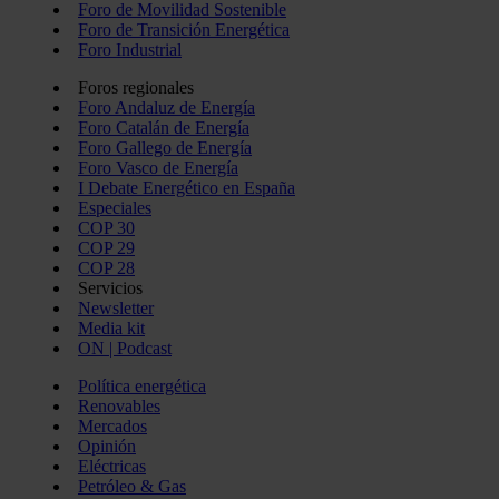
Foro de Movilidad Sostenible
Foro de Transición Energética
Foro Industrial
Foros regionales
Foro Andaluz de Energía
Foro Catalán de Energía
Foro Gallego de Energía
Foro Vasco de Energía
I Debate Energético en España
Especiales
COP 30
COP 29
COP 28
Servicios
Newsletter
Media kit
ON | Podcast
Política energética
Renovables
Mercados
Opinión
Eléctricas
Petróleo & Gas