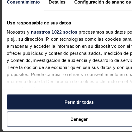
Uniper y Fortum.
Consentimiento
Detalles
Configuración de anuncios
"Si es necesario, esta lista de empresas que están bajo administración
externa se puede ampliar, por supuesto", ha dicho este miércoles el
portavoz de la Presidencia rusa,
Dmitri
Peskov
, en su rueda de
Uso responsable de sus datos
prensa telefónica diaria.
Nosotros y
nuestros 1022 socios
procesamos sus datos pe
Noticias relacionadas
p.ej., su dirección IP, con tecnologías como las cookies para
almacenar y acceder la información en su dispositivo con el 
ofrecer publicidad y contenido personalizados, medición de p
y contenido, investigación de audiencia y desarrollo de servi
Tiene la opción de seleccionar quién usa sus datos y con qu
India sigue dependiendo de
propósitos. Puede cambiar o retirar su consentimiento en cu
importaciones para el 90% de su
momento desde la Declaración de cookies o clicando en el 
demanda de crudo, según informe
consentimiento.
CII-EY
Permitir todas
Si lo permite, también quisiéramos:
Jaime Santisteban
07/08/2026
Recopilar información sobre su ubicación geográfica
puede tener una precisión de varios metros
Denegar
Identificar su dispositivo analizándolo activamente p
características específicas (huellas digitales)