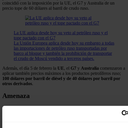
coincidió con la imposición por la UE, el G7 y Australia de un
precio tope de 60 dólares al barril de crudo ruso.
La UE aplica desde hoy su veto al petróleo ruso y el
tope pactado con el G7
La Unión Europea aplica desde hoy su embargo a todas
las importaciones de petróleo ruso transportadas por
barco al bloque y también la prohibición de transportar
el crudo de Moscú vendido a terceros países.
Además, el día 5 de febrero la
UE
, el
G7
y
Australia
comenzaron a
aplicar también precios máximos a los productos petrolíferos ruso;
100 dólares por barril de diésel y de 40 dólares por barril por
otros derivados
.
Amenaza
El Kremlin, además, ha amenazado con
ampliar
la
lista
de
empresas
extranjeras
de países
hostiles cuyas participaciones en
compañías y subsidiarias rusas
se pueden poner bajo
gestión
externa
en
Rusia
, al igual que ha hecho con los grupos occidentales